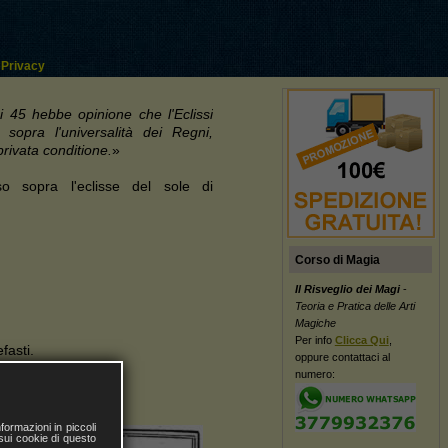
Privacy
i 45 hebbe opinione che l'Eclissi
sopra l'universalità dei Regni,
privata conditione.
»
o sopra l'eclisse del sole di
Corso di Magia
Il Risveglio dei Magi
-
Teoria e Pratica delle Arti
Magiche
Per info
Clicca Qui
,
fasti.
oppure contattaci al
la
Luna
.
numero:
pimento.
ormazioni in piccoli
 sui cookie di questo