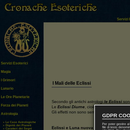
Servizi 
Servizi Esoterici
Magia
I Grimori
I Mali delle Eclissi
Lunario
Le Ore Planetarie
Secondo gli antichi astrologi
le Eclissi
sono
Forza dei Pianeti
Le
Eclissi Diurne
, cioè del
Sole
, sono con
Gli effetti non sono sempre immediati ma po
Astrologia
GDPR COO
» Le Case Astrologiche
Per poter gestire a
» Dignità dei Pianeti
Eclissi e Luna nuova
file di testo denomi
» Caratteri dei Segni