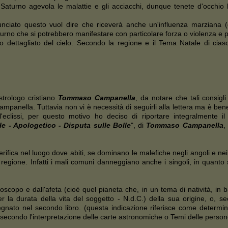
 Saturno agevola le malattie e gli acciacchi, dunque tenete d'occhio l
nciato questo vuol dire che riceverà anche un'influenza marziana 
aturno che si potrebbero manifestare con particolare forza o violenza e p
udio dettagliato del cielo. Secondo la regione e il Tema Natale di cia
strologo cristiano
Tommaso Campanella
, da notare che tali consigl
Campanella. Tuttavia non vi è necessità di seguirli alla lettera ma è be
l'eclissi, per questo motivo ho deciso di riportare integralmente i
le - Apologetico - Disputa sulle Bolle
", di
Tommaso Campanella
,
erifica nel luogo dove abiti, se dominano le malefiche negli angoli e n
regione. Infatti i mali comuni danneggiano anche i singoli, in quanto
roscopo e dall'afeta (cioè quel pianeta che, in un tema di natività, in 
o per la durata della vita del soggetto - N.d.C.) della sua origine, o,
gnato nel secondo libro. (questa indicazione riferisce come determina
c., secondo l'interpretazione delle carte astronomiche o Temi delle persone