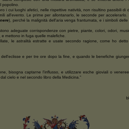
l popolino.
o i cui luoghi afetici, nelle rispettive natività, non risultino passibili di 
simili all'evento. Le prime per allontanarlo, le seconde per accelerarlo
nere
), perché la malignità dell'aria venga frantumata, e i simboli del
istono adeguate corrispondenze con pietre, piante, colori, odori, musi
, e mettono in fuga quelle malefiche.
late, le astralità estratte e usate secondo ragione, come ho detto 
o dell'eclisse e per tre ore dopo la fine, e quando le benefiche giung
e, bisogna captarne l'influsso, e utilizzare esche gioviali o venere
 dal cielo e nel secondo libro della Medicina."
b