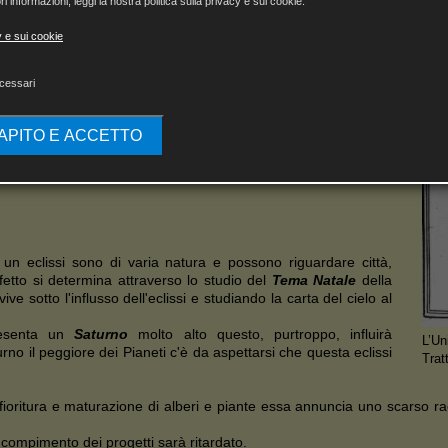
ri informazioni, leggi la nostra politica sulla privacy e sui cookie.
 astrologia, tende a confondere il fenomeno dell'eclissi con
y e sui cookie
meritano una trattazione a parte ma qui, a scanso di equivoci,
re la differenza tra i due eventi celesti.
ri e si verificano quando la Luna e il Sole si trovano
cessari
re
. Gli effetti nefasti o propizi sono determinati dagli aspetti
el momento dell'oscuramento.
CAPITO E ACCETTO
 avviene tutti i mesi, come l'eclissi è un effetto ottico e
ngiunzione, perciò l'emisfero lunare visibile dalla Terra resta
i un eclissi sono di varia natura e possono riguardare città,
effetto si determina attraverso lo studio del
Tema Natale
della
ive sotto l'influsso dell'eclissi e studiando la carta del cielo al
resenta un
Saturno
molto alto questo, purtroppo, influirà
L’Un
 il peggiore dei Pianeti c'è da aspettarsi che questa eclissi
Trat
di fioritura e maturazione di alberi e piante essa annuncia uno scarso 
l compimento dei progetti sarà ritardato.