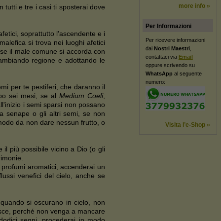
more info »
tutti e tre i casi ti sposterai dove
Per Informazioni
fetici, soprattutto l'ascendente e i
Per ricevere informazioni
lefica si trova nei luoghi afetici
dai
Nostri Maestri
,
ra se il male comune si accorda con
contattaci via
Email
n cambiando regione e adottando le
oppure scrivendo su
WhatsApp
al seguente
numero:
mi per te pestiferi, che daranno il
opo sei mesi, se al
Medium Coeli
;
ll'inizio i semi sparsi non possano
la senape o gli altri semi, se non
 modo da non dare nessun frutto, o
Visita l’e-Shop »
l più possibile vicino a Dio (o gli
rimonie.
e profumi aromatici; accenderai un
flussi venefici del cielo, anche se
 quando si oscurano in cielo, non
tuisce, perché non venga a mancare
dodici segni, procederai in modo