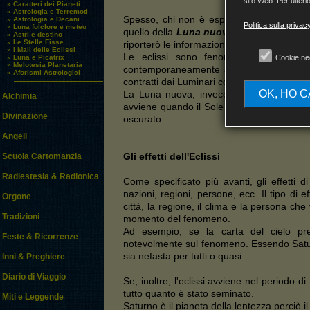
sito Web. Per ulterio
» Caratteri dei Pianeti
» Astrologia e Terremoti
Spesso, chi non è esperto di astronomia e
» Astrologia e Decani
Politica sulla privac
» Luna folclore e meteo
quello della
Luna nuova
, i due fenomeni 
» Astri e destino
» Le Stelle Fisse
riporterò le informazioni base per comprende
» I Mali delle Eclissi
Le eclissi sono fenomeni piuttosto ra
» Luna e Picatrix
Cookie ne
» Melotesia Planetaria
contemporaneamente su un
Nodo Luna
» Aforismi Astrologici
contratti dai Luminari con gli altri astri n
OK, HO 
La Luna nuova, invece, è un fenomeno che
Alchimia
avviene quando il Sole e la Luna sono in co
Divinazione
oscurato.
Angeli
Gli effetti dell'Eclissi
Scuola Cartomanzia
Radiestesia & Radionica
Come specificato più avanti, gli effetti d
nazioni, regioni, persone, ecc. Il tipo di 
Orgone
città, la regione, il clima e la persona che v
Tradizioni
momento del fenomeno.
Ad esempio, se la carta del cielo p
Feste & Ricorrenze
notevolmente sul fenomeno. Essendo Saturno
sia nefasta per tutti o quasi.
Inni & Preghiere
Diario di Viaggio
Se, inoltre, l'eclissi avviene nel periodo 
tutto quanto è stato seminato.
Miti e Leggende
Saturno è il pianeta della lentezza perciò i