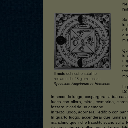
Nel
l'i
Se 
luo
ed 
que
mis
Qua
lor
dop
non
tro
Il moto del nostro satellite
mod
nell’arco dei 28 giorni lunari -
Speculum Angelorum et Hominum
In 
Dèi
In secondo luogo, cospargerai la tua casa,
fuoco con alloro, mirto, rosmarino, cipresso
fossero inviati da un demone.
In terzo luogo, adornerai l'edificio con pann
In quarto luogo, accenderai due luminari 
manchino quelli che li sostituiscano sulla
il giorno che si è allontanato. Le cande