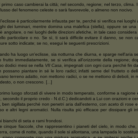
 primo caso cambierai la città; nel secondo, regione; nel terzo, clima. In 
nflusso del fenomeno celeste o sarà favorevole, o almeno non nocivo.
l'eclisse è particolarmente infausta per te, perché si verifica nei luoghi a
ghi dei luminari, mentre domina una malefica (stella), oppure se una ma
è angolare, o nei luoghi delle direzioni afetiche, in tale caso conside
llo particolare o no. Se sì, ti sarà difficile evitare il danno, se no
ure sotto indicate; se no, esegui le seguenti prescrizioni.
ndo ha luogo un'eclisse, sia notturna che diurna, e sparge nell'aria se
o frutto immediatamente, se si verifica all'orizzonte della regione; d
o dodici mesi se nella
VII Casa
, impegnati con ogni cura perché fin da
 possano piantare in sé le loro radici; infatti seme del frutteto o del
vano terreno adatto, non mettono radici, o se ne mettono di deboli, in
esto, o non crescono. [...]
primo luogo sforzati di vivere in modo temperato, conforme a ragione e i
, secondo il proprio credo - N.d.C.) dedicandoti a Lui con orazioni e ce
 ben sigillata perché non penetri aria dall'esterno, con aceto di rose 
 e altri legni aromatici. Nulla risulta più efficace per dissipare gli in
i bianchi di seta e rami frondosi.
e cinque fiaccole, che rappresentino i pianeti del cielo, in modo che,
 Terra, come di notte, quando il sole si allontana, una lampada lo sosti
le siano composte con una mistura aromatica, e se imiterai anche i 