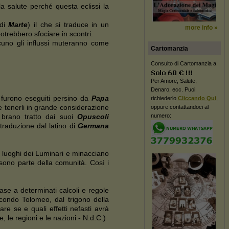
a salute perché questa eclissi la
(di
Marte
) il che si traduce in un
more info »
otrebbero sfociare in scontri.
scuno gli influssi muteranno come
Cartomanzia
Consulto di Cartomanzia a
Per Amore, Salute,
Denaro, ecc. Puoi
i furono eseguiti persino da
Papa
richiederlo
Cliccando Qui
,
ne tenerli in grande considerazione
oppure contattandoci al
numero:
l brano tratto dai suoi
Opuscoli
 traduzione dal latino di
Germana
ei luoghi dei Luminari e minacciano
 sono parte della comunità. Così i
base a determinati calcoli e regole
 secondo Tolomeo, dal trigono della
re se e quali effetti nefasti avrà
, le regioni e le nazioni - N.d.C.)