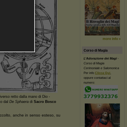
more info »
Corso di Magia
L’Adorazione dei Magi
-
Corso di Magia
Cerimoniale e Salomonica
Per info
Clicca Qui
,
oppure contattaci al
numero:
iverso retto dalla mano di Dio -
to dal
De Sphaera
di
Sacro Bosco
raccolto, anche in senso esteso, su