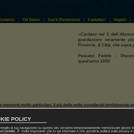
Esoterici
|
Chi Siamo
|
Cos’è l’Esoterismo
|
Contattaci
|
Seguici
|
«
Cardano nel 5 delli Aforism
guardassero veramente più 
Provincie, & Città, che sopra 
Pescator Fedele - Discors
quest'anno 1699
 momenti molto particolari, il più delle volte considerati terribilmente ne
siderate notevolmente più potenti rispetto a quelle Notturne e cioè del
ssono verificarsi anche fra i sei e i dodici mesi successivi al loro com
KIE POLICY
l meglio la tua navigazione su questo sito verranno temporaneamente memorizzate alcune inf
nati
cookie
. Ãˆ molto importante che tu sia informato e che accetti la politica sulla privacy e