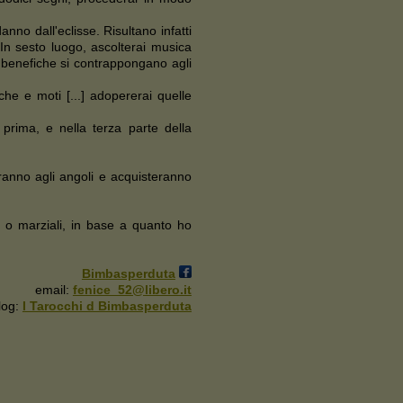
danno dall'eclisse. Risultano infatti
. In sesto luogo, ascolterai musica
le benefiche si contrappongano agli
che e moti [...] adopererai quelle
prima, e nella terza parte della
eranno agli angoli e acquisteranno
e o marziali, in base a quanto ho
Bimbasperduta
email:
fenice_52@libero.it
log:
I Tarocchi d Bimbasperduta