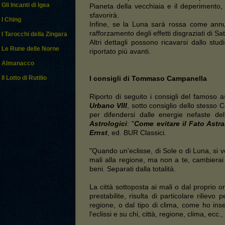
Gli Incanti di Igea
Pianeta della vecchiaia e il deperimento,
sfavorirà.
I Ching
Infine, se la Luna sarà rossa come annu
rafforzamento degli effetti disgraziati di S
I Tarocchi della Zingara
Altri dettagli possono ricavarsi dallo st
Le Rune delle Norne
riportato più avanti.
Almanacco
I consigli di Tommaso Campanella
Il Lotto di Rutilio
Riporto di seguito i consigli del famoso a
Urbano VIII
, sotto consiglio dello stesso 
per difendersi dalle energie nefaste del
Astrologici
: "
Come evitare il Fato Astra
Ernst
, ed. BUR Classici.
"Quando un'eclisse, di Sole o di Luna, si v
mali alla regione, ma non a te, cambierai 
beni. Separati dalla totalità.
La città sottoposta ai mali o dal proprio o
prestabilite, risulta di particolare riliev
regione, o dal tipo di clima, come ho inse
l'eclissi e su chi, città, regione, clima, ec