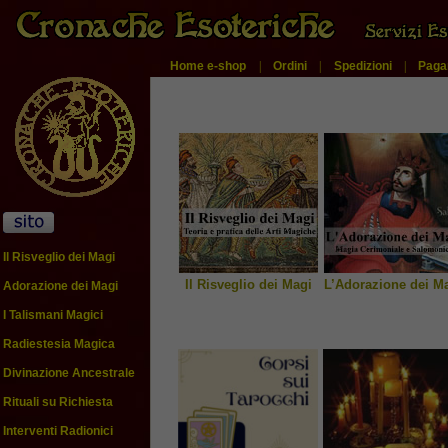
Home e-shop
|
Ordini
|
Spedizioni
|
Paga
Il Risveglio dei Magi
Il Risveglio dei Magi
L’Adorazione dei M
Adorazione dei Magi
I Talismani Magici
Radiestesia Magica
Divinazione Ancestrale
Rituali su Richiesta
Interventi Radionici