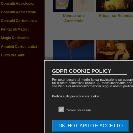
Consulti Astrologici
Consulti Radiestesia
Divinazione
Rituali su Richiest
Ancestrale
Consulti Cartomanzia
Pentacoli Magici
Magia Radionica
Amuleti Cartomantici
Culto dei Santi
GDPR COOKIE POLICY
Per poter gestire al meglio la tua navigazione su quest
file di testo denominati
cookie
. Ãˆ molto importante che 
Consulti Radiestesia
Consulti Cartomanz
sito Web. Per ulteriori informazioni, leggi la nostra politic
Politica sulla privacy e sui cookie
Cookie necessari
OK, HO CAPITO E ACCETTO