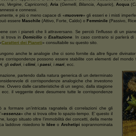
ro
,
Vergine
,
Capricorno
),
Aria
(
Gemelli
,
Bilancia
,
Aquario
),
Acqua
(
C
 annessi e connessi.
ttamente, e più o meno capace di «
muovere
» gli esseri e i misti imperfe
 può essere
Maschile
(Attivo, Forte, Caldo) o
Femminile
(Passivo, Rice
ene con i pianeti che li attraversano. Se perciò l’influsso di un pian
 si trova in
Domicilio
o
Esaltazione
. In caso contrario si parlerà di
«
Caratteri dei Pianeti
» consultabile su questo sito.
giungono anche le analogie che ci sono fornite da altre figure divinato
ltre corrispondenze possono essere stabilite con elementi del mondo f
ri
, gli
odori
, i
climi
, i
paesi
, i
mari
, ecc.
aginazione, partendo dalla natura generica di un determinato
onsiderevole di corrispondenze analogiche che investono
ione. Ovvero dalle caratteristiche di un segno, dalla stagione
sa, ecc. il veggente deve desumere tutte le corrispondenze
ò a formare un’intricata ragnatela di correlazioni che gli
’«
essenza
» che si trova oltre lo spazio-tempo. E’ questo il
ne, luogo situato oltre l’immobilità dei concetti, della mente
ica laddove risiedono le
Idee
o
Archetipi
soprannominata