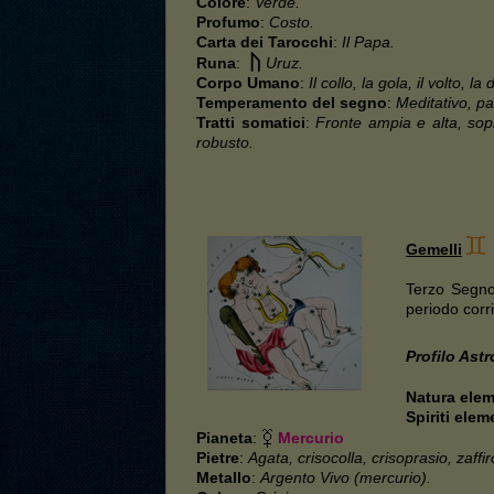
Colore
:
Verde.
Profumo
:
Costo.
Carta dei Tarocchi
:
Il Papa.
Runa
:
Uruz.
Corpo Umano
:
Il collo, la gola, il volto, la
Temperamento del segno
:
Meditativo, pa
Tratti somatici
:
Fronte ampia e alta, sopr
robusto.
Gemelli
Terzo Segno
periodo corr
Profilo Ast
Natura ele
Spiriti elem
Pianeta
:
Mercurio
Pietre
:
Agata, crisocolla, crisoprasio, zaffir
Metallo
:
Argento Vivo (mercurio).