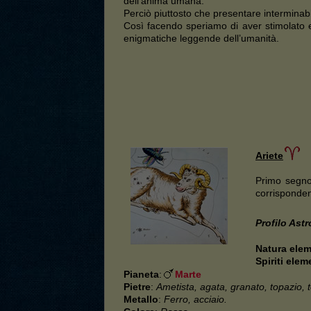
dell’anima umana.
Perciò piuttosto che presentare interminabi
Così facendo speriamo di aver stimolato e 
enigmatiche leggende dell’umanità.
Ariete
Primo segno
corrisponde
Profilo Astr
Natura ele
Spiriti elem
Pianeta
:
Marte
Pietre
:
Ametista, agata, granato, topazio, 
Metallo
:
Ferro, acciaio.