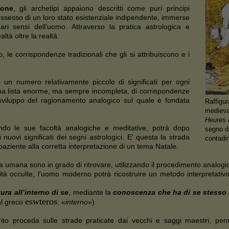
tone
, gli archetipi appaiono descritti come puri principi
ossesso di un loro stato esistenziale indipendente, immerse
ari sensi dell’uomo. Attraverso la pratica astrologica e
tà oltre la realtà.
 le corrispondenze tradizionali che gli si attribuiscono e i
 un numero relativamente piccolo di significati per ogni
 una lista enorme, ma sempre incompleta, di corrispondenze
o sviluppo del ragionamento analogico sul quale è fondata
Raffigur
medieval
Heures 
ando le sue facoltà analogiche e meditative, potrà dopo
segno d
i nuovi significati dei segni astrologici. E’ questa la strada
contadin
aziente alla corretta interpretazione di un tema Natale.
ma umana sono in grado di ritrovare, utilizzando il procedimento analogico,
ità occulte, l’uomo moderno potrà ricostruire un metodo interpretativo
ura all’interno di se
, mediante la
conoscenza che ha di se stesso
eswteros
al greco
: «
interno
»).
ito proceda sulle strade praticate dai vecchi e saggi maestri, per