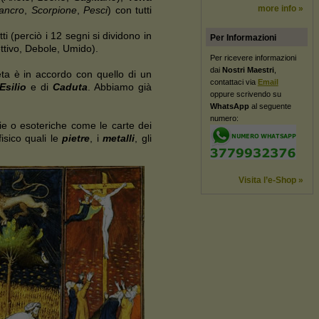
more info »
ancro
,
Scorpione
,
Pesci
) con tutti
tti (perciò i 12 segni si dividono in
Per Informazioni
ttivo, Debole, Umido).
Per ricevere informazioni
dai
Nostri Maestri
,
eta è in accordo con quello di un
contattaci via
Email
Esilio
e di
Caduta
. Abbiamo già
oppure scrivendo su
WhatsApp
al seguente
numero:
rie o esoteriche come le carte dei
isico quali le
pietre
, i
metalli
, gli
Visita l’e-Shop »