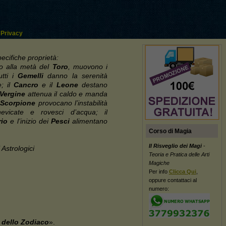
Privacy
ecifiche proprietà:
no alla metà del
Toro
, muovono i
tti i
Gemelli
danno la serenità
e; il
Cancro
e il
Leone
destano
Vergine
attenua il caldo e manda
o
Scorpione
provocano l’instabilità
vicate e rovesci d’acqua; il
io
e l’inizio dei
Pesci
alimentano
Corso di Magia
Il Risveglio dei Magi
-
 Astrologici
Teoria e Pratica delle Arti
Magiche
Per info
Clicca Qui
,
oppure contattaci al
numero:
 dello Zodiaco
».