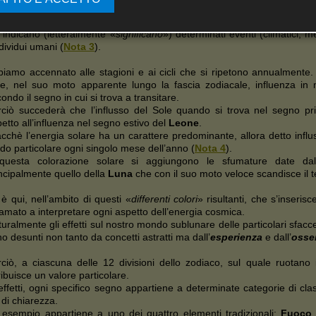
 «
Segni
» per un motivo molto semplice:
rono l’arte della previsione astrologica definivano gli astri «
significa
i indicano (letteralmente «
significano
») determinati eventi (climatici, me
dividui umani (
Nota 3
).
iamo accennato alle stagioni e ai cicli che si ripetono annualmente. 
le, nel suo moto apparente lungo la fascia zodiacale, influenza in
ondo il segno in cui si trova a transitare.
ciò succederà che l’influsso del Sole quando si trova nel segno prim
petto all’influenza nel segno estivo del
Leone
.
cchè l’energia solare ha un carattere predominante, allora detto influ
o particolare ogni singolo mese dell’anno (
Nota 4
).
questa colorazione solare si aggiungono le sfumature date dalla
ncipalmente quello della
Luna
che con il suo moto veloce scandisce il 
è qui, nell’ambito di questi «
differenti colori
» risultanti, che s’inserisc
amato a interpretare ogni aspetto dell’energia cosmica.
uralmente gli effetti sul nostro mondo sublunare delle particolari sfacce
o desunti non tanto da concetti astratti ma dall’
esperienza
e dall’
osse
ciò, a ciascuna delle 12 divisioni dello zodiaco, sul quale ruotano i 
ribuisce un valore particolare.
effetti, ogni specifico segno appartiene a determinate categorie di cla
 di chiarezza.
 esempio appartiene a uno dei quattro elementi tradizionali:
Fuoco