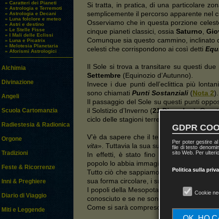
» Caratteri dei Pianeti
Si tratta, in pratica, di una particolare z
» Astrologia e Terremoti
semplicemente il percorso apparente nel c
» Astrologia e Decani
» Luna folclore e meteo
Osserviamo che in questa porzione celeste
» Astri e destino
» Le Stelle Fisse
cinque pianeti classici, ossia
Saturno
,
Gio
» I Mali delle Eclissi
Comunque sia questo cammino, inclinato di 
» Luna e Picatrix
» Melotesia Planetaria
celesti che corrispondono ai così detti
Equ
» Aforismi Astrologici
Il Sole si trova a transitare su questi due
Alchimia
Settembre
(Equinozio d’Autunno).
Divinazione
Invece i due punti dell’eclittica più lonta
sono chiamati
Punti Sostanziali
(
Nota 2
).
Angeli
Il passaggio del Sole su questi punti oppost
il Solstizio d’Inverno (
21 Dicembre
). Quest
Scuola Cartomanzia
ciclo delle stagioni terrestri.
Radiestesia & Radionica
GDPR COO
V’è da sapere che il termine «
Zodiaco
» f
Orgone
Per poter gestire a
vita
». Tuttavia la sua suddivisione nei 12 Se
file di testo denomi
sito Web. Per ulterio
Tradizioni
In effetti, è stato fino a ora impossibil
popolo lo abbia immaginato.
Feste & Ricorrenze
Politica sulla priv
Tutto ciò che sappiamo è che lo zodiaco cost
sua forma circolare, i suoi 12 segni e i suoi 
Inni & Preghiere
I popoli della Mesopotamia, della Persia, de
Cookie ne
Diario di Viaggio
conosciuto e se ne sono serviti come matric
Come si sarà compreso siamo di fronte ad 
Miti e Leggende
OK, HO 