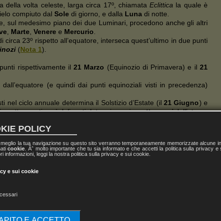
ona della volta celeste, larga circa 17º, chiamata
Eclittica
la quale è
ielo compiuto dal
Sole
di giorno, e dalla
Luna
di notte.
, sul medesimo piano dei due Luminari, procedono anche gli altri
ve
,
Marte
,
Venere
e
Mercurio
.
circa 23º rispetto all’equatore, interseca quest’ultimo in due punti
inozi
(
Nota 1
).
 punti rispettivamente il
21 Marzo
(Equinozio di Primavera) e il
21
ni dall’equatore (e quindi dai punti equinoziali visti in precedenza)
i nel ciclo annuale determina il Solstizio d’Estate (il
21 Giugno
) e
i quattro punti così delineati determinano i
quattro assi
dell’eterno
KIE POLICY
u coniato dai Greci e significa «
ruota degli animali
» o «
ruota della
l meglio la tua navigazione su questo sito verranno temporaneamente memorizzate alcune inf
gni è più remota rispetto all’antichità greca.
nati
cookie
. Ãˆ molto importante che tu sia informato e che accetti la politica sulla privacy e
ri informazioni, leggi la nostra politica sulla privacy e sui cookie.
e determinare esattamente l’origine dello zodiaco e s’ignora quale
acy e sui cookie
ituisce il simbolo più universalmente diffuso. In tutti i paesi lo si ritr
sette pianeti classici.
ll’India, del Tibet, delle due Americhe, dei paesi scandinavi, del Madaga
cessari
e dell’arte divinatoria.
uno dei più grandi enigmi dell’umanità.
CAPITO E ACCETTO