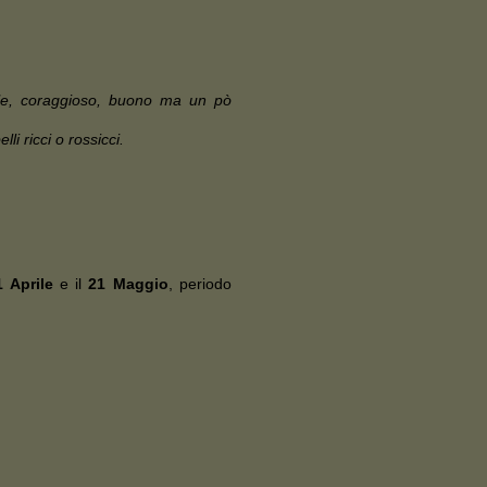
nale, coraggioso, buono ma un pò
i ricci o rossicci.
1 Aprile
e il
21 Maggio
, periodo