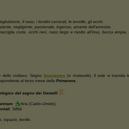
 deglutizione, il naso, i tendini cervicali, le tonsille, gli occhi.
ziente, negligente, passionale, ingenuo, amante dell’amicizia.
acciglia corte, occhi neri, naso largo e rivolto all’insù, bocca ampia, 
 dello zodiaco. Segno
bicorporeo
(o mutevole). Il sole vi transita t
ispondente al terzo mese della
Primavera
.
rologico del segno dei Gemelli
:
mentare
:
Aria (
Caldo
-
Umido
).
entali
:
Silfidi.
o, topazio, berillo.