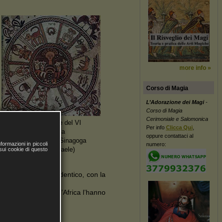
more info »
Corso di Magia
L’Adorazione dei Magi
-
Corso di Magia
Cerimoniale e Salomonica
Mosaico pavimentale del VI
Per info
Clicca Qui
,
secolo che raffigura la
oppure contattaci al
ruota dello zodiaco (Sinagoga
ormazioni in piccoli
numero:
Greco/Bizantina - Israele)
 sui cookie di questo
ova essenzialmente identico, con la
scar è (taluni) dell’Africa l’hanno