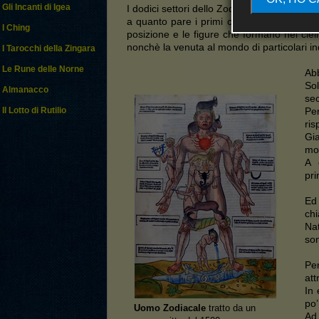
Gli Incanti di Igea
I dodici settori dello Zodiaco sono chiamati
a quanto pare i primi cristiani che professa
I Ching
posizione e le figure che formano nei ciel
nonchè la venuta al mondo di particolari in
I Tarocchi della Zingara
Le Rune delle Norne
Abb
So
Almanacco
sec
Per
Il Lotto di Rutilio
ris
Gia
mod
A 
pri
Ed 
chi
Nat
son
Per
att
In 
po’
Uomo Zodiacale
tratto da un
Ad