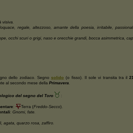
à visiva.
loquace, regale, altezzoso, amante della poesia, irritabile, passio
e, occhi scuri o grigi, naso e orecchie grandi, bocca asimmetrica, capell
gno dello zodiaco. Segno
solido
(o fisso). Il sole vi transita tra il
2
nte al secondo mese della
Primavera
.
rologico del segno del Toro
:
mentare
:
Terra (
Freddo
-
Secco
).
entali
:
Gnomi, fate.
, agata, quarzo rosa, zaffiro.