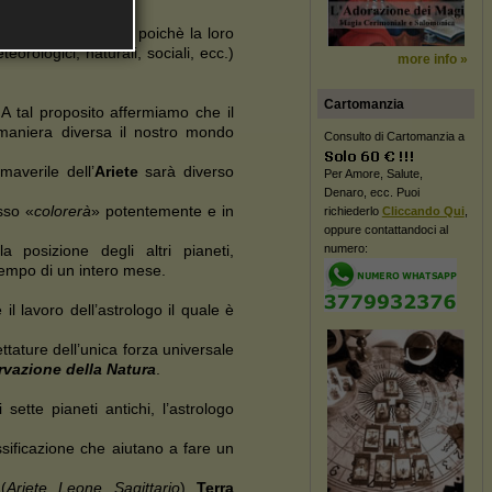
tori
» (
significantes
) poichè la loro
teorologici, naturali, sociali, ecc.)
more info »
Cartomanzia
A tal proposito affermiamo che il
 maniera diversa il nostro mondo
Consulto di Cartomanzia a
averile dell’
Ariete
sarà diverso
Per Amore, Salute,
Denaro, ecc. Puoi
sso «
colorerà
» potentemente e in
richiederlo
Cliccando Qui
,
oppure contattandoci al
numero:
 posizione degli altri pianeti,
tempo di un intero mese.
e il lavoro dell’astrologo il quale è
ttature dell’unica forza universale
rvazione della Natura
.
sette pianeti antichi, l’astrologo
ssificazione che aiutano a fare un
(
Ariete
,
Leone
,
Sagittario
),
Terra