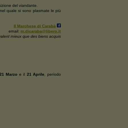
sizione del viandante.
 nel quale si sono plasmate le più
Il Marchese di Carabà
email:
m.dicaraba@libero.it
e valent mieux que des biens acquis
21 Marzo
e il
21 Aprile
, periodo