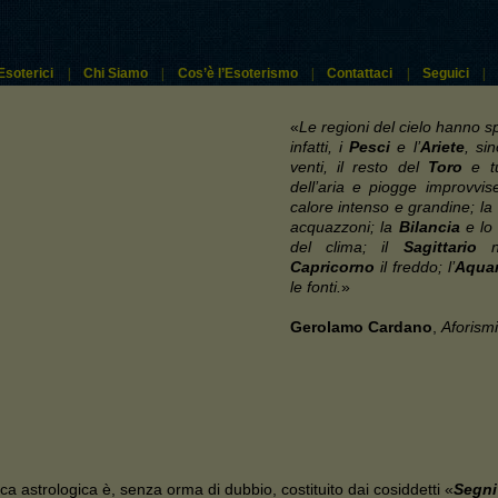
Esoterici
|
Chi Siamo
|
Cos’è l’Esoterismo
|
Contattaci
|
Seguici
|
«
Le regioni del cielo hanno sp
infatti, i
Pesci
e l’
Ariete
, si
venti, il resto del
Toro
e tu
dell’aria e piogge improvvis
calore intenso e grandine; la
acquazzoni; la
Bilancia
e l
del clima; il
Sagittario
ne
Capricorno
il freddo; l’
Aquar
le fonti.
»
Gerolamo Cardano
,
Aforismi
ca astrologica è, senza orma di dubbio, costituito dai cosiddetti «
Segni