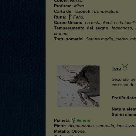
Colore
:
Rosso.
Profumo
:
Mirra.
Carta dei Tarocchi
:
L’Imperatore.
Runa
:
Fehu.
Corpo Umano
:
La testa, il volto e la facolt
Temperamento del segno
:
Ingegnoso, 
tiranno.
Tratti somatici
:
Statura media, magro, miop
Toro
Secondo Se
corrisponde
Profilo Ast
Natura ele
Spiriti elem
Pianeta
:
Venere
Pietre
:
Acquamarina, smeraldo, lapislazzuli
Metallo
:
Ottone.