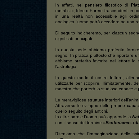
In effetti, nel pensiero filosofico di
Pla
metafisici, Idee o Forme trascendenti in p
in una realtà non accessibile agli ordin
analogica l’uomo potrà accedere ad una real
Di seguito indicheremo, per ciascun segno,
significati principali.
In questa sede abbiamo preferito fornire
segno. In pratica piuttosto che riportare
abbiamo preferito favorire nel lettore l
l’astrologia.
In questo modo il nostro lettore, allen
utilizzarle per scoprire, illimitatamente, de
maestra che porterà lo studioso capace e p
Le meravigliose strutture interiori dell’ani
Attraverso lo sviluppo delle proprie capac
quello seguito degli antichi.
In altre parole l’uomo può apprende la
Nat
con il senso del termine «
Esoterismo
» (d
Riteniamo che l’immaginazione dello spir