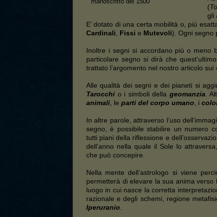
manoscritto del 1500
(
To
gli
E’ dotato di una certa mobilità o, più esa
Cardinali
,
Fissi
e
Mutevoli
). Ogni segno
Inoltre i segni si accordano più o meno b
particolare segno si dirà che quest’ultimo
trattato l’argomento nel nostro articolo sui 
Alle qualità dei segni e dei pianeti si ag
Tarocchi
o i simboli della
geomanzia
. A
animali
, le
parti del corpo umano
, i
colo
In altre parole, attraverso l’uso dell’imm
segno, è possibile stabilire un numero c
tutti piani della riflessione e dell’osservaz
dell’anno nella quale il Sole lo attraver
che può concepire.
Nella mente dell’astrologo si viene perci
permetterà di elevare la sua anima verso l
luogo in cui nasce la corretta interpretazio
razionale e degli schemi, regione metafis
Iperuranio
.