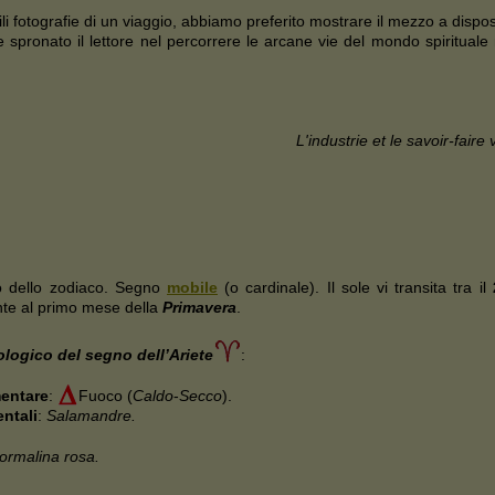
li fotografie di un viaggio, abbiamo preferito mostrare il mezzo a dispo
spronato il lettore nel percorrere le arcane vie del mondo spirituale
L'industrie et le savoir-fair
 dello zodiaco. Segno
mobile
(o cardinale). Il sole vi transita tra il
nte al primo mese della
Primavera
.
ologico del segno dell’Ariete
:
mentare
:
Fuoco (
Caldo
-
Secco
).
entali
:
Salamandre.
tormalina rosa.