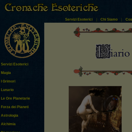
Servizi Esoterici
|
Chi Siamo
|
Cos
Servizi Esoterici
Magia
I Grimori
Lunario
Le Ore Planetarie
Forza dei Pianeti
Astrologia
Alchimia