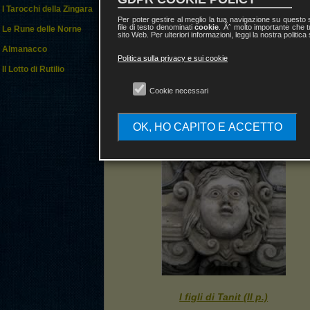
I Tarocchi della Zingara
Per poter gestire al meglio la tua navigazione su questo
file di testo denominati
cookie
. Ãˆ molto importante che t
Le Rune delle Norne
sito Web. Per ulteriori informazioni, leggi la nostra politica
Almanacco
Politica sulla privacy e sui cookie
Il Lotto di Rutilio
Cookie necessari
Il Satiro Danzante
OK, HO CAPITO E ACCETTO
I figli di Tanit (II p.)