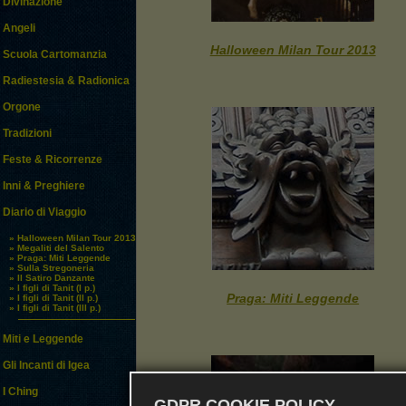
Divinazione
Angeli
Halloween Milan Tour 2013
Scuola Cartomanzia
Radiestesia & Radionica
Orgone
Tradizioni
Feste & Ricorrenze
Inni & Preghiere
Diario di Viaggio
» Halloween Milan Tour 2013
» Megaliti del Salento
» Praga: Miti Leggende
» Sulla Stregoneria
» Il Satiro Danzante
» I figli di Tanit (I p.)
Praga: Miti Leggende
» I figli di Tanit (II p.)
» I figli di Tanit (III p.)
Miti e Leggende
Gli Incanti di Igea
I Ching
GDPR COOKIE POLICY