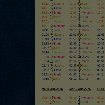
13:11
Saturno
13:13
Sole
13:14
14:21
Giove
14:23
Venere
14:24
15:31
Marte
15:33
Mercurio
15:34
16:43
Luna
16:41
Sole
16:44
17:53
Saturno
17:51
Venere
17:54
19:03
Giove
19:01
Mercurio
19:04
20:11
Luna
20:13
Marte
20:14
21:00
Saturno
21:02
Sole
21:03
21:49
Giove
21:51
Venere
21:52
22:38
Marte
22:40
Mercurio
22:41
23:29
Luna
23:27
Sole
23:30
00:18
Saturno
00:16
Venere
00:19
01:07
Giove
01:05
Mercurio
01:08
01:54
Luna
01:56
Marte
01:57
02:43
Saturno
02:45
Sole
02:46
03:32
Giove
03:34
Venere
03:35
04:21
Marte
04:23
Mercurio
04:24
05:12
Luna
05:10
Sole
05:13
Ma 11 Ago 2026
Me 12 Ago 2026
Gi 13
06:17
Marte
06:18
Mercurio
06:19
07:27
Luna
07:26
Sole
07:28