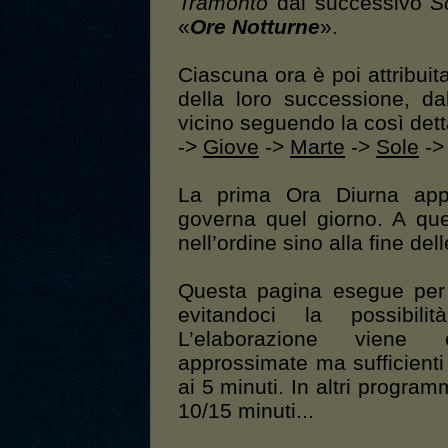
Tramonto
dal successivo
S
«
Ore Notturne
».
Ciascuna ora è poi attribui
della loro successione, da
vicino seguendo la così dett
->
Giove
->
Marte
->
Sole
-
La prima Ora Diurna app
governa quel giorno. A ques
nell’ordine sino alla fine del
Questa pagina esegue pe
evitandoci la possibili
L’elaborazione viene 
approssimate ma sufficienti
ai 5 minuti. In altri program
10/15 minuti...