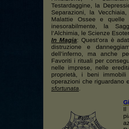
Testardaggine, la Depressio
Separazioni, la Vecchiaia, 
Malattie Ossee e quelle
inesorabilmente, la Sagge
l’Alchimia, le Scienze Esote
In Magia
: Quest’ora è adat
distruzione e danneggia
dell’inferno, ma anche p
Favoriti i rituali per conseg
nelle imprese, nelle eredi
proprietà, i beni immobili
operazioni che riguardano ed
sfortunata
.
G
I
p
az