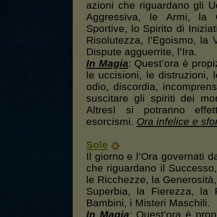
azioni che riguardano gli U
Aggressiva, le Armi, la Gu
Sportive, lo Spirito di Inizia
Risolutezza, l’Egoismo, la V
Dispute agguerrite, l’Ira.
In Magia
: Quest’ora è propi
le uccisioni, le distruzioni,
odio, discordia, incomprensio
suscitare gli spiriti dei mo
Altresì si potranno effet
esorcismi.
Ora infelice e sfo
Sole
Il giorno e l’Ora governati d
che riguardano il Successo, 
le Ricchezze, la Generosità, la
Superbia, la Fierezza, la 
Bambini, i Misteri Maschili.
In Magia
: Quest’ora è prop