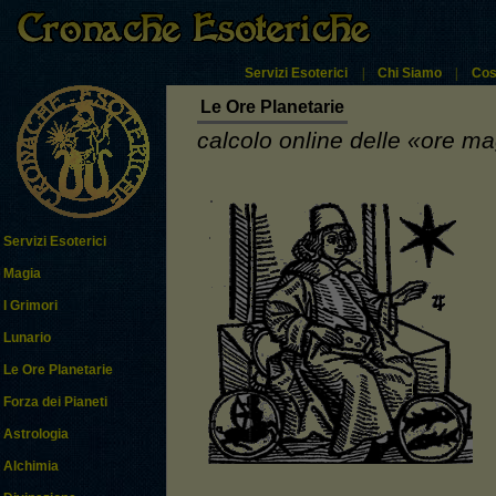
Servizi Esoterici
|
Chi Siamo
|
Cos
Le Ore Planetarie
calcolo online delle «ore ma
Servizi Esoterici
Magia
I Grimori
Lunario
Le Ore Planetarie
Forza dei Pianeti
Astrologia
Alchimia