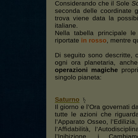
Considerando che il Sole
S
seconda delle coordinate g
trova viene data la possibil
italiane.
Nella tabella principale l
riportate
in rosso
, mentre qu
Di seguito sono descritte, ol
ogni ora planetaria, anche
operazioni magiche
propri
singolo pianeta:
Saturno
Il giorno e l’Ora governati d
tutte le azioni che riguar
l’Apparato Osseo, l’Edilizia,
l’Affidabilità, l’Autodisci
l’Inibizione, i Cambiame