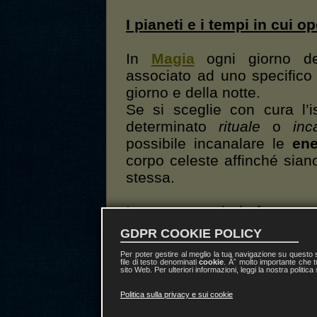
I pianeti e i tempi in cui o
In
Magia
ogni giorno de
associato ad uno specific
giorno e della notte.
Se si sceglie con cura l’
determinato
rituale
o
inc
possibile incanalare le
ene
corpo celeste affinché siano
stessa.
In questo modo la forza
spirituale del pianeta
GDPR COOKIE POLICY
agevolerà e aumenterà
Per poter gestire al meglio la tua navigazione su questo
l’efficacia delle nostre
file di testo denominati
cookie
. Ãˆ molto importante che t
sito Web. Per ulteriori informazioni, leggi la nostra politica
operazioni magiche.
Politica sulla privacy e sui cookie
Riguardo ai giorni