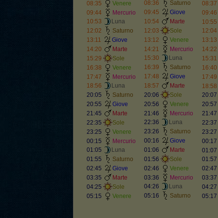
08:36
Saturno
08:35
Venere
08:37
09:45
Giove
09:44
Mercurio
09:46
10:53
Luna
10:54
Marte
10:55
12:02
Saturno
12:03
Sole
12:04
13:11
Giove
13:12
Venere
13:13
14:20
Marte
14:21
Mercurio
14:22
15:30
Luna
15:29
Sole
15:31
16:39
Saturno
16:38
Venere
16:40
17:48
Giove
17:47
Mercurio
17:49
18:56
Luna
18:57
Marte
18:58
20:05
Saturno
20:06
Sole
20:07
20:55
Giove
20:56
Venere
20:57
21:45
Marte
21:46
Mercurio
21:47
22:36
Luna
22:35
Sole
22:37
23:26
Saturno
23:25
Venere
23:27
00:16
Giove
00:15
Mercurio
00:17
01:05
Luna
01:06
Marte
01:07
01:55
Saturno
01:56
Sole
01:57
02:45
Giove
02:46
Venere
02:47
03:35
Marte
03:36
Mercurio
03:37
04:26
Luna
04:25
Sole
04:27
05:16
Saturno
05:15
Venere
05:17