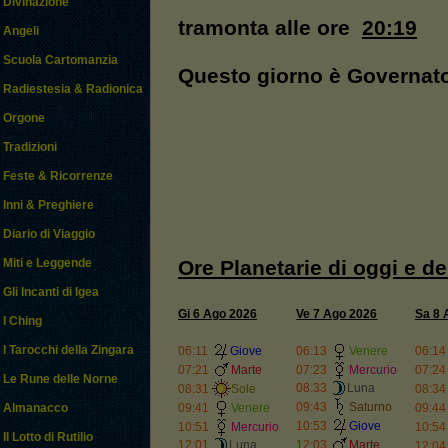
Divinazione
tramonta alle ore
20:19
Angeli
Scuola Cartomanzia
Questo giorno è Governat
Radiestesia & Radionica
Orgone
Tradizioni
Feste & Ricorrenze
Inni & Preghiere
Diario di Viaggio
Ore Planetarie di oggi e d
Miti e Leggende
Gli Incanti di Igea
Gi 6 Ago 2026
Ve 7 Ago 2026
Sa 8 
I Ching
I Tarocchi della Zingara
06:11
Giove
06:13
Venere
06:14
07:21
Marte
07:23
Mercurio
07:24
Le Rune delle Norne
08:33
Luna
08:31
Sole
08:34
09:43
Saturno
Almanacco
09:41
Venere
09:44
10:53
Giove
10:51
Mercurio
10:54
Il Lotto di Rutilio
12:01
Luna
12:03
Marte
12:04