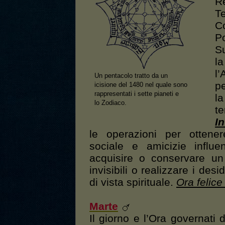
Re
Te
C
P
Su
l
l’
Un pentacolo tratto da un
p
icisione del 1480 nel quale sono
rappresentati i sette pianeti e
l
lo Zodiaco.
te
I
le operazioni per ottener
sociale e amicizie influen
acquisire o conservare un
invisibili o realizzare i des
di vista spirituale.
Ora felice
Marte
Il giorno e l’Ora governati