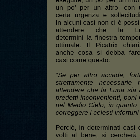
eseguite, un po' per un mot
un po' per un altro, con
certa urgenza e sollecitud
In alcuni casi non ci è possi
attendere che la L
determini la finestra tempo
ottimale. Il Picatrix chiar
anche cosa si debba fare
casi come questo:
"
Se per altro accade, for
strettamente necessari
attendere che la Luna sia i
predetti inconvenienti, pon
nel Medio Cielo, in quanto
correggere i celesti infortuni
Perciò, in determinati casi 
volti al bene, si cercher