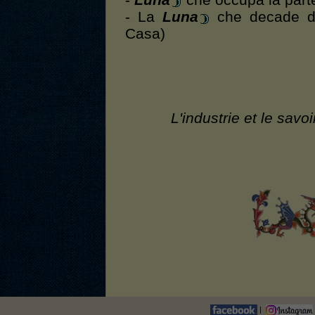
-
Luna
che occupa la parte
- La
Luna
che decade dai
Casa)
L'industrie et le savo
|