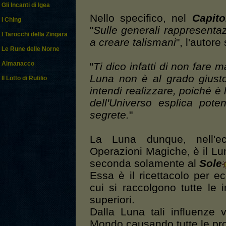
Gli Incanti di Igea
Nello specifico, nel
Capito
I Ching
"
Sulle generali rappresentaz
I Tarocchi della Zingara
a creare talismani
", l'autore
Le Rune delle Norne
Almanacco
"
Ti dico infatti di non fare 
Luna non è al grado giusto
Il Lotto di Rutilio
intendi realizzare, poiché 
dell'Universo esplica pote
segrete.
"
La Luna dunque, nell'e
Operazioni Magiche, è il Lu
seconda solamente al
Sole
Essa è il ricettacolo per ec
cui si raccolgono tutte le i
superiori.
Dalla Luna tali influenze 
Mondo causando tutte le pro