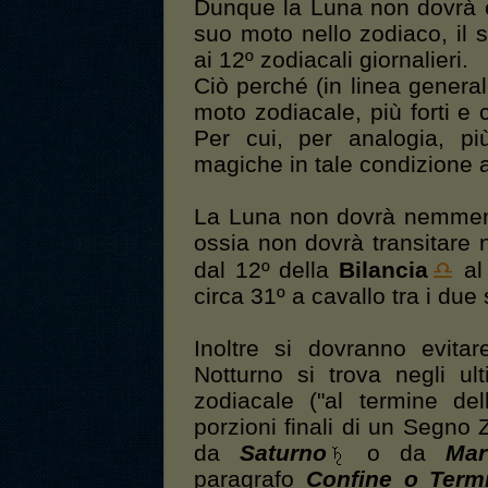
Dunque la Luna non dovrà e
suo moto nello zodiaco, il
ai 12º zodiacali giornalieri.
Ciò perché (in linea general
moto zodiacale, più forti e c
Per cui, per analogia, pi
magiche in tale condizione a
La Luna non dovrà nemmeno
ossia non dovrà transitare 
dal 12º della
Bilancia
al
circa 31º a cavallo tra i due 
Inoltre si dovranno evita
Notturno si trova negli ul
zodiacale ("al termine del
porzioni finali di un Segn
da
Saturno
o da
Mar
paragrafo
Confine o Term