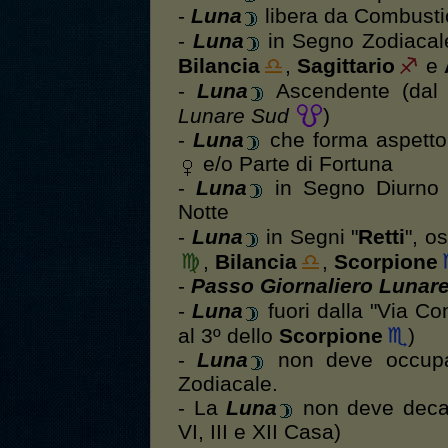
-
Luna
libera da Combust
-
Luna
in Segno Zodiacal
Bilancia
,
Sagittario
e
-
Luna
Ascendente (da
Lunare Sud
)
-
Luna
che forma aspett
e/o Parte di Fortuna
-
Luna
in Segno Diurno d
Notte
-
Luna
in Segni "
Retti
", o
,
Bilancia
,
Scorpione
-
Passo Giornaliero Lunar
-
Luna
fuori dalla "Via Co
al 3º dello
Scorpione
)
-
Luna
non deve occupar
Zodiacale.
- La
Luna
non deve decade
VI, III e XII Casa)