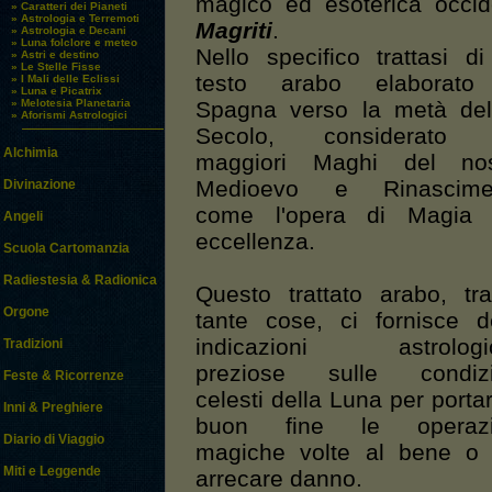
magico ed esoterica occide
» Caratteri dei Pianeti
» Astrologia e Terremoti
Magriti
.
» Astrologia e Decani
» Luna folclore e meteo
Nello specifico trattasi d
» Astri e destino
» Le Stelle Fisse
testo arabo elaborato
» I Mali delle Eclissi
» Luna e Picatrix
» Melotesia Planetaria
Spagna verso la metà del
» Aforismi Astrologici
Secolo, considerato 
Alchimia
maggiori Maghi del nos
Medioevo e Rinascime
Divinazione
come l'opera di Magia 
Angeli
eccellenza.
Scuola Cartomanzia
Radiestesia & Radionica
Questo trattato arabo, tr
Orgone
tante cose, ci fornisce d
indicazioni astrologi
Tradizioni
preziose sulle condizi
Feste & Ricorrenze
celesti della Luna per porta
Inni & Preghiere
buon fine le operazi
Diario di Viaggio
magiche volte al bene o 
Miti e Leggende
arrecare danno.