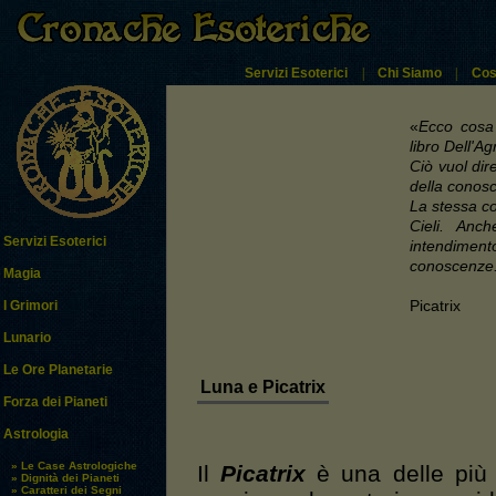
Servizi Esoterici
|
Chi Siamo
|
Cos
«
Ecco cosa 
libro Dell'Ag
Ciò vuol dir
della conosc
La stessa co
Cieli. Anc
Servizi Esoterici
intendiment
conoscenze
Magia
Picatrix
I Grimori
Lunario
Le Ore Planetarie
Luna e Picatrix
Forza dei Pianeti
Astrologia
» Le Case Astrologiche
Il
Picatrix
è una delle più i
» Dignità dei Pianeti
» Caratteri dei Segni