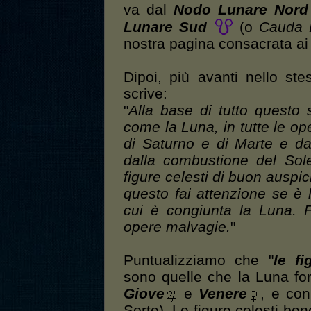
va dal
Nodo Lunare Nord
Lunare Sud
(o
Cauda 
nostra pagina consacrata a
Dipoi, più avanti nello stes
scrive:
"
Alla base di tutto questo 
come la Luna, in tutte le ope
di Saturno e di Marte e dal
dalla combustione del Sol
figure celesti di buon auspici
questo fai attenzione se è 
cui è congiunta la Luna. Fa
opere malvagie.
"
Puntualizziamo che "
le f
sono quelle che la Luna for
Giove
e
Venere
, e con
Sorte). Le figure celesti b