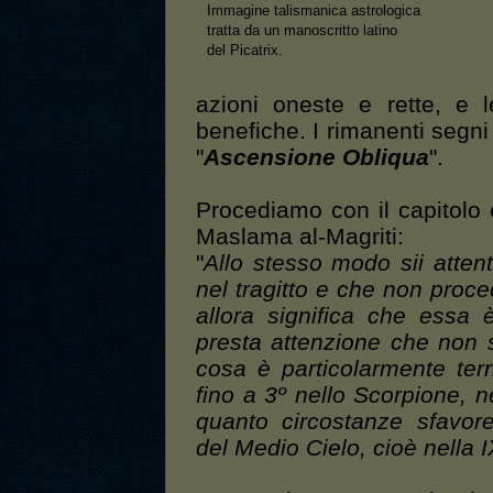
Immagine talismanica astrologica
tratta da un manoscritto latino
del Picatrix.
azioni oneste e rette, e 
benefiche. I rimanenti segni 
"
Ascensione Obliqua
".
Procediamo con il capitolo e
Maslama al-Magriti:
"
Allo stesso modo sii atten
nel tragitto e che non proce
allora significa che essa 
presta attenzione che non si
cosa è particolarmente terr
fino a 3º nello Scorpione, né
quanto circostanze sfavore
del Medio Cielo, cioè nella 