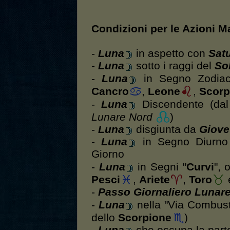
Condizioni per le Azioni 
-
Luna
in aspetto con
Sat
-
Luna
sotto i raggi del
So
-
Luna
in Segno Zodiac
Cancro
,
Leone
,
Scorp
-
Luna
Discendente (da
Lunare Nord
)
-
Luna
disgiunta da
Giove
-
Luna
in Segno Diurno 
Giorno
-
Luna
in Segni "
Curvi
", 
Pesci
,
Ariete
,
Toro
-
Passo Giornaliero Lunar
-
Luna
nella "Via Combust
dello
Scorpione
)