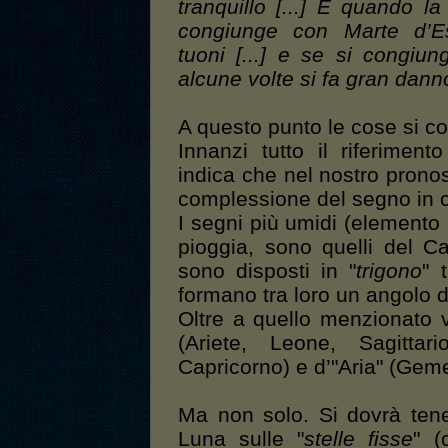
tranquillo [...] E quando l
congiunge con Marte d’Es
tuoni [...] e se si congiu
alcune volte si fa gran dann
A questo punto le cose si c
Innanzi tutto il riferiment
indica che nel nostro prono
complessione del segno in cu
I segni più umidi (elemento
pioggia, sono quelli del C
sono disposti in "
trigono
" 
formano tra loro un angolo d
Oltre a quello menzionato v
(Ariete, Leone, Sagittari
Capricorno) e d’"Aria" (Gemel
Ma non solo. Si dovrà tene
Luna sulle "
stelle fisse
" (