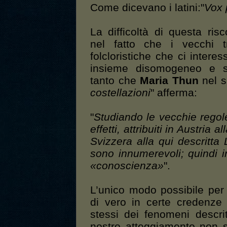
Come dicevano i latini:"
Vox 
La difficoltà di questa ri
nel fatto che i vecchi tr
folcloristiche che ci inter
insieme disomogeneo e sc
tanto che
Maria Thun
nel s
costellazioni
" afferma:
"
Studiando le vecchie regole
effetti, attribuiti in Austria
Svizzera alla qui descritt
sono innumerevoli; quindi i
«conoscienza»
".
L’unico modo possibile per
di vero in certe credenze 
stessi dei fenomeni descritti
nostro atteggiamento non s