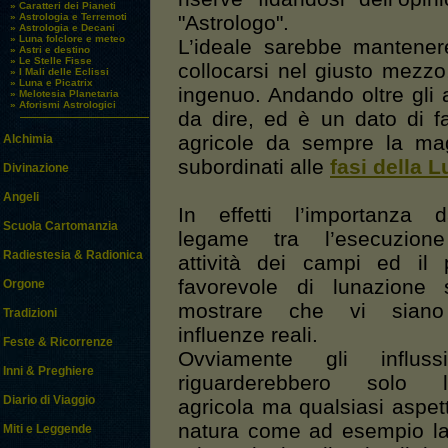
» Caratteri dei Pianeti
» Astrologia e Terremoti
"Astrologo".
» Astrologia e Decani
» Luna folclore e meteo
L’ideale sarebbe mantene
» Astri e destino
» Le Stelle Fisse
collocarsi nel giusto mezz
» I Mali delle Eclissi
» Luna e Picatrix
ingenuo. Andando oltre gli a
» Melotesia Planetaria
» Aforismi Astrologici
da dire, ed è un dato di fat
agricole da sempre la mag
Alchimia
subordinati alle
fasi della 
Divinazione
Angeli
In effetti l’importanza 
Scuola Cartomanzia
legame tra l’esecuzione
Radiestesia & Radionica
attività dei campi ed il 
favorevole di lunazione
Orgone
mostrare che vi siano
Tradizioni
influenze reali.
Feste & Ricorrenze
Ovviamente gli influs
Inni & Preghiere
riguarderebbero solo l’a
Diario di Viaggio
agricola ma qualsiasi aspet
natura come ad esempio la
Miti e Leggende