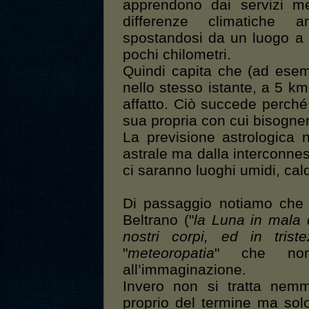
apprendono dai servizi m
differenze climatiche a
spostandosi da un luogo a l’
pochi chilometri.
Quindi capita che (ad esem
nello stesso istante, a 5 k
affatto. Ciò succede perch
sua propria con cui bisognerà
La previsione astrologica 
astrale ma dalla interconnessi
ci saranno luoghi umidi, caldi
Di passaggio notiamo che in
Beltrano ("
la Luna in mala 
nostri corpi, ed in trist
"
meteoropatia
" che non
all’immaginazione.
Invero non si tratta nem
proprio del termine ma solo