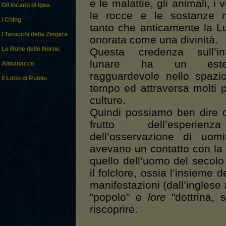
e le malattie, gli animali, i v
Gli Incanti di Igea
le rocce e le sostanze m
I Ching
tanto che anticamente la L
I Tarocchi della Zingara
onorata come una divinità.
Le Rune delle Norne
Questa credenza sull’in
lunare ha un esten
Almanacco
ragguardevole nello spazi
Il Lotto di Rutilio
tempo ed attraversa molti p
culture.
Quindi possiamo ben dire c
frutto dell’esperie
dell’osservazione di uom
avevano un contatto con la 
quello dell’uomo del secolo
il folclore, ossia l’insieme d
manifestazioni (dall’inglese
"popolo" e
lore
"dottrina, 
riscoprire.