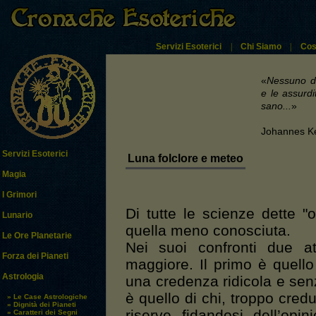
Servizi Esoterici
|
Chi Siamo
|
Cos
«
Nessuno do
e le assurdi
sano...
»
Johannes K
Servizi Esoterici
Luna folclore e meteo
Magia
I Grimori
Di tutte le scienze dette "o
Lunario
quella meno conosciuta.
Le Ore Planetarie
Nei suoi confronti due a
Forza dei Pianeti
maggiore. Il primo è quello 
Astrologia
una credenza ridicola e se
è quello di chi, troppo cre
» Le Case Astrologiche
» Dignità dei Pianeti
riserve fidandosi dell’op
» Caratteri dei Segni