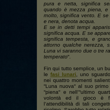
pura e netta, significa s
quando è mezza piena, e s
molto, significa vento. E se
e nera, denota acqua.
E se in detti tempi apparis
significa acqua. E se appare
significa tempesta, e gra
attorno qualche nerezza, s
Luna vi saranno due o tre ra
temperato
".
Fin qui tutto semplice, un 
le
fasi lunari
, uno sguardo
nei quattro momenti salien
"Luna nuova" al suo primo 
"piena" e nell’"ultimo quar
volontà ed il gioco è fa
l’attendibilità di tali conge
ricolmo. Sarebbe tutto rela