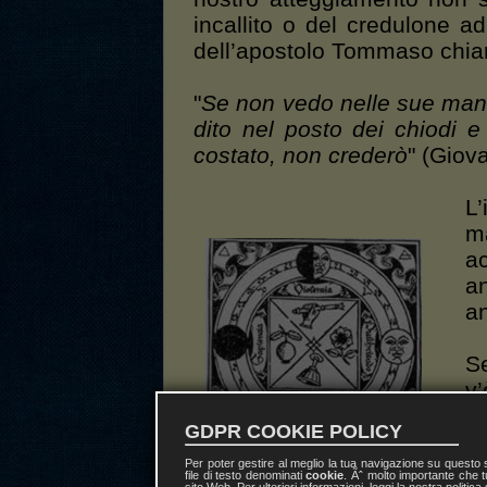
incallito o del credulone ad
dell’apostolo Tommaso chia
"
Se non vedo nelle sue mani 
dito nel posto dei chiodi
costato, non crederò
" (Giov
L
m
a
an
a
Se
v
de
GDPR COOKIE POLICY
te
q
Per poter gestire al meglio la tua navigazione su questo
Il moto del nostro satellite
file di testo denominati
cookie
. Ãˆ molto importante che t