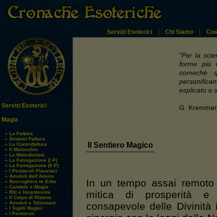
Servizi Esoterici
|
Chi Siamo
|
Cos
"
Per la scien
forme più va
comechè qu
personific
esplicato o s
Servizi Esoterici
G. Kremmerz
Magia
» La Fattura
» Sintomi Fattura
Il Sentiero Magico
» La Controfattura
» Il Malocchio
» La Maledizione
» La Fumigazione (I P)
» La Fumigazione (II P)
» I Pentacoli Planetari
» Amuleti dell’Amore
In un tempo assai remoto 
» Raccogliere le Erbe
» Candele e Magia
mitica di prosperità e
» Riti e Incantesimi
» Il Colpo di Ritorno
» Amuleti e Talismani
consapevole delle Divinità
» I Sigilli Magici
» I Pentacoli