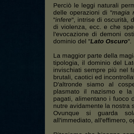
Perciò le leggi naturali pe
delle operazioni di "
magia 
"
infere
", intrise di oscurità,
di violenza, ecc. e che s
l'evocazione di demoni osti
dominio del "
Lato Oscuro
".
La maggior parte della magi
tipologia, il dominio del L
invischiati sempre più nel fa
brutali, caotici ed incontrollat
D'altronde siamo al cosp
plasmato il nazismo e la 
pagati, alimentano i fuoco d
nutre avidamente la nostra so
Ovunque si guarda solam
all'immediato, all'effimero,