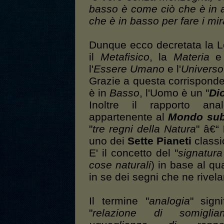
basso è come ciò che è in a
che è in basso per fare i mir
Dunque ecco decretata la Le
il
Metafisico
, la
Materia
e
l'
Essere Umano
e l'
Universo
Grazie a questa corrisponde
è in
Basso
, l'Uomo è un "
Di
Inoltre il rapporto an
appartenente al
Mondo sub
"
tre regni della Natura
" â€“
uno dei
Sette Pianeti
classic
E' il concetto del "
signatura
cose naturali
) in base al q
in se dei segni che ne rivelan
Il termine "
analogia
" signi
"
relazione di somiglian