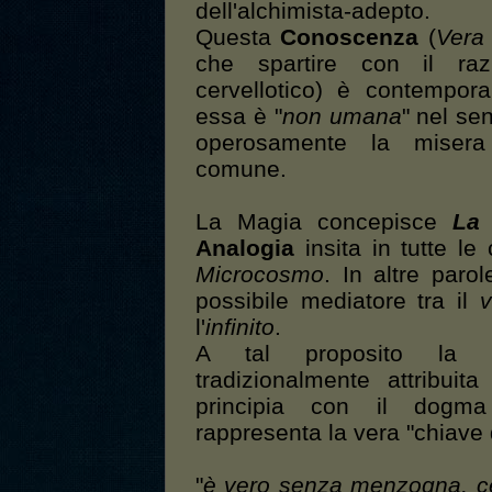
dell'alchimista-adepto.
Questa
Conoscenza
(
Vera
che spartire con il raz
cervellotico) è contempo
essa è "
non umana
" nel se
operosamente la misera 
comune.
La Magia concepisce
La 
Analogia
insita in tutte le
Microcosmo
. In altre parol
possibile mediatore tra il
v
l'
infinito
.
A tal proposito la
tradizionalmente attribuit
principia con il dogma 
rappresenta la vera "chiave 
"
è vero senza menzogna, cer