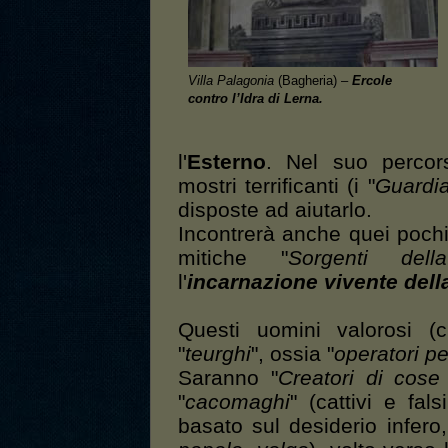
Villa Palagonia
(Bagheria) –
Ercole
contro l’Idra di Lerna.
l'
Esterno
. Nel suo percor
mostri terrificanti (i "
Guardia
disposte ad aiutarlo.
Incontrerà anche quei pochi
mitiche "
Sorgenti dell
l'
incarnazione vivente dell
Questi uomini valorosi (
"
teurghi
", ossia "
operatori p
Saranno "
Creatori di cose
"
cacomaghi
" (cattivi e fal
basato sul desiderio infero,