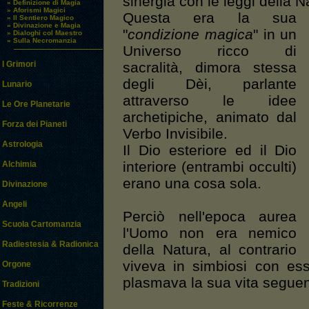
sinergia con le leggi della N
» Definizione di Magia
» Aforismi Magici
Questa era la sua
» Il Sentiero Magico
» Divinazione e Magia
"
condizione magica
" in un
» Dialoghi col Maestro
» Sulla Necromanzia
Universo ricco di
sacralità, dimora stessa
I Grimori
degli Dèi, parlante
Lunario
attraverso le idee
Le Ore Planetarie
archetipiche, animato dal
Forza dei Pianeti
Verbo Invisibile.
Astrologia
Il Dio esteriore ed il Dio
interiore (entrambi occulti)
Alchimia
erano una cosa sola.
Divinazione
Angeli
Perciò nell'epoca aurea
Scuola Cartomanzia
l'Uomo non era nemico
Radiestesia & Radionica
della Natura, al contrario
viveva in simbiosi con ess
Orgone
plasmava la sua vita seguen
Tradizioni
Feste & Ricorrenze