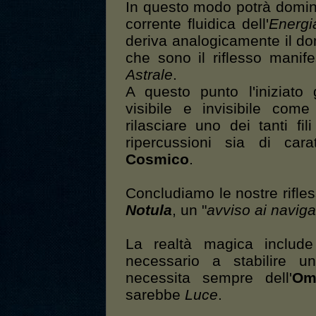
In questo modo potrà domi
corrente fluidica dell'
Energi
deriva analogicamente il d
che sono il riflesso manife
Astrale
.
A questo punto l'iniziato
visibile e invisibile co
rilasciare uno dei tanti fi
ripercussioni sia di car
Cosmico
.
Concludiamo le nostre rifle
Notula
, un "
avviso ai naviga
La realtà magica include
necessario a stabilire 
necessita sempre dell'
Om
sarebbe
Luce
.