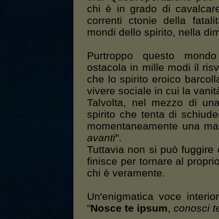
chi è in grado di cavalca
correnti ctonie della fatali
mondi dello spirito, nella d
Purtroppo questo mondo 
ostacola in mille modi il ris
che lo spirito eroico barcoll
vivere sociale in cui la vani
Talvolta, nel mezzo di un
spirito che tenta di schiud
momentaneamente una masc
avanti
".
Tuttavia non si può fuggire
finisce per tornare al prop
chi è veramente.
Un'enigmatica voce interio
"
Nosce te ipsum
,
conosci t