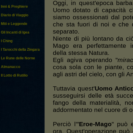
Oggi, in quest'epoca barba
Inni & Preghiere
Uomo dotato di capacità ch
Diario di Viaggio
siamo ossessionati dal pote
che sta fuori di noi e che 
Miti e Leggende
separato.
Gli Incanti di Igea
Niente di più lontano da ciò
I Ching
Mago era perfettamente in
I Tarocchi della Zingara
della stessa Natura.
Le Rune delle Norne
Egli agiva operando "
mirac
cosa sola con le piante, co
Almanacco
agli astri del cielo, con gli A
Il Lotto di Rutilio
Tuttavia quest'
Uomo Antic
susseguirsi delle età succ
fango della materialità, n
addormentato nel cuore di o
Perciò l'"
Eroe-Mago
" può 
ora. Quest'operazione può 