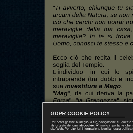
"
Ti avverto, chiunque tu si
arcani della Natura, se non r
ciò che cerchi non potrai tr
meraviglie della tua casa
meraviglie? In te si trova
Uomo, conosci te stesso e co
Ecco ciò che recita il celebr
soglia del Tempio.
L'individuo, in cui lo sp
intraprende (tra dubbi e in
sua
investitura a Mago
.
"
Mag
", da cui deriva la pa
Forza
", "
la Grandezza
", sig
proprie speranze di salvezza
GDPR COOKIE POLICY
E' un'opera teurgica di e
"
chiamare fuori
") del nost
Per poter gestire al meglio la tua navigazione su questo
file di testo denominati
cookie
. Ãˆ molto importante che t
Maestro su cui l'essere um
sito Web. Per ulteriori informazioni, leggi la nostra politica