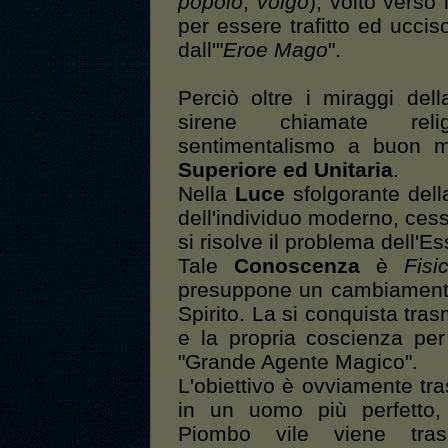
popolo
,
volgo
), volto verso 
per essere trafitto ed ucciso
dall'"
Eroe Mago
".
Perciò oltre i miraggi della
sirene chiamate relig
sentimentalismo a buon 
Superiore ed Unitaria
.
Nella
Luce
sfolgorante del
dell'individuo moderno, ces
si risolve il problema dell'Es
Tale
Conoscenza
è
Fisi
presuppone un cambiamento 
Spirito. La si conquista tra
e la propria coscienza pe
"Grande Agente Magico".
L'obiettivo è ovviamente tra
in un uomo più perfetto,
Piombo vile viene tra