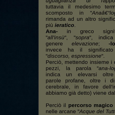
uguaglianza di rappor
tuttavia il medesimo ter
scomposto in "
Anaâ€“lo
rimanda ad un altro signifi
più
ieratico
.
Ana-
in greco signif
"
all'insù
", "
sopra
", indica
genere
elevazione
;
-l
invece ha il significato
"
discorso, espressione
".
Perciò, mettendo insieme i
pezzi, la parola "
ana-lo
indica un elevarsi oltre
parole profane, oltre i d
cerebrale, in favore dell
abbiamo già detto) viene da
Perciò il
percorso magico
nelle arcane "
Acque del Tut