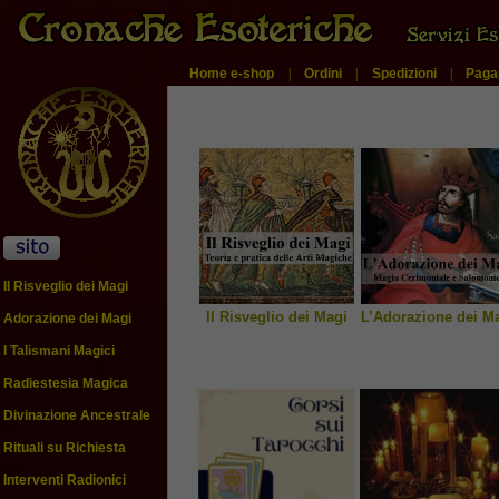
Home e-shop
|
Ordini
|
Spedizioni
|
Paga
Il Risveglio dei Magi
Il Risveglio dei Magi
L’Adorazione dei M
Adorazione dei Magi
I Talismani Magici
Radiestesia Magica
Divinazione Ancestrale
Rituali su Richiesta
Interventi Radionici