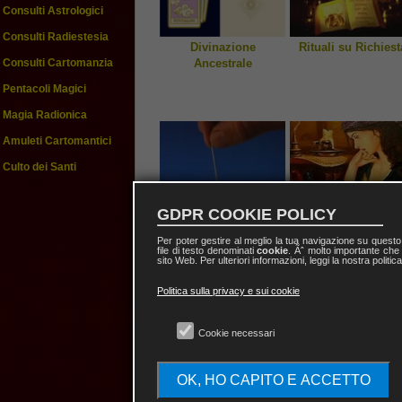
Consulti Astrologici
Consulti Radiestesia
Divinazione
Rituali su Richiest
Ancestrale
Consulti Cartomanzia
Pentacoli Magici
Magia Radionica
Amuleti Cartomantici
Culto dei Santi
GDPR COOKIE POLICY
Per poter gestire al meglio la tua navigazione su quest
file di testo denominati
cookie
. Ãˆ molto importante che 
Consulti Radiestesia
Consulti Cartomanz
sito Web. Per ulteriori informazioni, leggi la nostra politic
Politica sulla privacy e sui cookie
Cookie necessari
OK, HO CAPITO E ACCETTO