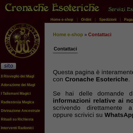
Home e-shop
|
Ordini
|
Spedizioni
|
Paga
Home e-shop
»
Contattaci
Contattaci
Questa pagina è interament
Il Risveglio dei Magi
con
Cronache Esoteriche
.
Adorazione dei Magi
Se hai delle domande da
I Talismani Magici
informazioni relative ai no
Radiestesia Magica
scrivendo direttamente
Divinazione Ancestrale
oppure scrivici su
WhatsAp
Rituali su Richiesta
Interventi Radionici