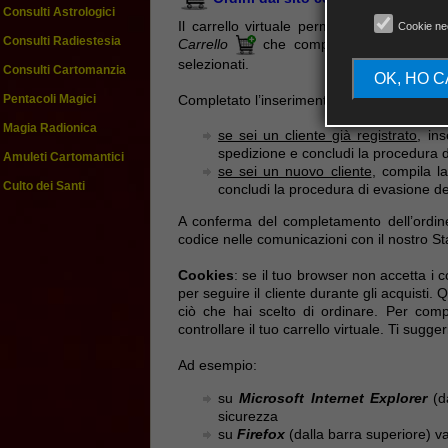
Consulti Astrologici
Il carrello virtuale permette di seleziona
Cookie ne
Consulti Radiestesia
Carrello
che compare in ogni scheda p
selezionati.
Consulti Cartomanzia
OK, HO 
Completato l’inserimento dei prodotti nel C
Pentacoli Magici
Magia Radionica
se sei un cliente già registrato
, in
spedizione e concludi la procedura d
Amuleti Cartomantici
se sei un nuovo cliente
, compila l
Culto dei Santi
concludi la procedura di evasione del
A conferma del completamento dell’ordine 
codice nelle comunicazioni con il nostro Sta
Cookies
: se il tuo browser non accetta i 
per seguire il cliente durante gli acquisti.
ciò che hai scelto di ordinare. Per comp
controllare il tuo carrello virtuale. Ti sugge
Ad esempio:
su
Microsoft Internet Explorer
(da
sicurezza
su
Firefox
(dalla barra superiore) v