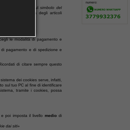
numero:
fficiente cliccare sul
simbolo del
icare la quantità degli articoli
 scegli le modalità di pagamento e
tà di pagamento e di spedizione e
Ricordati di citare sempre questo
sistema dei cookies serve, infatti,
 sul tuo PC al fine di identificare
istema, tramite i cookies, possa
e poi imposta il livello
medio
di
ie dai siti
»