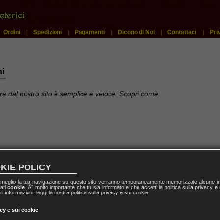
|
Ordini
|
Spedizioni
|
Pagamenti
|
Dicono di Noi
|
Contattaci
|
Pri
ni
re dal nostro sito è semplice e veloce. Scopri come.
KIE POLICY
uale
l meglio la tua navigazione su questo sito verranno temporaneamente memorizzate alcune inf
nati
cookie
. Ãˆ molto importante che tu sia informato e che accetti la politica sulla privacy e
ri informazioni, leggi la nostra politica sulla privacy e sui cookie.
acy e sui cookie
ale