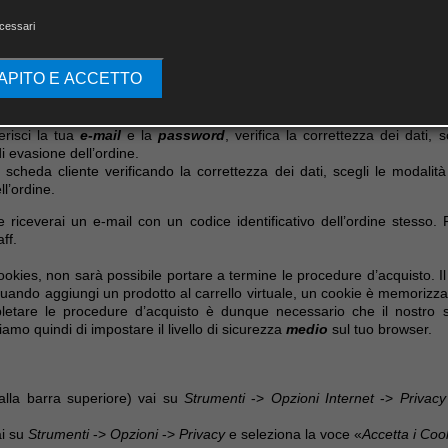
re i prodotti che desideri acquistare. Per selezionare un oggetto è su
cessari
rodotto. In ogni momento potrai controllarne il contenuto e modif
CAPITO E ACCETTO
arrello, clicca su
e poi:
serisci la tua
e-mail
e la
password
, verifica la correttezza dei dati,
i evasione dell’ordine.
a scheda cliente verificando la correttezza dei dati, scegli le modali
l’ordine.
riceverai un e-mail con un codice identificativo dell’ordine stesso. 
ff.
cookies, non sarà possibile portare a termine le procedure d’acquisto. Il 
 Quando aggiungi un prodotto al carrello virtuale, un cookie è memorizzato
letare le procedure d’acquisto è dunque necessario che il nostro s
riamo quindi di impostare il livello di sicurezza
medio
sul tuo browser.
lla barra superiore) vai su
Strumenti
->
Opzioni Internet
->
Privacy
ai su
Strumenti
->
Opzioni
->
Privacy
e seleziona la voce «
Accetta i Cook