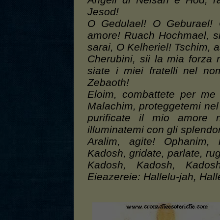
Angeli di Neisah e Hod, ra
Jesod!
O Gedulael! O Geburael! O
amore! Ruach Hochmael, sii 
sarai, O Kelheriel! Tschim, 
Cherubini, sii la mia forza
siate i miei fratelli nel n
Zebaoth!
Eloim, combattete per me
Malachim, proteggetemi nel
purificate il mio amore
illuminatemi con gli splendo
Aralim, agite! Ophanim, 
Kadosh, gridate, parlate, rug
Kadosh, Kadosh, Kadosh
Eieazereie: Hallelu-jah, Hall