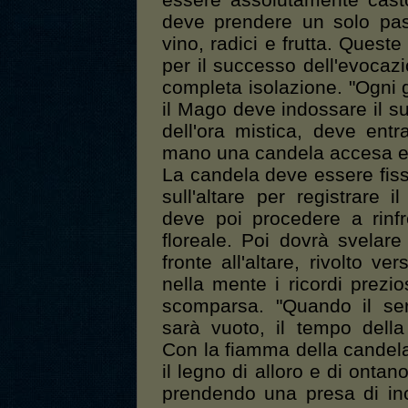
essere assolutamente casto
deve prendere un solo pas
vino, radici e frutta. Queste
per il successo dell'evocaz
completa isolazione. "Ogni 
il Mago deve indossare il s
dell'ora mistica, deve entr
mano una candela accesa e n
La candela deve essere fiss
sull'altare per registrare 
deve poi procedere a rinf
floreale. Poi dovrà svelare 
fronte all'altare, rivolto v
nella mente i ricordi prez
scomparsa. "Quando il ser
sarà vuoto, il tempo dell
Con la fiamma della candela
il legno di alloro e di ontano
prendendo una presa di inc