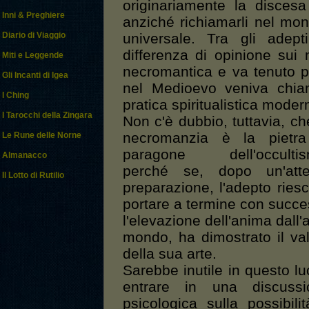
originariamente la discesa
Inni & Preghiere
anziché richiamarli nel mon
universale. Tra gli adep
Diario di Viaggio
differenza di opinione sui 
Miti e Leggende
necromantica e va tenuto 
Gli Incanti di Igea
nel Medioevo veniva chiam
I Ching
pratica spiritualistica moder
I Tarocchi della Zingara
Non c'è dubbio, tuttavia, ch
necromanzia è la pietra
Le Rune delle Norne
paragone dell'occultis
Almanacco
perché se, dopo un'atte
Il Lotto di Rutilio
preparazione, l'adepto ries
portare a termine con succ
l'elevazione dell'anima dall'a
mondo, ha dimostrato il va
della sua arte.
Sarebbe inutile in questo l
entrare in una discussi
psicologica sulla possibili