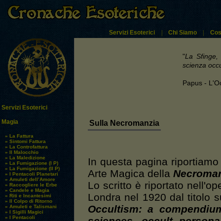
Servizi Esoterici
|
Chi Siamo
|
Cos
"
La Sfinge, 
scienza occu
Papus - L'Oc
Servizi Esoterici
Magia
Sulla Necromanzia
» La Fattura
» Sintomi Fattura
» La Controfattura
» Il Malocchio
» La Maledizione
In questa pagina riportiamo 
» La Fumigazione (I P)
» La Fumigazione (II P)
Arte Magica della
Necroman
» I Pentacoli Planetari
» Amuleti dell’Amore
Lo scritto è riportato nell'o
» Raccogliere le Erbe
» Candele e Magia
Londra nel 1920 dal titolo s
» Riti e Incantesimi
» Il Colpo di Ritorno
Occultism: a compendium
» Amuleti e Talismani
» I Sigilli Magici
» I Pentacoli