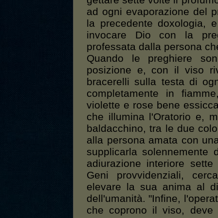
gettare sette volte il profum
ad ogni evaporazione del p
la precedente doxologia, e
invocare Dio con la preg
professata dalla persona ch
Quando le preghiere sono
posizione e, con il viso r
bracerelli sulla testa di o
completamente in fiamme
violette e rose bene essicc
che illumina l'Oratorio e, 
baldacchino, tra le due col
alla persona amata con una
supplicarla solennemente d
adiurazione interiore sette 
Geni provvidenziali, cerc
elevare la sua anima al d
dell'umanità. "Infine, l'opera
che coprono il viso, deve