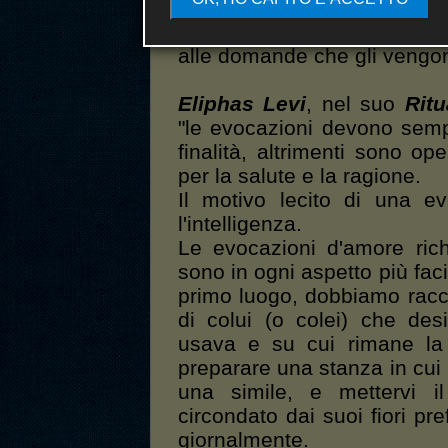
vengono effettuate sul corp
stando eretto, risponderà
alle domande che gli vengo
Eliphas Levi
, nel suo
Ritu
"le evocazioni devono sem
finalità, altrimenti sono ope
per la salute e la ragione.
Il motivo lecito di una e
l'intelligenza.
Le evocazioni d'amore ric
sono in ogni aspetto più faci
primo luogo, dobbiamo racc
di colui (o colei) che des
usava e su cui rimane la
preparare una stanza in cui 
una simile, e mettervi il
circondato dai suoi fiori pr
giornalmente.