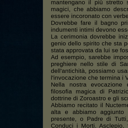
mantengano il più stretto s
magici, che abbiamo descri
essere incoronato con verbe
Dovrebbe fare il bagno pri
indumenti intimi devono esse
La cerimonia dovrebbe iniz
genio dello spirito che sta
stata approvata da lui se fo
Ad esempio, sarebbe imposs
preghiere nello stile di S
dell'antichità, possiamo usa
l'invocazione che termina i V
Nella nostra evocazione 
filosofia magica di Patrizi
dottrine di Zoroastro e gli sc
Abbiamo recitato il Nuctem
alta e abbiamo aggiunto l
presente, o Padre di Tutt
Conduci i Morti. Asclepio, f