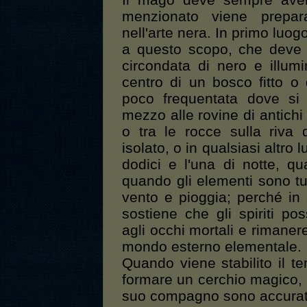
Il mago deve sempre aver
menzionato viene prepa
nell'arte nera. In primo luog
a questo scopo, che deve 
circondata di nero e illum
centro di un bosco fitto o
poco frequentata dove si 
mezzo alle rovine di antichi 
o tra le rocce sulla riva 
isolato, o in qualsiasi altro
dodici e l'una di notte, qu
quando gli elementi sono tu
vento e pioggia; perché in 
sostiene che gli spiriti po
agli occhi mortali e rimaner
mondo esterno elementale.
Quando viene stabilito il t
formare un cerchio magico, al
suo compagno sono accurata