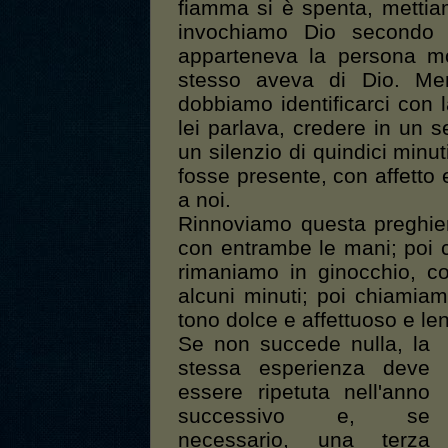
fiamma si è spenta, mettia
invochiamo Dio secondo l
apparteneva la persona mo
stesso aveva di Dio. Men
dobbiamo identificarci con
lei parlava, credere in un 
un silenzio di quindici minu
fosse presente, con affetto 
a noi.
Rinnoviamo questa preghie
con entrambe le mani; poi c
rimaniamo in ginocchio, co
alcuni minuti; poi chiamia
tono dolce e affettuoso e le
Se non succede nulla, la
stessa esperienza deve
essere ripetuta nell'anno
successivo e, se
necessario, una terza