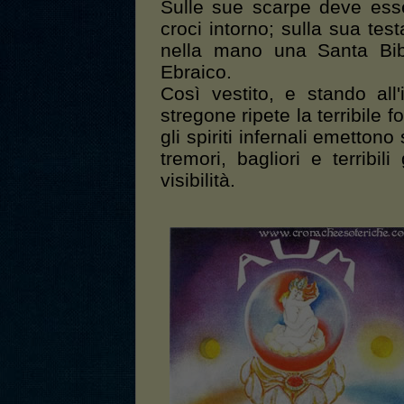
Sulle sue scarpe deve ess
croci intorno; sulla sua tes
nella mano una Santa Bibb
Ebraico.
Così vestito, e stando all'
stregone ripete la terribile 
gli spiriti infernali emettono
tremori, bagliori e terribil
visibilità.