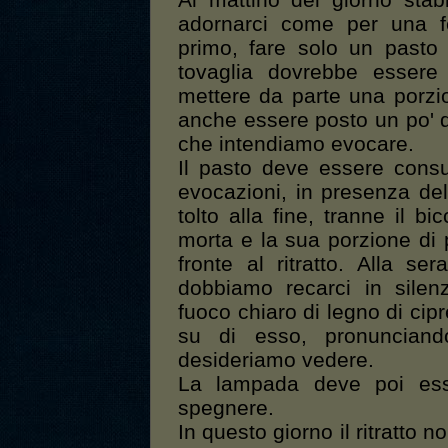
Al mattino del giorno stab
adornarci come per una f
primo, fare solo un pasto d
tovaglia dovrebbe essere
mettere da parte una porz
anche essere posto un po' d
che intendiamo evocare.
Il pasto deve essere cons
evocazioni, in presenza del 
tolto alla fine, tranne il b
morta e la sua porzione di
fronte al ritratto. Alla sera
dobbiamo recarci in silen
fuoco chiaro di legno di cip
su di esso, pronuncian
desideriamo vedere.
La lampada deve poi esse
spegnere.
In questo giorno il ritratto