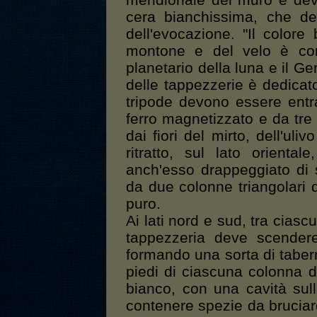
meridionale del muro e de
cera bianchissima, che de
dell'evocazione. "Il colore 
montone e del velo è cons
planetario della luna e il Ge
delle tappezzerie è dedicato
tripode devono essere entr
ferro magnetizzato e da tre
dai fiori del mirto, dell'uliv
ritratto, sul lato orienta
anch'esso drappeggiato di
da due colonne triangolari d
puro.
Ai lati nord e sud, tra ciasc
tappezzeria deve scendere
formando una sorta di tabern
piedi di ciascuna colonna 
bianco, con una cavità sull
contenere spezie da bruciar