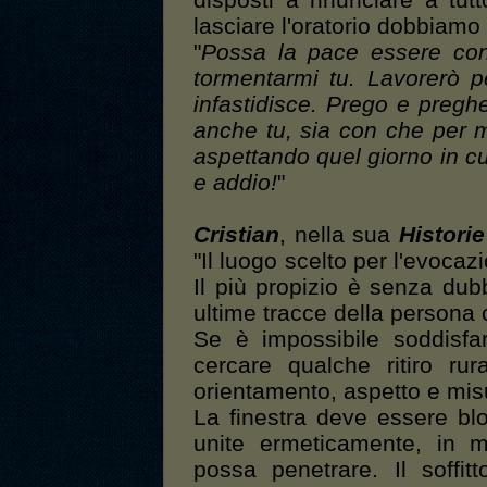
disposti a rinunciare a tut
lasciare l'oratorio dobbiam
"
Possa la pace essere con 
tormentarmi tu. Lavorerò pe
infastidisce. Prego e pregh
anche tu, sia con che per m
aspettando quel giorno in cu
e addio!
"
Cristian
, nella sua
Histori
"Il luogo scelto per l'evocaz
Il più propizio è senza dub
ultime tracce della persona
Se è impossibile soddisfa
cercare qualche ritiro ru
orientamento, aspetto e mis
La finestra deve essere blo
unite ermeticamente, in 
possa penetrare. Il soffitt