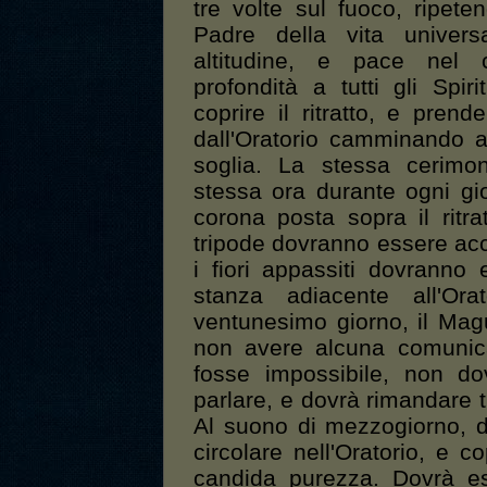
tre volte sul fuoco, ripete
Padre della vita universa
altitudine, e pace nel c
profondità a tutti gli Spir
coprire il ritratto, e pre
dall'Oratorio camminando al
soglia. La stessa cerimo
stessa ora durante ogni gior
corona posta sopra il ritrat
tripode dovranno essere acc
i fiori appassiti dovranno
stanza adiacente all'Ora
ventunesimo giorno, il Mag
non avere alcuna comunic
fosse impossibile, non d
parlare, e dovrà rimandare tu
Al suono di mezzogiorno, d
circolare nell'Oratorio, e c
candida purezza. Dovrà es