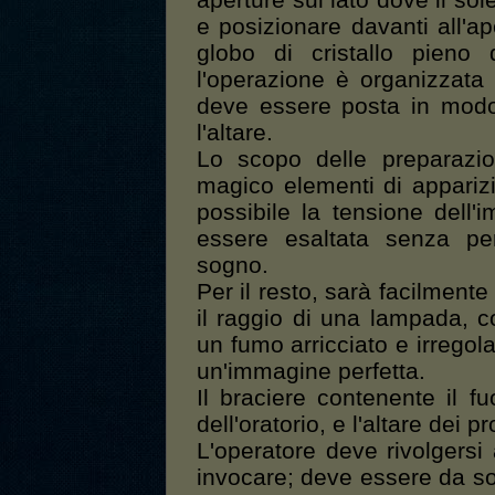
aperture sul lato dove il sol
e posizionare davanti all'a
globo di cristallo pieno
l'operazione è organizzata
deve essere posta in modo 
l'altare.
Lo scopo delle preparazion
magico elementi di apparizi
possibile la tensione dell
essere esaltata senza peri
sogno.
Per il resto, sarà facilment
il raggio di una lampada, c
un fumo arricciato e irrego
un'immagine perfetta.
Il braciere contenente il 
dell'oratorio, e l'altare dei p
L'operatore deve rivolgersi
invocare; deve essere da so