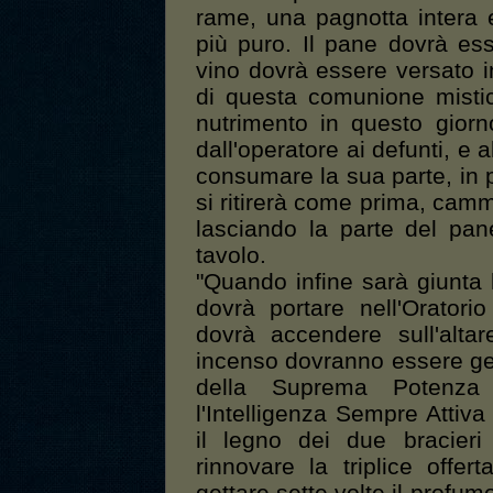
rame, una pagnotta intera e
più puro. Il pane dovrà ess
vino dovrà essere versato in
di questa comunione misti
nutrimento in questo gior
dall'operatore ai defunti, e 
consumare la sua parte, in pie
si ritirerà come prima, cammi
lasciando la parte del pan
tavolo.
"Quando infine sarà giunta 
dovrà portare nell'Oratori
dovrà accendere sull'alta
incenso dovranno essere gett
della Suprema Potenza 
l'Intelligenza Sempre Atti
il legno dei due bracieri
rinnovare la triplice offer