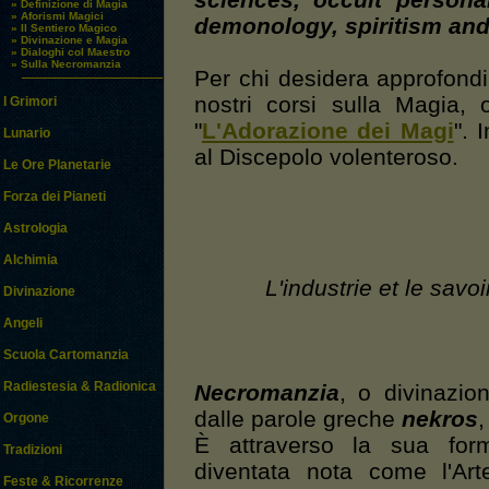
sciences, occult personal
» Definizione di Magia
» Aforismi Magici
demonology, spiritism an
» Il Sentiero Magico
» Divinazione e Magia
» Dialoghi col Maestro
» Sulla Necromanzia
Per chi desidera approfondi
nostri corsi sulla Magia, 
I Grimori
"
L'Adorazione dei Magi
". 
Lunario
al Discepolo volenteroso.
Le Ore Planetarie
Forza dei Pianeti
Astrologia
Alchimia
L'industrie et le savo
Divinazione
Angeli
Scuola Cartomanzia
Radiestesia & Radionica
Necromanzia
, o divinazion
dalle parole greche
nekros
,
Orgone
È attraverso la sua for
Tradizioni
diventata nota come l'Art
Feste & Ricorrenze