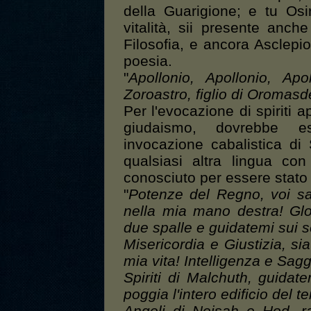
della Guarigione; e tu Osi
vitalità, sii presente anch
Filosofia, e ancora Asclepio,
poesia.
"
Apollonio, Apollonio, Ap
Zoroastro, figlio di Oromasde
Per l'evocazione di spiriti a
giudaismo, dovrebbe es
invocazione cabalistica di
qualsiasi altra lingua con
conosciuto per essere stato 
"
Potenze del Regno, voi sar
nella mia mano destra! Glo
due spalle e guidatemi sui sen
Misericordia e Giustizia, sia
mia vita! Intelligenza e Sag
Spiriti di Malchuth, guidat
poggia l'intero edificio del t