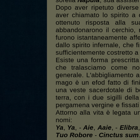
sorella
Napula
, sua assiste
Dopo aver ripetuto diverse
aver chiamato lo spirito 
ottenuto risposta alla su
abbandonarono il cerchio, 
furono istantaneamente affer
dallo spirito infernale, che
sufficientemente costretto a
Esiste una forma prescritta
che tralasciamo come non 
generale. L'abbigliamento ap
mago è un efod fatto di fin
una veste sacerdotale di b
terra, con i due sigilli del
pergamena vergine e fissati 
Attorno alla vita è legata u
nomi:
Ya
,
Ya
, -
Aie
,
Aaie
, -
Elibra
Tuo Robore
-
Cinctus sum