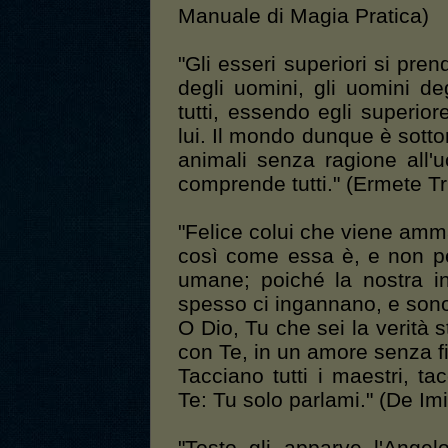
Manuale di Magia Pratica)
"Gli esseri superiori si prend
degli uomini, gli uomini de
tutti, essendo egli superiore
lui. Il mondo dunque è sott
animali senza ragione all'u
comprende tutti." (Ermete T
"Felice colui che viene amma
così come essa è, e non p
umane; poiché la nostra int
spesso ci ingannano, e sono d
O Dio, Tu che sei la verità 
con Te, in un amore senza fin
Tacciano tutti i maestri, ta
Te: Tu solo parlami." (De Imit