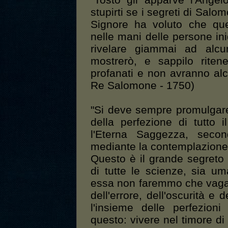
"Tosto gli apparve l'Ange
stupirti se i segreti di Salo
Signore ha voluto che qu
nelle mani delle persone in
rivelare giammai ad alcu
mostrerò, e sappilo ritene
profanati e non avranno alc
Re Salomone - 1750)
"Si deve sempre promulgare 
della perfezione di tutto 
l'Eterna Saggezza, seco
mediante la contemplazione
Questo è il grande segreto d
di tutte le scienze, sia u
essa non faremmo che vagare
dell'errore, dell'oscurità e 
l'insieme delle perfezion
questo: vivere nel timore di 