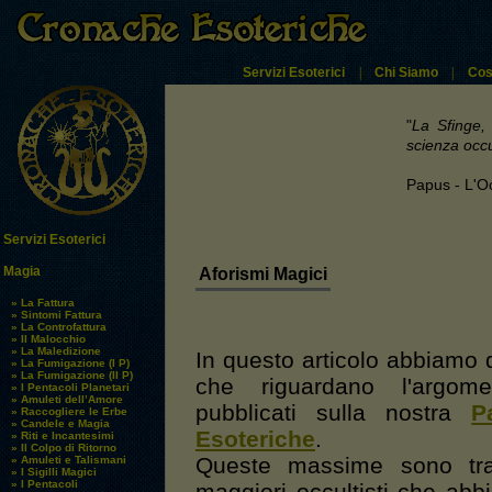
Servizi Esoterici
|
Chi Siamo
|
Cos
"
La Sfinge, 
scienza occu
Papus - L'Oc
Servizi Esoterici
Magia
Aforismi Magici
» La Fattura
» Sintomi Fattura
» La Controfattura
» Il Malocchio
» La Maledizione
In questo articolo abbiamo de
» La Fumigazione (I P)
» La Fumigazione (II P)
che riguardano l'argom
» I Pentacoli Planetari
» Amuleti dell’Amore
pubblicati sulla nostra
P
» Raccogliere le Erbe
» Candele e Magia
Esoteriche
.
» Riti e Incantesimi
» Il Colpo di Ritorno
Queste massime sono tra
» Amuleti e Talismani
» I Sigilli Magici
» I Pentacoli