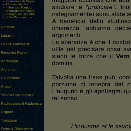
maggiori occultisti che abb
» Definizione di Magia
» Aforismi Magici
studiare e "
praticare
". Ino
» Il Sentiero Magico
» Divinazione e Magia
indegnamente) sono state sc
» Dialoghi col Maestro
» Sulla Necromanzia
A beneficio dello studios
chiarezza, abbiamo deciso
I Grimori
argomenti.
Lunario
La speranza è che il nostro 
Le Ore Planetarie
utile nel precisare cosa s
Forza dei Pianeti
siano le forze che il
Vero
Astrologia
domina.
Alchimia
Talvolta una frase può, co
Divinazione
porzione di tenebra dal c
Angeli
L'augurio è gli apoftegmi qui
Scuola Cartomanzia
tal senso.
Radiestesia & Radionica
Orgone
Tradizioni
L'industrie et le savo
Feste & Ricorrenze