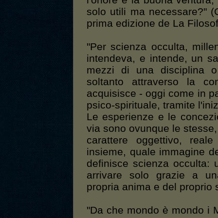
l'onore e la buona ventura
solo utili ma necessare?" (
prima edizione de La Filosof
"Per scienza occulta, mille
intendeva, e intende, un s
mezzi di una disciplina o
soltanto attraverso la co
acquisisce - oggi come in p
psico-spirituale, tramite l'ini
Le esperienze e le concezio
via sono ovunque le stesse,
carattere oggettivo, reale
insieme, quale immagine de
definisce scienza occulta: 
arrivare solo grazie a un
propria anima e del proprio 
"Da che mondo è mondo i M