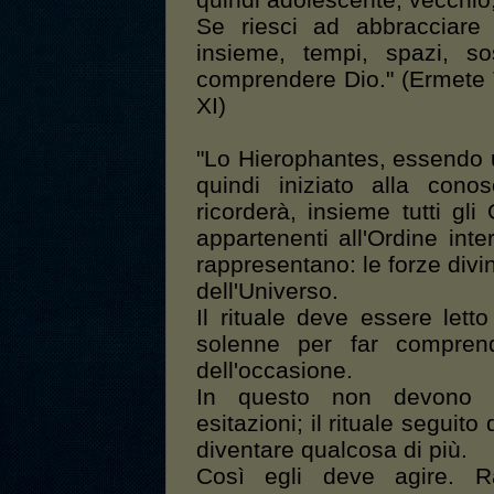
quindi adolescente, vecchio, 
Se riesci ad abbracciare 
insieme, tempi, spazi, sos
comprendere Dio." (Ermete
XI)
"Lo Hierophantes, essendo
quindi iniziato alla cono
ricorderà, insieme tutti gli
appartenenti all'Ordine int
rappresentano: le forze divi
dell'Universo.
Il rituale deve essere lett
solenne per far comprend
dell'occasione.
In questo non devono e
esitazioni; il rituale seguit
diventare qualcosa di più.
Così egli deve agire. R