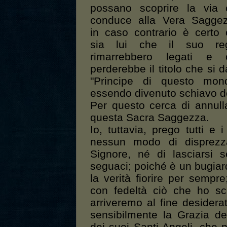
possano scoprire la via 
conduce alla Vera Saggez
in caso contrario è certo
sia lui che il suo re
rimarrebbero legati e 
perderebbe il titolo che si d
"Principe di questo mond
essendo divenuto schiavo d
Per questo cerca di annul
questa Sacra Saggezza.
Io, tuttavia, prego tutti e 
nessun modo di disprezz
Signore, né di lasciarsi 
seguaci; poiché è un bugiard
la verità fiorire per sem
con fedeltà ciò che ho scri
arriveremo al fine deside
sensibilmente la Grazia del