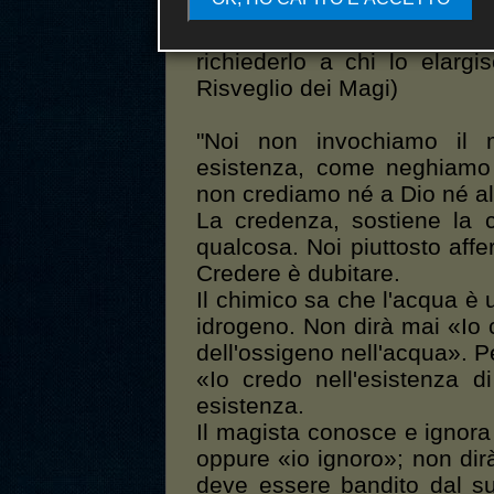
la semplice volontà individ
questo dono, ma desiderat
richiederlo a chi lo elargi
Risveglio dei Magi)
"Noi non invochiamo il 
esistenza, come neghiamo
non crediamo né a Dio né al
La credenza, sostiene la 
qualcosa. Noi piuttosto aff
Credere è dubitare.
Il chimico sa che l'acqua è
idrogeno. Non dirà mai «Io c
dell'ossigeno nell'acqua». P
«Io credo nell'esistenza 
esistenza.
Il magista conosce e ignora
oppure «io ignoro»; non dir
deve essere bandito dal su