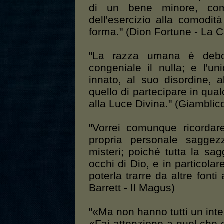
di un bene minore, come 
dell'esercizio alla comodità
forma." (Dion Fortune - La C
"La razza umana è debo
congeniale il nulla; e l'u
innato, al suo disordine, 
quello di partecipare in qua
alla Luce Divina." (Giamblico 
"Vorrei comunque ricordar
propria personale saggezz
misteri; poiché tutta la sa
occhi di Dio, e in particolar
poterla trarre da altre fonti 
Barrett - Il Magus)
"«Ma non hanno tutti un intel