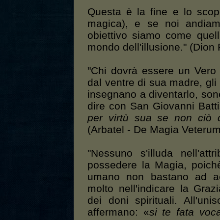
Questa è la fine e lo scopo
magica), e se noi andiamo
obiettivo siamo come quel
mondo dell'illusione." (Dion
"Chi dovrà essere un Vero 
dal ventre di sua madre, gli 
insegnano a diventarlo, sono 
dire con San Giovanni Batti
per virtù sua se non ciò 
(Arbatel - De Magia Veterum
"Nessuno s'illuda nell'att
possedere la Magia, poichè
umano non bastano ad acqu
molto nell'indicare la Graz
dei doni spirituali. All'un
affermano: «
si te fata voc