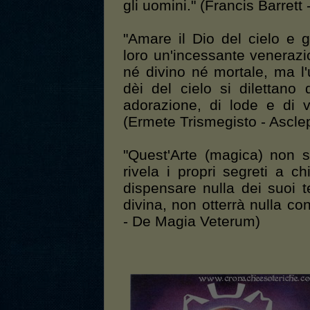
gli uomini." (Francis Barrett 
"Amare il Dio del cielo e gl
loro un'incessante venerazi
né divino né mortale, ma l'u
dèi del cielo si dilettano 
adorazione, di lode e di 
(Ermete Trismegisto - Ascle
"Quest'Arte (magica) non s
rivela i propri segreti a c
dispensare nulla dei suoi t
divina, non otterrà nulla co
- De Magia Veterum)