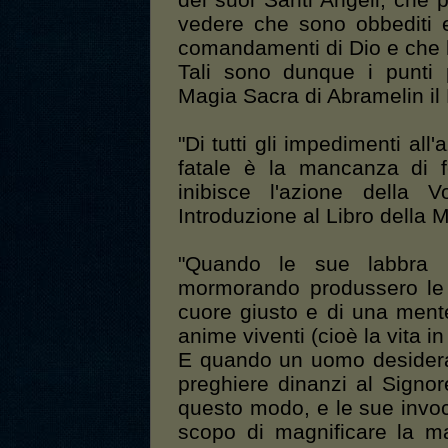
dei suoi Santi Angeli, che 
vedere che sono obbediti e
comandamenti di Dio e che le
Tali sono dunque i punti pa
Magia Sacra di Abramelin il
"Di tutti gli impedimenti all
fatale è la mancanza di f
inibisce l'azione della 
Introduzione al Libro della 
"Quando le sue labbra 
mormorando produssero le 
cuore giusto e di una ment
anime viventi (cioè la vita in
E quando un uomo desidera
preghiere dinanzi al Signo
questo modo, e le sue invoc
scopo di magnificare la m