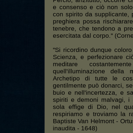
Perciò, anzitutto, occorre 
e consenso e ciò non solo
con spirito da supplicante,
preghiera possa rischiarar
tenebre, che tendono a pre
esercitata dal corpo." (Corne
"Si ricordino dunque coloro
Scienza, e perfezionare ci
meditare costantemen
quell'illuminazione del
Archetipo di tutte le co
gentilmente può donarci, se
buio e nell'incertezza, e s
spiriti e demoni malvagi, i
sola effige di Dio, nel qu
respiriamo e troviamo la r
Baptiste Van Helmont - Ortus
inaudita - 1648)