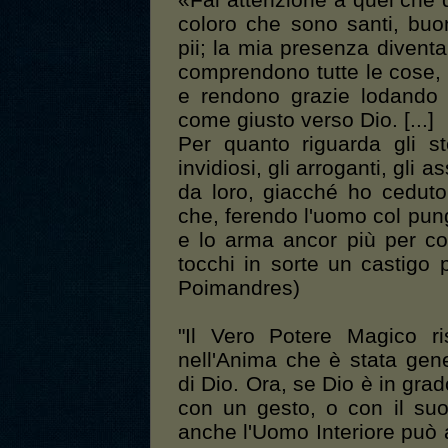
«Fai attenzione a quel che d
coloro che sono santi, buon
pii; la mia presenza divent
comprendono tutte le cose, 
e rendono grazie lodando 
come giusto verso Dio. [...]
Per quanto riguarda gli sto
invidiosi, gli arroganti, gli 
da loro, giacché ho ceduto
che, ferendo l'uomo col pung
e lo arma ancor più per co
tocchi in sorte un castigo 
Poimandres)
"Il Vero Potere Magico ri
nell'Anima che è stata ge
di Dio. Ora, se Dio è in gra
con un gesto, o con il suo
anche l'Uomo Interiore pu