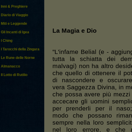
Inni & Preghiere
Diario di Viaggio
Miti e Leggende
La Magia e Dio
Gli Incanti di Igea
I Ching
I Tarocchi della Zingara
"L'infame Belial (e - aggiun
tutta la schiatta dei de
Le Rune delle Norne
malvagi) non ha altro desid
Almanacco
che quello di ottenere il po
Il Lotto di Rutilio
di nascondere e oscurare
vera Saggezza Divina, in 
che possa avere più mezzi
accecare gli uomini sempli
per prenderli per il naso
modo che possano riman
sempre nella loro semplici
nel loro errore, e che 