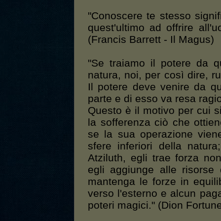
"Conoscere te stesso signi
quest'ultimo ad offrire all'
(Francis Barrett - Il Magus)
"Se traiamo il potere da qu
natura, noi, per così dire, 
Il potere deve venire da q
parte e di esso va resa ragio
Questo è il motivo per cui s
la sofferenza ciò che ottie
se la sua operazione vien
sfere inferiori della natu
Atziluth, egli trae forza n
egli aggiunge alle risorse
mantenga le forze in equil
verso l'esterno e alcun pag
poteri magici." (Dion Fortun