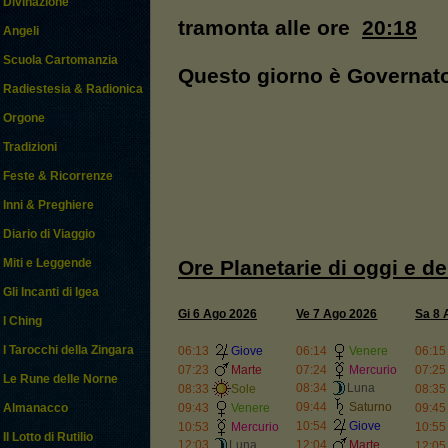
Divinazione
tramonta alle ore
20:18
Angeli
Scuola Cartomanzia
Questo giorno è Governat
Radiestesia & Radionica
Orgone
Tradizioni
Feste & Ricorrenze
Inni & Preghiere
Diario di Viaggio
Ore Planetarie di oggi e d
Miti e Leggende
Gli Incanti di Igea
Gi 6 Ago 2026
Ve 7 Ago 2026
Sa 8 
I Ching
I Tarocchi della Zingara
06:13
Giove
06:14
Venere
06:15
07:23
Marte
07:24
Mercurio
07:25
Le Rune delle Norne
08:34
Luna
08:33
Sole
08:35
09:44
Saturno
Almanacco
09:43
Venere
09:45
10:54
Giove
10:53
Mercurio
10:55
Il Lotto di Rutilio
12:03
Luna
12:04
Marte
12:05