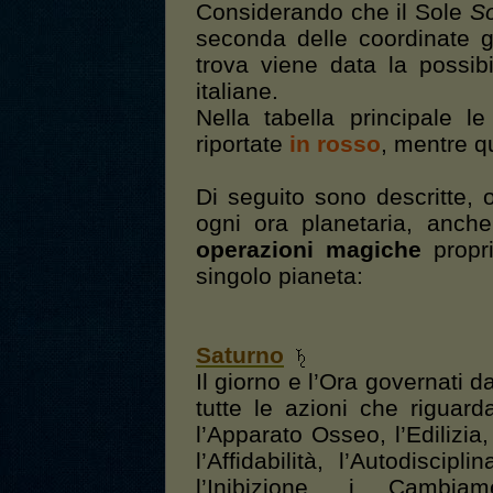
Considerando che il Sole
S
seconda delle coordinate g
trova viene data la possibil
italiane.
Nella tabella principale l
riportate
in rosso
, mentre qu
Di seguito sono descritte, ol
ogni ora planetaria, anche
operazioni magiche
propri
singolo pianeta:
Saturno
Il giorno e l’Ora governati d
tutte le azioni che riguar
l’Apparato Osseo, l’Edilizia,
l’Affidabilità, l’Autodisci
l’Inibizione, i Cambiame