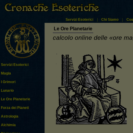
Servizi Esoterici
|
Chi Siamo
|
Cos
Le Ore Planetarie
calcolo online delle «ore ma
Servizi Esoterici
Magia
I Grimori
Lunario
Le Ore Planetarie
Forza dei Pianeti
Astrologia
Alchimia