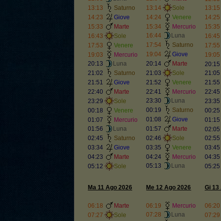
13:13
Saturno
13:14
Sole
13:15
14:23
Giove
14:24
Venere
14:25
15:33
Marte
15:34
Mercurio
15:35
16:44
Luna
16:43
Sole
16:45
17:54
Saturno
17:53
Venere
17:55
19:04
Giove
19:03
Mercurio
19:05
20:13
Luna
20:14
Marte
20:15
21:02
Saturno
21:03
Sole
21:05
21:51
Giove
21:52
Venere
21:55
22:40
Marte
22:41
Mercurio
22:45
23:30
Luna
23:29
Sole
23:35
00:19
Saturno
00:18
Venere
00:25
01:08
Giove
01:07
Mercurio
01:15
01:56
Luna
01:57
Marte
02:05
02:45
Saturno
02:46
Sole
02:55
03:34
Giove
03:35
Venere
03:45
04:23
Marte
04:24
Mercurio
04:35
05:13
Luna
05:12
Sole
05:25
Ma 11 Ago 2026
Me 12 Ago 2026
Gi 13
06:18
Marte
06:19
Mercurio
06:20
07:28
Luna
07:27
Sole
07:29