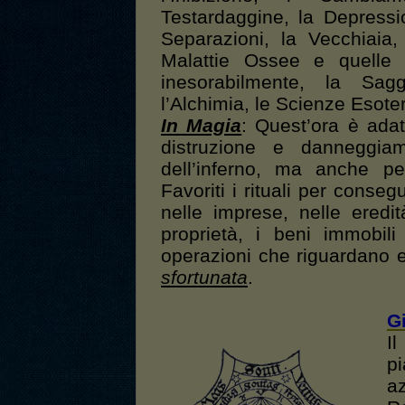
Testardaggine, la Depressio
Separazioni, la Vecchiaia, 
Malattie Ossee e quelle
inesorabilmente, la Sagge
l’Alchimia, le Scienze Esote
In Magia
: Quest’ora è adat
distruzione e danneggia
dell’inferno, ma anche p
Favoriti i rituali per conseg
nelle imprese, nelle eredi
proprietà, i beni immobili
operazioni che riguardano ed
sfortunata
.
G
I
p
az