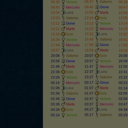
08:37
Saturno
08:36
Venere
08:38
09:46
Giove
09:45
Mercurio
09:47
10:54
Luna
10:55
Marte
10:56
12:03
Saturno
12:04
Sole
12:05
13:12
Giove
13:13
Venere
13:14
14:21
Marte
14:22
Mercurio
14:23
15:31
Luna
15:30
Sole
15:32
16:40
Saturno
16:39
Venere
16:41
17:49
Giove
17:48
Mercurio
17:50
18:57
Luna
18:58
Marte
18:59
20:06
Saturno
20:07
Sole
20:08
20:56
Giove
20:57
Venere
20:59
21:46
Marte
21:47
Mercurio
21:50
22:37
Luna
22:36
Sole
22:41
23:27
Saturno
23:26
Venere
23:32
00:17
Giove
00:16
Mercurio
00:23
01:06
Luna
01:07
Marte
01:14
01:56
Saturno
01:57
Sole
02:05
02:46
Giove
02:47
Venere
02:56
03:36
Marte
03:37
Mercurio
03:47
04:27
Luna
04:26
Sole
04:38
05:17
Saturno
05:16
Venere
05:29