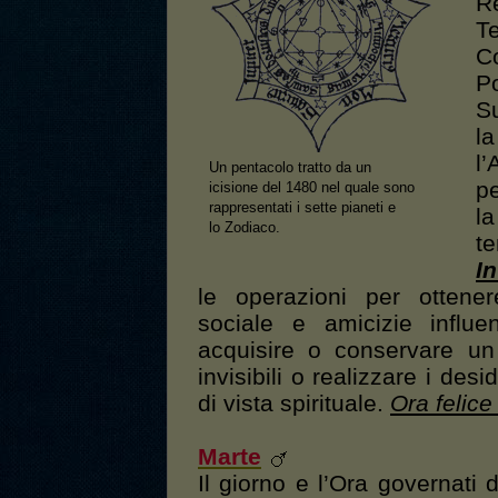
Re
Te
C
P
Su
l
l’
Un pentacolo tratto da un
p
icisione del 1480 nel quale sono
rappresentati i sette pianeti e
l
lo Zodiaco.
te
I
le operazioni per ottener
sociale e amicizie influen
acquisire o conservare un
invisibili o realizzare i des
di vista spirituale.
Ora felice
Marte
Il giorno e l’Ora governati