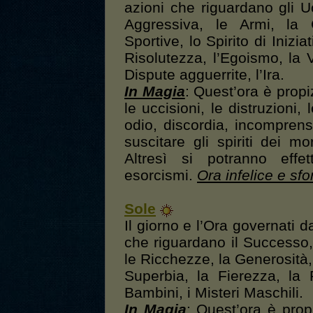
azioni che riguardano gli U
Aggressiva, le Armi, la Gu
Sportive, lo Spirito di Inizia
Risolutezza, l’Egoismo, la V
Dispute agguerrite, l’Ira.
In Magia
: Quest’ora è propi
le uccisioni, le distruzioni,
odio, discordia, incomprensio
suscitare gli spiriti dei mo
Altresì si potranno effet
esorcismi.
Ora infelice e sfo
Sole
Il giorno e l’Ora governati d
che riguardano il Successo, 
le Ricchezze, la Generosità, la
Superbia, la Fierezza, la 
Bambini, i Misteri Maschili.
In Magia
: Quest’ora è prop