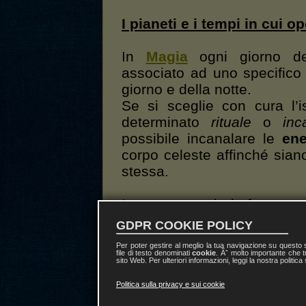
I pianeti e i tempi in cui o
In
Magia
ogni giorno de
associato ad uno specific
giorno e della notte.
Se si sceglie con cura l’
determinato
rituale
o
inc
possibile incanalare le
ene
corpo celeste affinché siano
stessa.
In questo modo la forza
spirituale del pianeta
GDPR COOKIE POLICY
agevolerà e aumenterà
Per poter gestire al meglio la tua navigazione su questo
l’efficacia delle nostre
file di testo denominati
cookie
. Ãˆ molto importante che t
sito Web. Per ulteriori informazioni, leggi la nostra politica
operazioni magiche.
Politica sulla privacy e sui cookie
Riguardo ai giorni