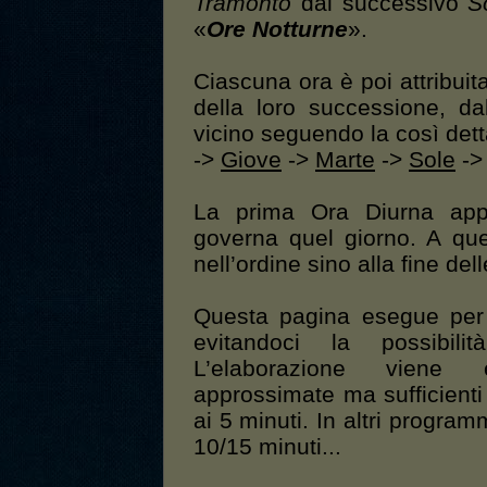
Tramonto
dal successivo
S
«
Ore Notturne
».
Ciascuna ora è poi attribui
della loro successione, da
vicino seguendo la così dett
->
Giove
->
Marte
->
Sole
-
La prima Ora Diurna app
governa quel giorno. A ques
nell’ordine sino alla fine del
Questa pagina esegue pe
evitandoci la possibili
L’elaborazione viene 
approssimate ma sufficienti
ai 5 minuti. In altri program
10/15 minuti...