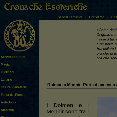
Servizi Esoterici
|
Chi Siamo
|
Cos
«
Come risple
Di quale mond
Forse il tuo
e ne porta ra
Hai cullato i
ora che la 
Servizi Esoterici
ora che sono
Magia
I Grimori
Lunario
Dolmen e Menhir: Porte d’accesso 
Le Ore Planetarie
Forza dei Pianeti
Astrologia
I Dolmen e i
Alchimia
Menhir sono tra i