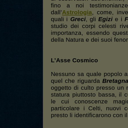
fino a noi testimonianz
dall’
Astrologia
, come, inve
quali i
Greci
, gli
Egizi
e i
F
studio dei corpi celesti riv
importanza, essendo quest
della Natura e dei suoi feno
L’Asse Cosmico
Nessuno sa quale popolo abb
quel che riguarda
Bretagn
oggetto di culto presso un 
statura piuttosto bassa, il
le cui conoscenze magi
particolare i Celti, nuovi 
presto li identificarono con i