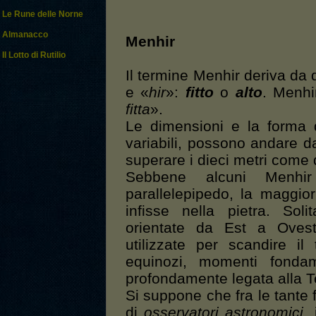
Le Rune delle Norne
Almanacco
Menhir
Il Lotto di Rutilio
Il termine Menhir deriva da 
e «
hir
»:
fitto
o
alto
. Menhi
fitta
».
Le dimensioni e la forma 
variabili, possono andare d
superare i dieci metri come 
Sebbene alcuni Menhi
parallelepipedo, la maggio
infisse nella pietra. Sol
orientate da Est a Oves
utilizzate per scandire il
equinozi, momenti fondamen
profondamente legata alla Ter
Si suppone che fra le tante
di
osservatori astronomici
,