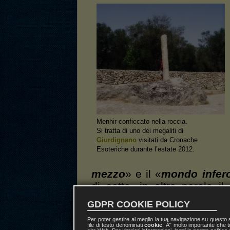
Menhir conficcato nella roccia.
Si tratta di uno dei megaliti di
Giurdignano
visitati da Cronache
Esoteriche durante l’estate 2012.
mezzo
» e il «
mondo infer
di sotto, in altre parole i
colonne granitiche, sono 
GDPR COOKIE POLICY
Cosmico
», che unisce il
Cie
Per poter gestire al meglio la tua navigazione su questo
file di testo denominati
cookie
. Ãˆ molto importante che t