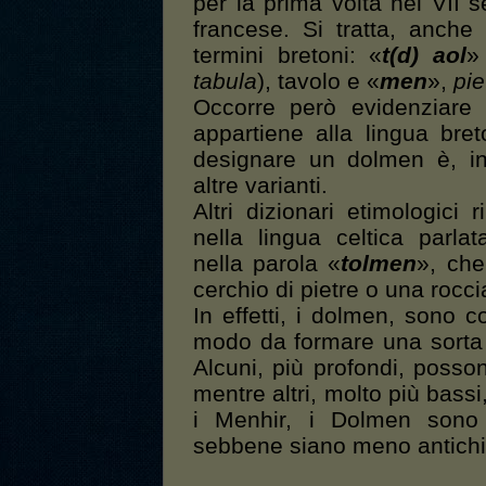
per la prima volta nel VII s
francese. Si tratta, anche
termini bretoni: «
t(d) aol
»
tabula
), tavolo e «
men
»,
pie
Occorre però evidenziare
appartiene alla lingua bre
designare un dolmen è, inf
altre varianti.
Altri dizionari etimologici 
nella lingua celtica parla
nella parola «
tolmen
», che
cerchio di pietre o una rocc
In effetti, i dolmen, sono co
modo da formare una sorta d
Alcuni, più profondi, posso
mentre altri, molto più bass
i Menhir, i Dolmen sono p
sebbene siano meno antichi