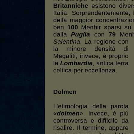
Britanniche
esistono diver
Italia. Sorprendentemente, 
della maggior concentrazio
ben
100
Menhir sparsi su tu
dalla
Puglia
con
79
Menhi
Salentina
.
La regione con
la minore densità di
Megaliti, invece, è proprio
la
Lombardia
, antica terra
celtica per eccellenza.
Dolmen
L’etimologia della parola
«
dolmen
», invece, è più
controversa e difficile da
risalire. Il termine, appare