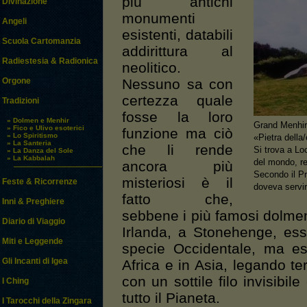
più antichi
Divinazione
monumenti
Angeli
esistenti, databili
Scuola Cartomanzia
addirittura al
Radiestesia & Radionica
neolitico.
Nessuno sa con
Orgone
certezza quale
Tradizioni
fosse la loro
» Dolmen e Menhir
Grand Menhir 
» Fico e Ulivo esoterici
funzione ma ciò
» Lo Spiritismo
«Pietra della/
» La Santeria
che li rende
Si trova a Lo
» La Danza del Sole
» La Kabbalah
del mondo, rea
ancora più
Secondo il Pro
misteriosi è il
Feste & Ricorrenze
doveva servir
fatto che,
Inni & Preghiere
sebbene i più famosi dolmen
Diario di Viaggio
Irlanda, a Stonehenge, essi
Miti e Leggende
specie Occidentale, ma es
Gli Incanti di Igea
Africa e in Asia, legando ter
con un sottile filo invisibil
I Ching
tutto il Pianeta.
I Tarocchi della Zingara