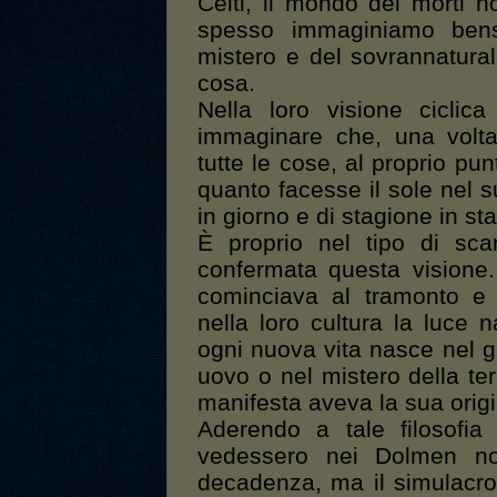
Celti, il mondo dei morti n
spesso immaginiamo bens
mistero e del sovrannaturale
cosa.
Nella loro visione cicli
immaginare che, una volta 
tutte le cose, al proprio pu
quanto facesse il sole nel s
in giorno e di stagione in st
È proprio nel tipo di sc
confermata questa visione. S
cominciava al tramonto e 
nella loro cultura la luce
ogni nuova vita nasce nel 
uovo o nel mistero della t
manifesta aveva la sua orig
Aderendo a tale filosofia
vedessero nei Dolmen n
decadenza, ma il simulacro 