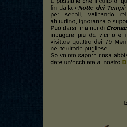
È possibile che il culto di q
fin dalla «
Notte dei Tempi
per secoli, valicando re
abitudine, ignoranza e supe
Può darsi, ma noi di
Cronac
indagare più da vicino e 
visitare quattro dei 79 Me
nel territorio pugliese.
Se volete sapere cosa abbi
date un’occhiata al nostro
D