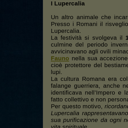
I Lupercalia
Un altro animale che incar
Presso i Romani il risvegli
Lupercalia.
La festività si svolgeva il
culmine del periodo inverna
avvicinavano agli ovili mina
Fauno
nella sua accezion
cioè protettore del bestiam
lupi.
La cultura Romana era col
falange guerriera, anche ne
identificava nell’Impero e 
fatto collettivo e non person
Per questo motivo,
ricordan
Lupercalia rappresentavano
sua purificazione da ogni ne
vita spirituale
.