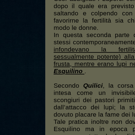
dopo il quale era previsto
saltando e colpendo con 
favorirne la fertilità sia 
modo le donne.
In questa seconda parte d
stessi contemporaneamente 
infondevano la fertili
sessualmente potente) alla
frusta, mentre erano lupi n
Esquilino
.
Secondo
Quilici
, la corsa
intesa come un invisibil
scongiuri dei pastori primit
dall’attacco dei lupi; la 
dovuto placare la fame dei lu
Tale pratica inoltre non do
Esquilino ma in epoca p