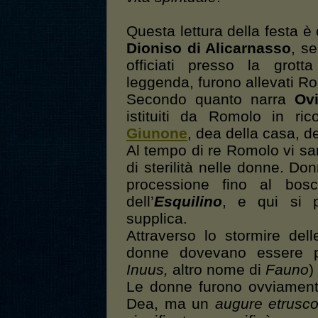
Questa lettura della festa è
Dioniso di Alicarnasso
, se
officiati presso la grot
leggenda, furono allevati 
Secondo quanto narra
Ov
istituiti da Romolo in ri
Giunone
, dea della casa, del
Al tempo di re Romolo vi sa
di sterilità nelle donne. Do
processione fino al bos
dell’
Esquilino
, e qui si p
supplica.
Attraverso lo stormire del
donne dovevano essere p
Inuus,
altro nome di
Fauno
)
Le donne furono ovviamente
Dea, ma un
augure etrusc