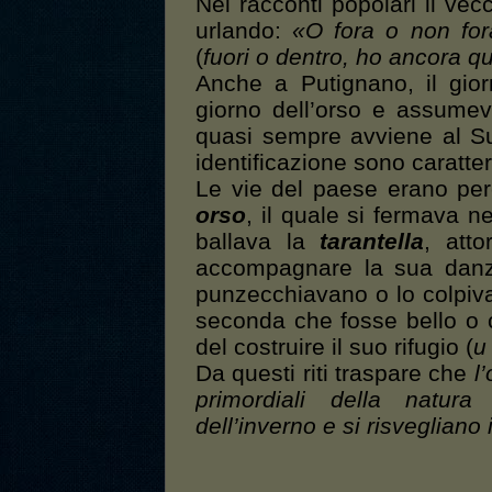
Nei racconti popolari il vec
urlando:
«O fora o non fora
(
fuori o dentro, ho ancora qu
Anche a Putignano, il gio
giorno dell’orso e assume
quasi sempre avviene al S
identificazione sono caratteri
Le vie del paese erano pe
orso
, il quale si fermava n
ballava la
tarantella
, att
accompagnare la sua danz
punzecchiavano o lo colpiva
seconda che fosse bello o ca
del costruire il suo rifugio (
u
Da questi riti traspare che
l
primordiali della natura
dell’inverno e si risvegliano