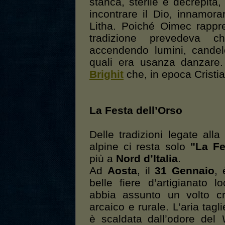
stanca, sterile e decrepita
incontrare il Dio, innamora
Litha. Poiché Oimec rappre
tradizione prevedeva c
accendendo lumini, candele
quali era usanza danzare.
Brighit
che, in epoca Crist
La Festa dell’Orso
Delle tradizioni legate all
alpine ci resta solo
"La Fe
più a
Nord d’Italia
.
Ad
Aosta
, il
31 Gennaio
, 
belle fiere d’artigianato l
abbia assunto un volto cr
arcaico e rurale. L’aria tagl
è scaldata dall’odore del