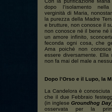
Con la purificazione Maria
dopo l’isolamento nel
verginità di Maria, nonosta
la purezza della Madre Ter
e brutture, non conosce il sup
non conosce né il bene né i
un amore infinito, sconcert
feconda ogni cosa, che ge
Ama poiché non conosce 
essere diversamente. Ella
non fa mai del male a nessu
Dopo l’Orso e il Lupo, la 
La Candelora è conosciuta a
che il due Febbraio festeg
(in inglese
Groundhog Day
osservata per la pr