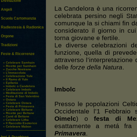
Divinazione
La Candelora è una ricorren
Angeli
celebrata persino negli Sta
Scuola Cartomanzia
comunque la si chiami fin da
Radiestesia & Radionica
considerato il giorno in cui
Orgone
torna giovane e fertile.
Le diverse celebrazioni d
Tradizioni
funzione, quella di prevede
Feste & Ricorrenze
attraverso l’interpretazione
» Celebrare Samhain
delle
forze della Natura
.
» Ricette per Samhain
» Zucche Nostrane
» L’Immacolata
» Celebrazione Yule
» Il Ramo di Yule
» Epifania
» Imbolc o Candelora
Imbolc
» Celebrare Imbolc
» Meditazione di Imbolc
» Festa di San Valentino
» Ostara
Presso le popolazioni Celti
» Celebrare Ostara
» Festa di Primavera
Occidentale l’1 Febbraio 
» Celebrare Beltane
» Ricette per Beltane
» Canti di Beltane
Oimelc
) o
festa di Me
» Celebrare Litha
» Il Raccolto Esoterico
esattamente a metá fra
» Celebrare Mabon
Primavera
.