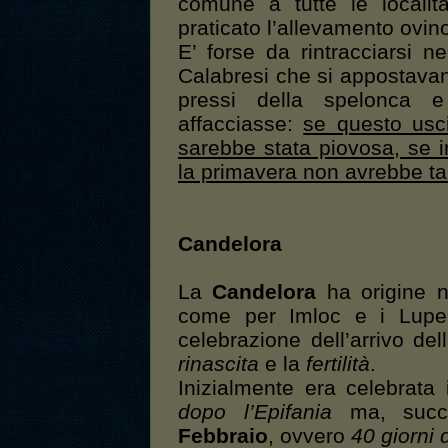
comune a tutte le localit
praticato l’allevamento ovin
E’ forse da rintracciarsi n
Calabresi che si appostavan
pressi della spelonca 
affacciasse:
se questo usci
sarebbe stata piovosa, se in
la primavera non avrebbe tar
Candelora
La
Candelora
ha origine n
come per Imloc e i Luper
celebrazione dell’arrivo de
rinascita
e la
fertilità
.
Inizialmente era celebrata 
dopo l’Epifania
ma, succe
Febbraio
, ovvero
40 giorni 