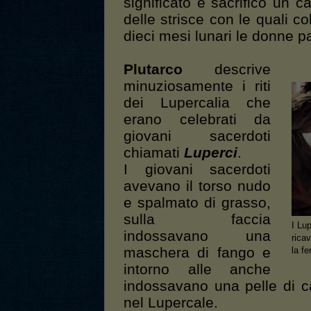
significato e sacrificò un c
delle strisce con le quali c
dieci mesi lunari le donne pa
Plutarco
descrive
minuziosamente i riti
dei Lupercalia che
erano celebrati da
giovani sacerdoti
chiamati
Luperci
.
I giovani sacerdoti
avevano il torso nudo
e spalmato di grasso,
sulla faccia
I Lu
indossavano una
ricav
maschera di fango e
la fer
intorno alle anche
indossavano una pelle di ca
nel Lupercale.