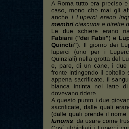
A Roma tutto era preciso e 
caso, meno che mai gli aff
anche
i Luperci erano inq
membri
ciascuna e dirette 
Le due schiere erano ri
Fabiani
(
"dei Fabii"
) e
Lup
Quinctii"
). Il giorno dei Lu
luperci (uno per i Luper
Quinziali) nella grotta del Lu
e, pare, di un cane, i due
fronte intingendo il coltello
appena sacrificate. Il san
bianca intinta nel latte d
dovevano ridere.
A questo punto i due giovan
sacrificate, dalle quali eran
(dalle quali prende il nome
Iunonis
, da usare come frus
Cosí abbigliati i Luperci