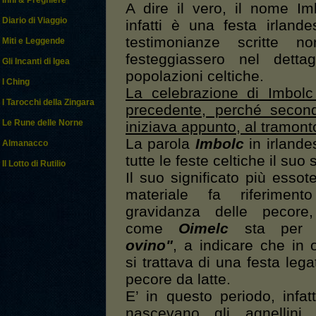
Inni & Preghiere
A dire il vero, il nome Imb
Diario di Viaggio
infatti è una festa irlan
testimonianze scritte
Miti e Leggende
festeggiassero nel dettag
Gli Incanti di Igea
popolazioni celtiche.
I Ching
La celebrazione di Imbolc
I Tarocchi della Zingara
precedente, perché secondo
Le Rune delle Norne
iniziava appunto, al tramont
La parola
Imbolc
in irlande
Almanacco
tutte le feste celtiche il suo s
Il Lotto di Rutilio
Il suo significato più essot
materiale fa riferiment
gravidanza delle pecore
come
Oimelc
sta pe
ovino"
, a indicare che in o
si trattava di una festa lega
pecore da latte.
E’ in questo periodo, infatt
nascevano gli agnellini