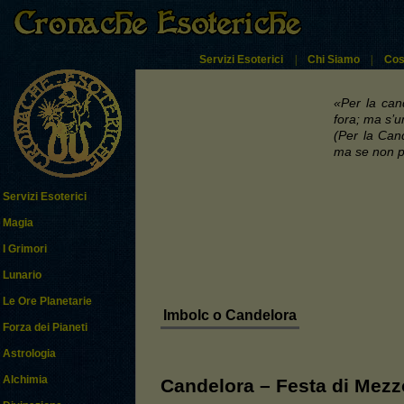
Servizi Esoterici
|
Chi Siamo
|
Cos
«Per la can
fora; ma s’u
(Per la Cand
ma se non p
Servizi Esoterici
Magia
I Grimori
Lunario
Le Ore Planetarie
Imbolc o Candelora
Forza dei Pianeti
Astrologia
Alchimia
Candelora – Festa di Mezz