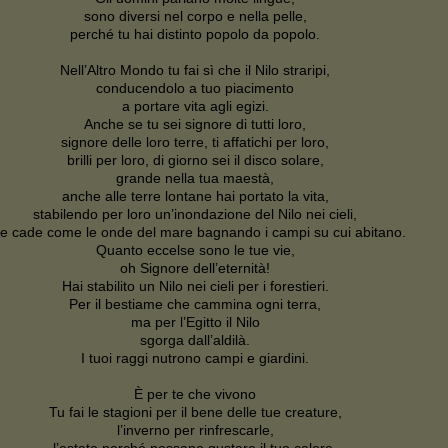
sono diversi nel corpo e nella pelle,
perché tu hai distinto popolo da popolo.
Nell’Altro Mondo tu fai sì che il Nilo straripi,
conducendolo a tuo piacimento
a portare vita agli egizi.
Anche se tu sei signore di tutti loro,
signore delle loro terre, ti affatichi per loro,
brilli per loro, di giorno sei il disco solare,
grande nella tua maestà,
anche alle terre lontane hai portato la vita,
stabilendo per loro un’inondazione del Nilo nei cieli,
e cade come le onde del mare bagnando i campi su cui abitano.
Quanto eccelse sono le tue vie,
oh Signore dell’eternità!
Hai stabilito un Nilo nei cieli per i forestieri.
Per il bestiame che cammina ogni terra,
ma per l’Egitto il Nilo
sgorga dall’aldilà.
I tuoi raggi nutrono campi e giardini.
È per te che vivono
Tu fai le stagioni per il bene delle tue creature,
l’inverno per rinfrescarle,