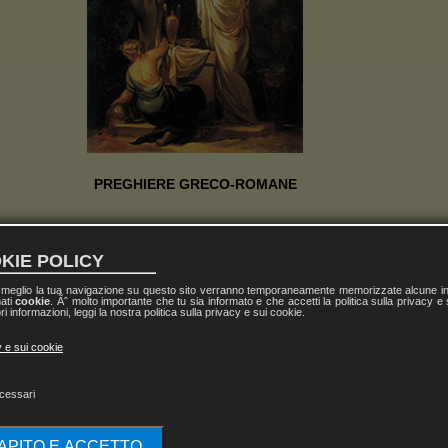
PREGHIERE GRECO-ROMANE
Inno ad Iside
KIE POLICY
Dea dalle molte facoltà,
l meglio la tua navigazione su questo sito verranno temporaneamente memorizzate alcune inf
onore del sesso femminile.
nati
cookie
. Ãˆ molto importante che tu sia informato e che accetti la politica sulla privacy e
[...] Amabile, che fa regnare la dolcezza nelle assemblee,
ri informazioni, leggi la nostra politica sulla privacy e sui cookie.
[...] nemica dell’odio [...],
[...] Tu regni nel Sublime e nell’Infinito.
y e sui cookie
Tu trionfi facilmente sui despoti con i tuoi consigli leali.
[...] Sei tu che, da sola, hai ritrovato tuo fratello (Osiri), che hai
cessari
en governato la barca, e gli hai dato una sepoltura degna di lui.
.] Tu vuoi che le donne (in età di procreare) si uniscano agli uomini.
[...] Sei tu la Signora della Terra [...]
CAPITO E ACCETTO