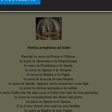
Tu hai reso il potere delle donne uguale a quello degli uomini!
 dal Papiro di Ossirinco n.1380, 1. 214-216, risalente al II secolo a.C.
Antica preghiera ad Iside
Perché Io sono la Prima e l’Ultima.
Io sono la Venerata e la Disprezzata.
Io sono la Prostituta e la Santa.
Io sono la Sposa e la Vergine.
Io sono la Madre e la Figlia.
Io sono le braccia di mia Madre.
Io sono la Sterile, eppure sono numerosi i miei figli.
Io sono la donna sposata e la nubile.
Io sono Colei che dà alla Luce e Colei che non ha mai partorito.
Io sono la consolazione dei dolori del parto.
Io sono la Sposa e lo Sposo.
E fu il mio Uomo che nutrì la mia fertilità.
Io sono la Madre di mio Padre.