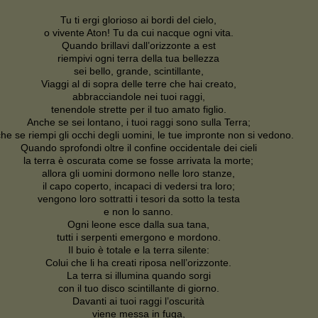
Tu ti ergi glorioso ai bordi del cielo,
o vivente Aton! Tu da cui nacque ogni vita.
Quando brillavi dall’orizzonte a est
riempivi ogni terra della tua bellezza
sei bello, grande, scintillante,
Viaggi al di sopra delle terre che hai creato,
abbracciandole nei tuoi raggi,
tenendole strette per il tuo amato figlio.
Anche se sei lontano, i tuoi raggi sono sulla Terra;
he se riempi gli occhi degli uomini, le tue impronte non si vedono.
Quando sprofondi oltre il confine occidentale dei cieli
la terra è oscurata come se fosse arrivata la morte;
allora gli uomini dormono nelle loro stanze,
il capo coperto, incapaci di vedersi tra loro;
vengono loro sottratti i tesori da sotto la testa
e non lo sanno.
Ogni leone esce dalla sua tana,
tutti i serpenti emergono e mordono.
Il buio è totale e la terra silente:
Colui che li ha creati riposa nell’orizzonte.
La terra si illumina quando sorgi
con il tuo disco scintillante di giorno.
Davanti ai tuoi raggi l’oscurità
viene messa in fuga,