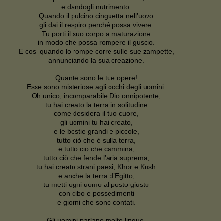
e dandogli nutrimento.
Quando il pulcino cinguetta nell’uovo
gli dai il respiro perché possa vivere.
Tu porti il suo corpo a maturazione
in modo che possa rompere il guscio.
E così quando lo rompe corre sulle sue zampette,
annunciando la sua creazione.
Quante sono le tue opere!
Esse sono misteriose agli occhi degli uomini.
Oh unico, incomparabile Dio onnipotente,
tu hai creato la terra in solitudine
come desidera il tuo cuore,
gli uomini tu hai creato,
e le bestie grandi e piccole,
tutto ciò che è sulla terra,
e tutto ciò che cammina,
tutto ciò che fende l’aria suprema,
tu hai creato strani paesi, Khor e Kush
e anche la terra d’Egitto,
tu metti ogni uomo al posto giusto
con cibo e possedimenti
e giorni che sono contati.
Gli uomini parlano molte lingue,