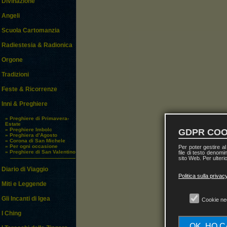
Divinazione
Angeli
Scuola Cartomanzia
Radiestesia & Radionica
Orgone
Tradizioni
Feste & Ricorrenze
Inni & Preghiere
» Preghiere di Primavera-
Estate
» Preghiere Imbolc
GDPR COO
» Preghiera d’Agosto
» Corona di San Michele
» Per ogni occasione
Per poter gestire a
» Preghiere di San Valentino
file di testo denomi
sito Web. Per ulterio
Diario di Viaggio
Politica sulla privac
Miti e Leggende
Gli Incanti di Igea
Cookie ne
b
[..
I Ching
OK, HO 