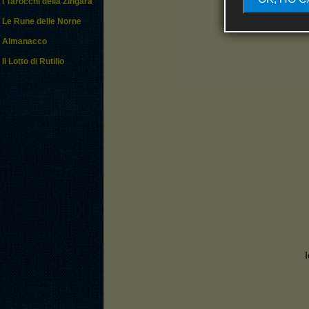
I Tarocchi della Zingara
Le Rune delle Norne
Tratto
Almanacco
Il Lotto di Rutilio