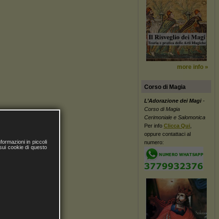
more info »
Corso di Magia
L’Adorazione dei Magi
-
Corso di Magia
Cerimoniale e Salomonica
Per info
Clicca Qui
,
oppure contattaci al
ormazioni in piccoli
numero:
 sui cookie di questo