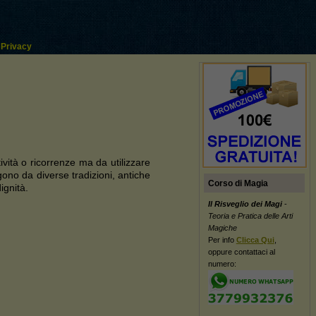
Privacy
ività o ricorrenze ma da utilizzare
gono da diverse tradizioni, antiche
Corso di Magia
ignità.
Il Risveglio dei Magi
-
Teoria e Pratica delle Arti
Magiche
Per info
Clicca Qui
,
oppure contattaci al
numero: