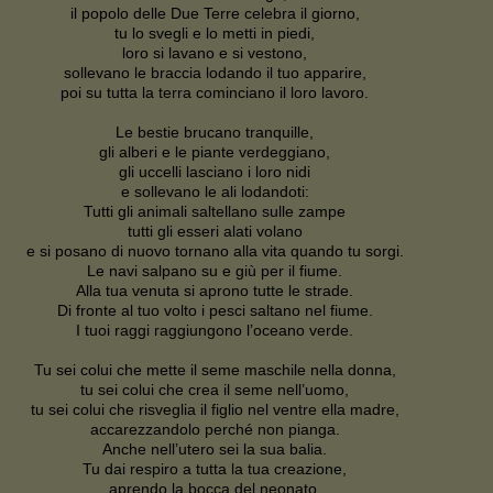
il popolo delle Due Terre celebra il giorno,
tu lo svegli e lo metti in piedi,
loro si lavano e si vestono,
sollevano le braccia lodando il tuo apparire,
poi su tutta la terra cominciano il loro lavoro.
Le bestie brucano tranquille,
gli alberi e le piante verdeggiano,
gli uccelli lasciano i loro nidi
e sollevano le ali lodandoti:
Tutti gli animali saltellano sulle zampe
tutti gli esseri alati volano
e si posano di nuovo tornano alla vita quando tu sorgi.
Le navi salpano su e giù per il fiume.
Alla tua venuta si aprono tutte le strade.
Di fronte al tuo volto i pesci saltano nel fiume.
I tuoi raggi raggiungono l’oceano verde.
Tu sei colui che mette il seme maschile nella donna,
tu sei colui che crea il seme nell’uomo,
tu sei colui che risveglia il figlio nel ventre ella madre,
accarezzandolo perché non pianga.
Anche nell’utero sei la sua balia.
Tu dai respiro a tutta la tua creazione,
aprendo la bocca del neonato,