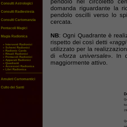
pendolo nel circoletto ce
Consulti Astrologici
domanda riguardante la ric
Consulti Radiestesia
pendolo oscilli verso lo sp
Consulti Cartomanzia
cercata.
Pentacoli Magici
NB
: Ogni Quadrante è realiz
Magia Radionica
rispetto dei così detti «
raggi
» Interventi Radionici
utilizzato per la realizzazi
» Schemi Radionici
» Radionic Cards
» Rituali Radionici
di «
forza universale
». In 
» Pentacoli Radionici
» Apparati Radionici
maggiormente attivo.
» Quadranti
» Accessori Radionica
» Libri Radionica
Amuleti Cartomantici
Culto dei Santi
D
Qu
f
29
Qu
pe