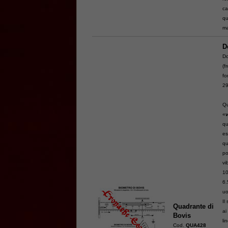
ca
qu
ma
D
Do
(f
f
29
Qu
«
qu
es
qu
po
vi
10
6.
uo
Il
Quadrante di
ai
Bovis
li
Cod.
QUA428