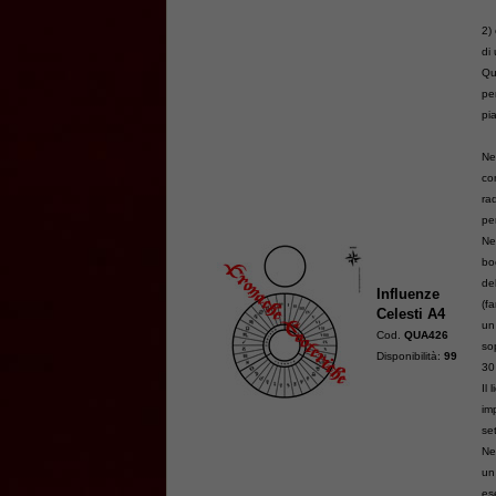
2)
di 
Qu
pe
pi
Ne
co
ra
pe
Ne
bo
de
Influenze
(f
Celesti A4
un
Cod.
QUA426
so
Disponibilità:
99
30
Il 
im
se
Ne
un
es