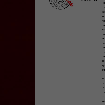
Disponibilità:
99
30
Il 
im
se
Ne
un
es
ba
in
scr
de
In
qu
co
spe
qu
N
gi
cos
Ino
re
ca