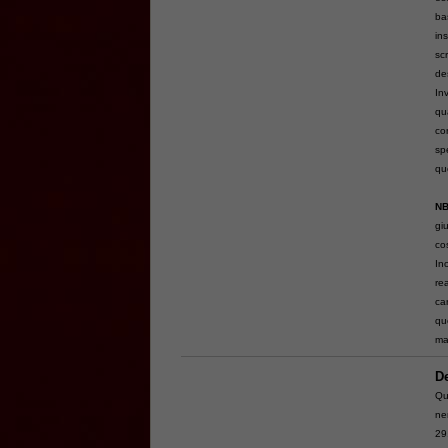
ba
in
scr
de
In
qu
co
spe
qu
N
gi
cos
Ino
re
ca
qu
ma
De
Qu
ne
29