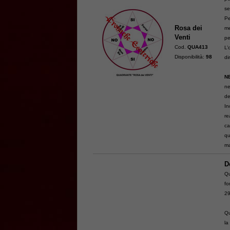
se
Pe
Rosa dei
me
Venti
pe
Cod.
QUA413
L’
Disponibilità:
98
di
N
ne
de
In
re
ca
qu
ma
D
Qu
f
29
Qu
la