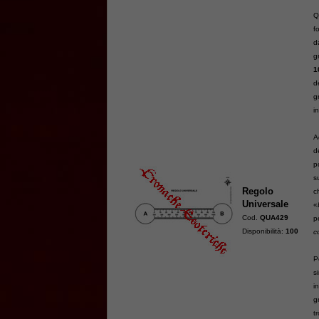
Q
f
d
g
1
d
g
i
A
d
p
s
Regolo
c
Universale
«
Cod.
QUA429
p
Disponibilità:
100
c
P
s
i
g
t