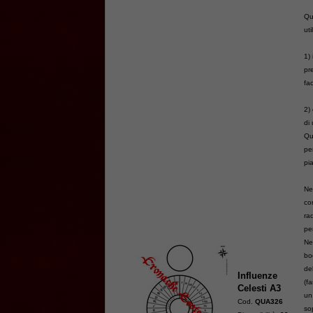
Qu
uti
1)
pr
fac
2)
di 
Qu
pe
pi
Ne
co
ra
pe
Ne
bo
de
Influenze
(f
Celesti A3
un
Cod.
QUA326
so