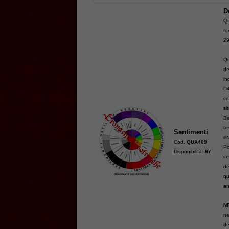
D
Qu
f
29
Qu
de
in
Di
co
si
Ba
te
Sentimenti
es
Cod.
QUA409
Po
Disponibilità:
97
ce
de
qu
an
N
ne
de