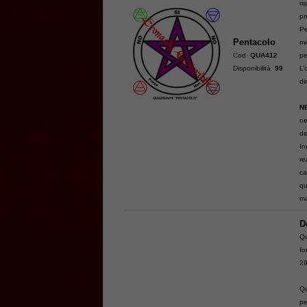
ri
pr
Pe
Pentacolo
me
Cod.
QUA412
pe
Disponibilità:
99
L’
di
N
ne
de
In
re
ca
qu
ma
D
Qu
f
29
Qu
pe