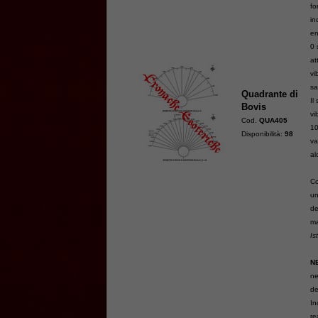
fo
in
en
0 
at
vi
sa
Quadrante di
Il
Bovis
vi
Cod.
QUA405
10
Disponibilità:
98
va
al
Co
un
de
ma
Is
N
ne
de
In
re