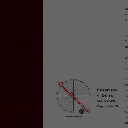
Qu
si
in
E’
qu
ut
fi
sp
po
ci
po
es
L’
se
Psicometro
ba
di Belizal
(f
Cod.
QUA406
ec
Disponibilità:
99
de
A 
pe
ch