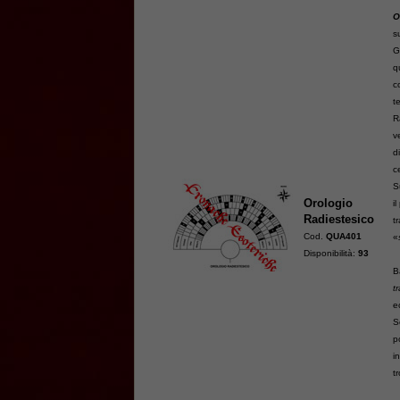
O
s
G
q
c
t
R
v
d
c
S
Orologio
i
Radiestesico
t
Cod.
QUA401
«
Disponibilità:
93
B
t
e
S
p
i
t