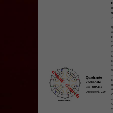
D
Q
f
2
Q
i
d
S
L
p
p
a
S
O
o
Quadrante
a
Zodiacale
s
Cod.
QUA416
O
Disponibilità:
100
V
Z
«
m