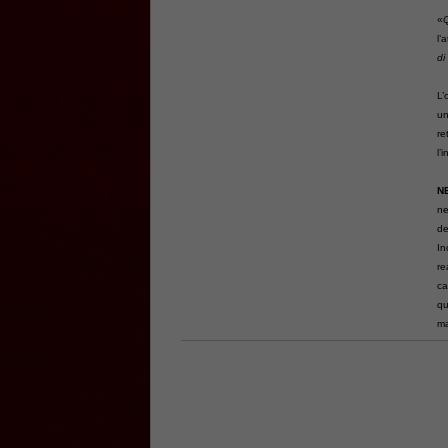
«
Q
l’
di
L’
un
re
l’
N
ne
de
In
re
ca
qu
ma