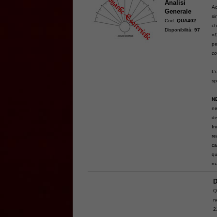
Analisi
Ad
Generale
si
Cod.
QUA402
ch
Disponibilità:
97
«
p
co
L’
sp
N
ne
de
In
re
ca
qu
ma
D
Q
n
2