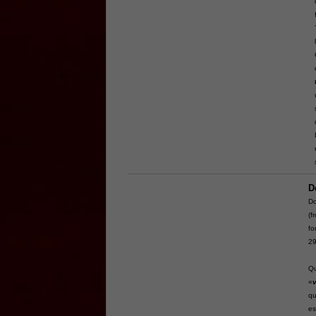
D
Do
(f
f
29
Qu
«
qu
es