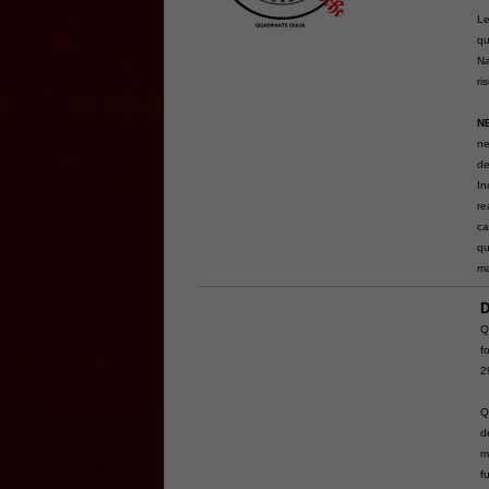
Le
qu
Na
ri
N
ne
de
In
re
ca
qu
ma
D
Q
f
2
Q
d
m
f