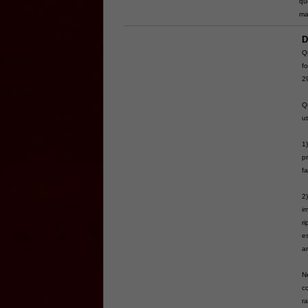
qu
ma
D
Q
f
2
Q
ut
1
p
fa
2
im
ri
e
a
N
c
ra