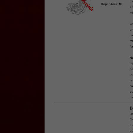
La
Disponibilità:
99
li
mi
Co
un
de
ma
Is
N
ne
de
In
re
ca
qu
ma
D
Do
(f
fo
29