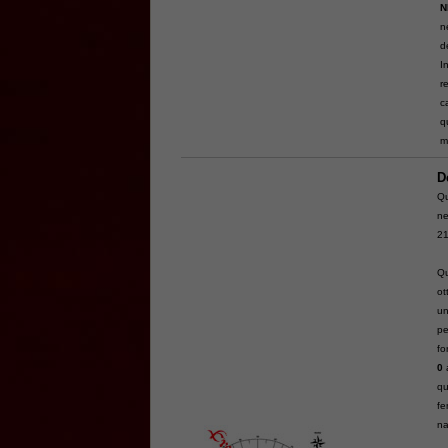
N
n
d
I
r
c
q
m
D
Qu
ne
21
Qu
ot
un
pe
fo
0
qu
fe
na