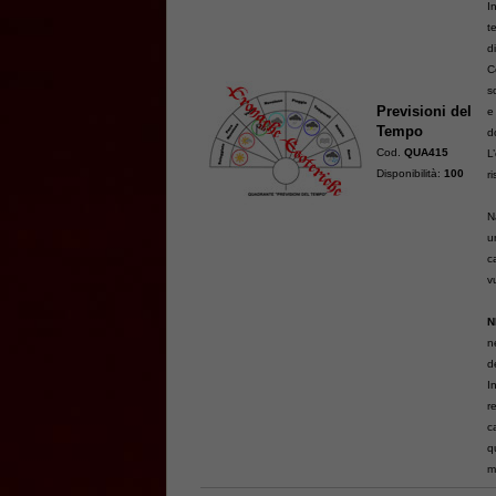
I
t
d
C
s
Previsioni del
e
Tempo
d
Cod.
QUA415
L
Disponibilità:
100
r
N
u
c
v
N
n
d
I
r
c
q
m