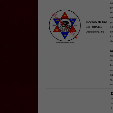
ri
pr
Pe
me
Occhio di Dio
pe
Cod.
QUA411
es
Disponibilità:
99
si
L’
di
N
ne
de
In
re
ca
qu
ma
D
Q
n
2