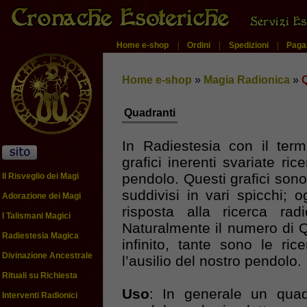
Home e-shop
|
Ordini
|
Spedizioni
|
Paga
Home e-shop
»
Magia Radionica
»
Quadranti
In Radiestesia con il ter
grafici inerenti svariate ric
pendolo. Questi grafici son
Il Risveglio dei Magi
suddivisi in vari spicchi; 
Adorazione dei Magi
risposta alla ricerca rad
I Talismani Magici
Naturalmente il numero di 
Radiestesia Magica
infinito, tante sono le r
Divinazione Ancestrale
l’ausilio del nostro pendolo.
Rituali su Richiesta
Uso
: In generale un qua
Interventi Radionici