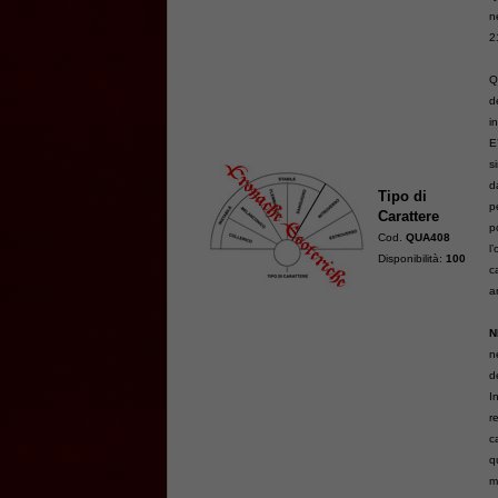
n
2
Q
d
i
E
s
d
Tipo di
p
Carattere
p
Cod.
QUA408
l
Disponibilità:
100
c
a
N
n
d
I
r
c
q
m