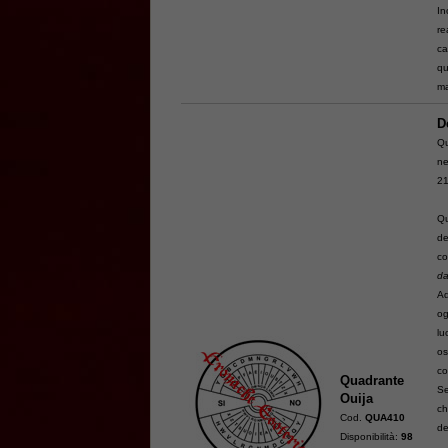
In
re
ca
qu
ma
D
Qu
ne
21
Qu
de
co
da
Ad
og
lu
os
co
Quadrante
Se
Ouija
ch
Cod.
QUA410
de
Disponibilità:
98