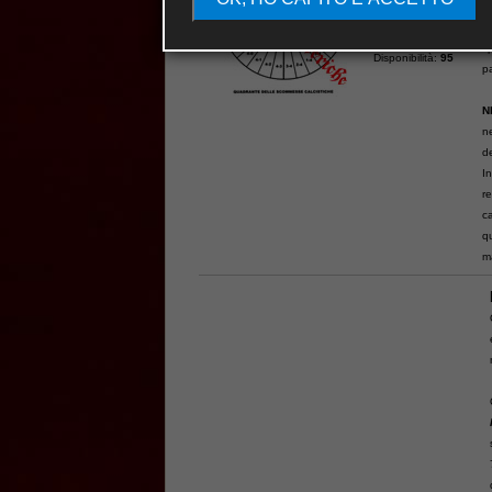
Scommesse
L
Cod.
QUA418
sp
Disponibilità:
95
p
N
ne
de
In
r
ca
q
m