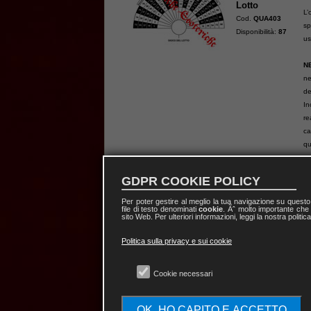
Lotto
L’
Cod.
QUA403
sp
Disponibilità:
87
us
N
ne
de
In
re
ca
qu
ma
GDPR COOKIE POLICY
D
Q
Per poter gestire al meglio la tua navigazione su quest
file di testo denominati
cookie
. Ãˆ molto importante che 
n
sito Web. Per ulteriori informazioni, leggi la nostra politic
2
Politica sulla privacy e sui cookie
Q
pr
Cookie necessari
fo
(
in
Calcio
OK, HO CAPITO E ACCETTO