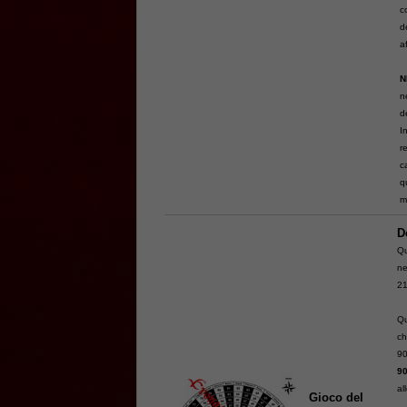
c
d
a
N
n
d
I
r
c
q
m
D
Qu
ne
21
Qu
ch
90
9
al
Gioco del