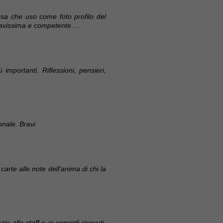
essa che uso come foto profilo del
avissima e competente ....
mportanti. Riflessioni, pensieri,
onale. Bravi
carte alle note dell'anima di chi la
ie allo staff e ai consigli ricevuti,