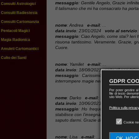
messaggio
: Gentile Angelo, Grazie infini
Consulti Astrologici
Il talismano che mi ha consacrato ha portat
Consulti Radiestesia
Consulti Cartomanzia
nome
: Andrea
e-mail
: ...
data invio
: 23/01/2024
voto al servizio
:
Pentacoli Magici
messaggio
: Ciao Angelo, come stai? Ieri h
Magia Radionica
risuona tantissimo. Veramente. Grazie, gr
Cuore.
Amuleti Cartomantici
Culto dei Santi
nome
: Yamilet
e-mail
: ...
data invio
: 18/08/2023
voto al servizio
:
messaggio
: Carissimo Maestro e Amico!
GDPR COO
interrompere magie nere e sono felicissima
Per poter gestire a
file di testo denomi
sito Web. Per ulterio
nome
: Darko
e-mail
: ...
data invio
: 10/06/2023
voto al servizio
:
Politica sulla privac
messaggio
: Ho frequentato sia il corso
stabilisce con l'insegnante è davvero specia
saputo darmi. Grazie di Cuore.
Cookie ne
nome
: Lisa
e-mail
: ...
OK, HO 