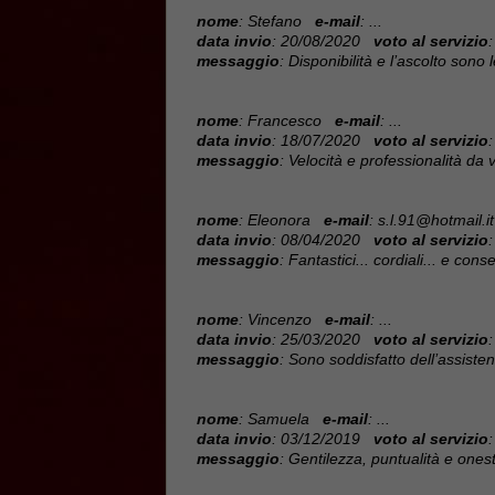
nome
: Stefano
e-mail
: ...
data invio
: 20/08/2020
voto al servizio
:
messaggio
: Disponibilità e l’ascolto sono
nome
: Francesco
e-mail
: ...
data invio
: 18/07/2020
voto al servizio
:
messaggio
: Velocità e professionalità da
nome
: Eleonora
e-mail
: s.l.91@hotmail.it
data invio
: 08/04/2020
voto al servizio
:
messaggio
: Fantastici... cordiali... e co
nome
: Vincenzo
e-mail
: ...
data invio
: 25/03/2020
voto al servizio
:
messaggio
: Sono soddisfatto dell’assistenz
nome
: Samuela
e-mail
: ...
data invio
: 03/12/2019
voto al servizio
:
messaggio
: Gentilezza, puntualità e ones