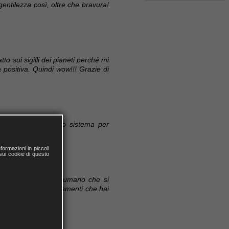
gentilezza così, oltre che bravura!
to sui sigilli dei pianeti perché mi
positiva. Quindi wow!!! Grazie di
tuto ora fare un mio sistema per
ormazioni in piccoli
 sui cookie di questo
lezioni, il rapporto umano che si
'amicizia e gli insegnamenti che hai