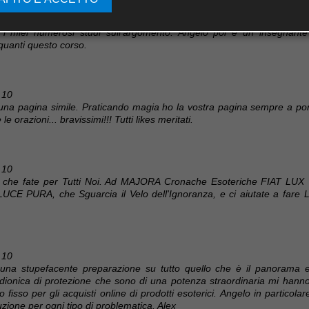
 10
agi" è stata un esperienza unica per me. Finalmente sono riuscita a tro
i miei numerosi studi sull'argomento. Angelo poi è un insegnante 
quanti questo corso.
 10
 una pagina simile. Praticando magia ho la vostra pagina sempre a por
e orazioni... bravissimi!!! Tutti likes meritati.
 10
llo che fate per Tutti Noi. Ad MAJORA Cronache Esoteriche FIAT LUX 
LUCE PURA, che Sguarcia il Velo dell'Ignoranza, e ci aiutate a fare L
 10
 e una stupefacente preparazione su tutto quello che è il panorama 
adionica di protezione che sono di una potenza straordinaria mi hanno 
to fisso per gli acquisti online di prodotti esoterici. Angelo in partic
ione per ogni tipo di problematica. Alex