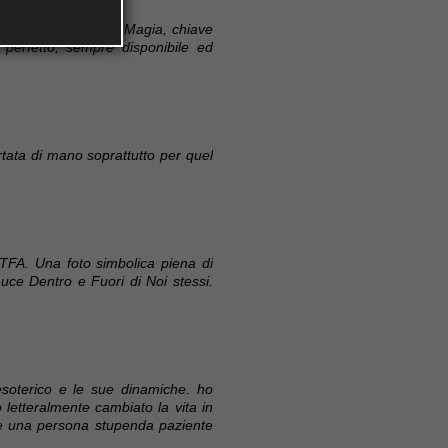
vare la Chiave della Magia, chiave
perfetto, sempre disponibile ed
tata di mano soprattutto per quel
TFA. Una foto simbolica piena di
uce Dentro e Fuori di Noi stessi.
esoterico e le sue dinamiche. ho
letteralmente cambiato la vita in
olare una persona stupenda paziente