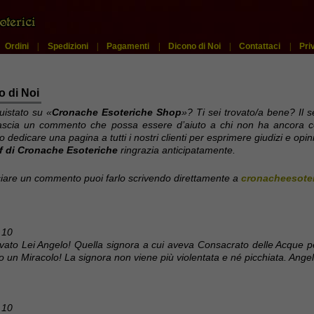
|
Ordini
|
Spedizioni
|
Pagamenti
|
Dicono di Noi
|
Contattaci
|
Pri
o di Noi
uistato su «
Cronache Esoteriche Shop
»? Ti sei trovato/a bene? Il s
lascia un commento che possa essere d’aiuto a chi non ha ancora 
 dedicare una pagina a tutti i nostri clienti per esprimere giudizi e opini
f di Cronache Esoteriche
ringrazia anticipatamente.
ciare un commento puoi farlo scrivendo direttamente a
cronacheesoter
 10
vato Lei Angelo! Quella signora a cui aveva Consacrato delle Acque pe
o un Miracolo! La signora non viene più violentata e né picchiata. Angel
 10