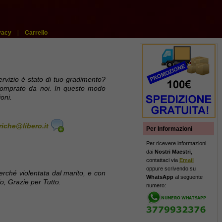
vacy
|
Carrello
ervizio è stato di tuo gradimento?
comprato da noi. In questo modo
oni.
iche@libero.it
Per Informazioni
Per ricevere informazioni
dai
Nostri Maestri
,
contattaci via
Email
oppure scrivendo su
rché violentata dal marito, e con
WhatsApp
al seguente
o, Grazie per Tutto.
numero: