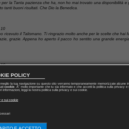
te per la Tanta pazienza che ha, non ho mai trovato una disponibilità e 
o tanti buoni risultati. Che Dio la Benedica.
 10
o ricevuto il Talismano. Ti ringrazio molto anche per le scelte che hai fat
azie, grazie. Appena ho aperto il pacco ho sentito una grande energia 
 10
! Grazie per tanto Angelo, mi hai insegnato tantissimo e io ho po
KIE POLICY
!!!!
l meglio la tua navigazione su questo sito verranno temporaneamente memorizzate alcune inf
nati
cookie
. Ãˆ molto importante che tu sia informato e che accetti la politica sulla privacy e
ri informazioni, leggi la nostra politica sulla privacy e sui cookie.
 10
y e sui cookie
 "Il Risveglio dei Magi", sia "L'Adorazione dei Magi". Mi mancano le 
le. Spero di frequentare altri futuri corsi. Grazie infinite Angelo, per l
cessari
CAPITO E ACCETTO