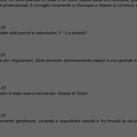
 professionali, li consiglio vivamente a chiunque e intanto io continuo a
 10
siete stati precisi e velocissimi..!! :-) a presto!!
 10
le per ringraziarvi. Siete persone estremamente capaci e con grande 
 10
ino è stato avervi incontrato. Grazie di Tutto!
 10
omento gentilezza, umanità e soprattutto onestà e ho trovato la via p