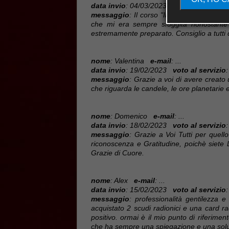
data invio
: 04/03/2023
voto al servizio
:
messaggio
: Il corso "Il Risveglio dei M
che mi era sempre sfuggita nonostante 
estremamente preparato. Consiglio a tutti 
nome
: Valentina
e-mail
: ...
data invio
: 19/02/2023
voto al servizio
:
messaggio
: Grazie a voi di avere creato
che riguarda le candele, le ore planetarie e l
nome
: Domenico
e-mail
: ...
data invio
: 18/02/2023
voto al servizio
:
messaggio
: Grazie a Voi Tutti per que
riconoscenza e Gratitudine, poichè siete 
Grazie di Cuore.
nome
: Alex
e-mail
: ...
data invio
: 15/02/2023
voto al servizio
:
messaggio
: professionalità gentilezza
acquistato 2 scudi radionici e una card r
positivo. ormai è il mio punto di riferimen
che ha sempre una spiegazione e una soluz