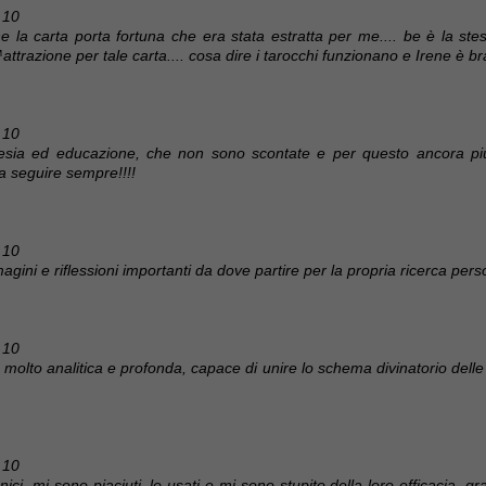
 10
rene la carta porta fortuna che era stata estratta per me.... be è la st
razione per tale carta.... cosa dire i tarocchi funzionano e Irene è br
 10
rtesia ed educazione, che non sono scontate e per questo ancora più i
a seguire sempre!!!!
 10
magini e riflessioni importanti da dove partire per la propria ricerca pers
 10
 molto analitica e profonda, capace di unire lo schema divinatorio delle 
 10
ci, mi sono piaciuti, lo usati e mi sono stupito della loro efficacia, graz