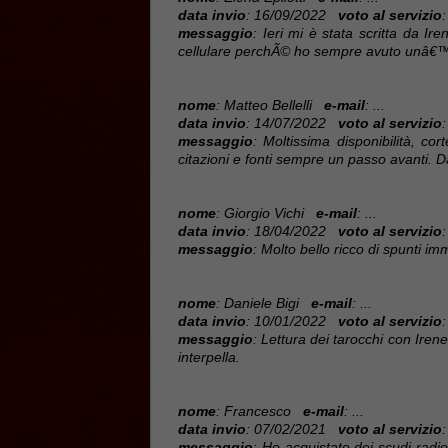
data invio
: 16/09/2022
voto al servizio
:
messaggio
: Ieri mi è stata scritta da I
cellulare perchÃ© ho sempre avuto unâ€™att
nome
: Matteo Bellelli
e-mail
: ...
data invio
: 14/07/2022
voto al servizio
:
messaggio
: Moltissima disponibilità, co
citazioni e fonti sempre un passo avanti. D
nome
: Giorgio Vichi
e-mail
: ...
data invio
: 18/04/2022
voto al servizio
:
messaggio
: Molto bello ricco di spunti im
nome
: Daniele Bigi
e-mail
: ...
data invio
: 10/01/2022
voto al servizio
:
messaggio
: Lettura dei tarocchi con Irene
interpella.
nome
: Francesco
e-mail
: ...
data invio
: 07/02/2021
voto al servizio
:
messaggio
: Ho acquistato dei scudi radioni