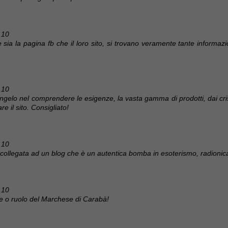
 10
 sia la pagina fb che il loro sito, si trovano veramente tante informazioni
 10
 Angelo nel comprendere le esigenze, la vasta gamma di prodotti, dai crist
e il sito. Consigliato!
 10
 collegata ad un blog che è un autentica bomba in esoterismo, radionic
 10
rte o ruolo del Marchese di Carabà!