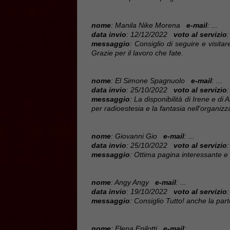
nome
: Manila Nike Morena
e-mail
: ...
data invio
: 12/12/2022
voto al servizio
:
messaggio
: Consiglio di seguire e visitare
Grazie per il lavoro che fate.
nome
: El Simone Spagnuolo
e-mail
: ...
data invio
: 25/10/2022
voto al servizio
:
messaggio
: La disponibilità di Irene e di
per radioestesia e la fantasia nell'organizzar
nome
: Giovanni Gio
e-mail
: ...
data invio
: 25/10/2022
voto al servizio
:
messaggio
: Ottima pagina interessante e
nome
: Angy Angy
e-mail
: ...
data invio
: 19/10/2022
voto al servizio
:
messaggio
: Consiglio Tutto! anche la pa
nome
: Elena Epilotti
e-mail
: ...