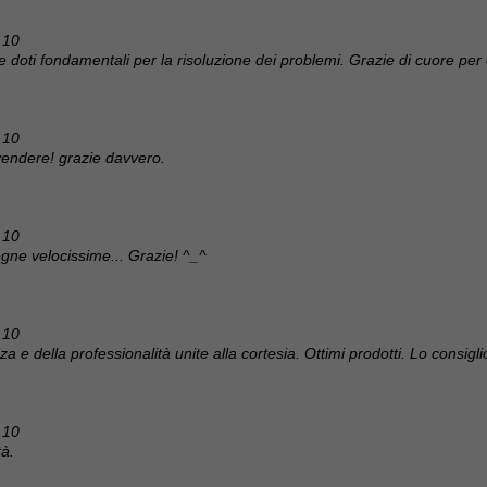
 10
 le doti fondamentali per la risoluzione dei problemi. Grazie di cuore per 
 10
 vendere! grazie davvero.
 10
nsegne velocissime... Grazie! ^_^
 10
a e della professionalità unite alla cortesia. Ottimi prodotti. Lo consiglio
 10
tà.