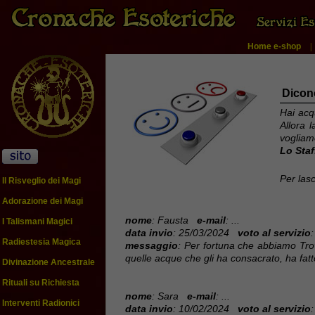
Home e-shop
Dicon
Hai acq
Allora 
vogliamo
Lo Staf
Per las
Il Risveglio dei Magi
Adorazione dei Magi
nome
: Fausta
e-mail
: ...
I Talismani Magici
data invio
: 25/03/2024
voto al servizio
:
Radiestesia Magica
messaggio
: Per fortuna che abbiamo Tro
quelle acque che gli ha consacrato, ha fatt
Divinazione Ancestrale
Rituali su Richiesta
nome
: Sara
e-mail
: ...
Interventi Radionici
data invio
: 10/02/2024
voto al servizio
: