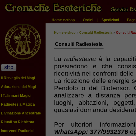
Home e-shop
|
Ordini
|
Spedizioni
|
Paga
Home e-shop
»
Consulti Radiestesia
»
Consulti Rad
Consulti Radiestesia
La
radiestesia
è la capacit
possiedono e che consiste
ricettività nei confronti delle
Il Risveglio dei Magi
La ricezione delle energie s
Pendolo o del Biotensor. 
Adorazione dei Magi
analizzare a distanza pers
I Talismani Magici
luoghi, abitazioni, ogget
Radiestesia Magica
quasiasi domanda desiderat
Divinazione Ancestrale
Rituali su Richiesta
Per ulteriori informazio
WhatsApp: 377/9932376
o
Interventi Radionici