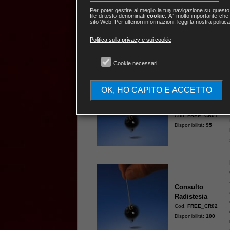
«
Trattato sulle Fatture e C
Per poter gestire al meglio la tua navigazione su quest
file di testo denominati
cookie
. Ãˆ molto importante che 
curatore.
sito Web. Per ulteriori informazioni, leggi la nostra politic
Politica sulla privacy e sui cookie
Cookie necessari
OK, HO CAPITO E ACCETTO
Consulto
Radistesia
Cod.
FREE_CR01
Disponibilità:
95
Consulto
Radistesia
Cod.
FREE_CR02
Disponibilità:
100