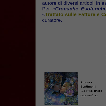
autore di diversi articoli in 
Per «
Cronache Esoteriche
«
Trattato sulle Fatture e C
curatore.
Amore -
Sentimenti
Cod.
FREE_RAD03
Disponibilità:
92