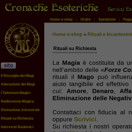
Home e-shop
|
Ordini
|
Spedizioni
|
Paga
Home e-shop
»
Rituali e Incantesim
Rituali su Richiesta
La
Magia
è costituita da u
nell’ambito delle «
Forze C
rituali il
Mago
può influenz
Il Risveglio dei Magi
aiuto tangibile ed effettivo
Adorazione dei Magi
cui:
Amore
,
Denaro
,
Affa
I Talismani Magici
Eliminazione delle Negativ
Radiestesia Magica
Divinazione Ancestrale
Contattaci con fiducia al
oppure
Scrivici
.
Rituali su Richiesta
Su richiesta i nostri operat
Interventi Radionici