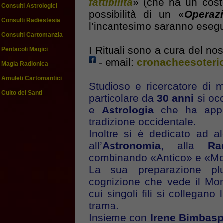
fattibilità
» (che ha un cos
Consulti Astrologici
possibilità di un «
Operaz
Consulti Radiestesia
l’incantesimo saranno esegu
Consulti Cartomanzia
I Rituali sono a cura del no
Pentacoli Magici
- email:
cronacheesoteric
Magia Radionica
Amuleti Cartomantici
Studioso e ricercatore di mo
Culto dei Santi
particolare da
30 anni
si oc
e
Astrologia
che ha approf
tradizione occidentale.
Inoltre si è dedicato ad a
all’
Astronomia
, alla
Ra
combinando «Antico» e «Mod
La sua preparazione pluri
cognizione che vede il Mo
cui singoli fili si collegano l
trama.
Insieme con
Irene Bimbasp