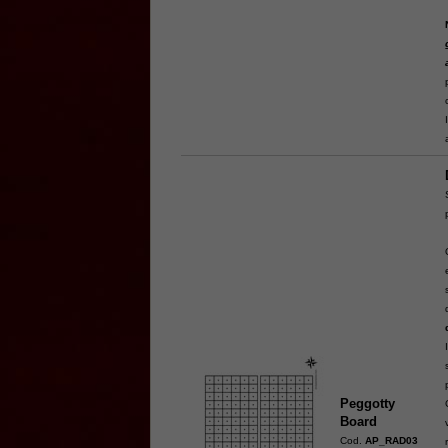
Peggotty
Board
Cod.
AP_RAD03