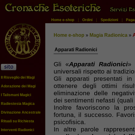
Home e-shop
|
Ordini
|
Spedizioni
|
Paga
Home e-shop
»
Magia Radionica
»
A
Apparati Radionici
Gli «
Apparati Radionici
» 
universali rispetto ai tradizi
Gli apparati presentati i
Il Risveglio dei Magi
ottenere degli ottimi risul
Adorazione dei Magi
eliminazione delle negativ
I Talismani Magici
dei sentimenti nefasti (quali
Radiestesia Magica
Inoltre favoriscono la pro
Divinazione Ancestrale
fortuna, il successo. Favor
psicofisica.
Rituali su Richiesta
In altre parole rappresen
Interventi Radionici