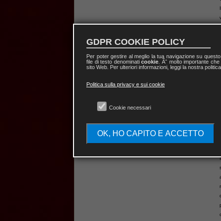
GDPR COOKIE POLICY
Per poter gestire al meglio la tua navigazione su quest
file di testo denominati
cookie
. Ãˆ molto importante che 
sito Web. Per ulteriori informazioni, leggi la nostra politic
Politica sulla privacy e sui cookie
Macchina
Cookie necessari
Radionica
Cod.
AP_RAD02
Disponibilità:
5
OK, HO CAPITO E ACCETTO