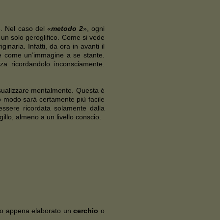
. Nel caso del «
metodo 2
», ogni
n un solo geroglifico. Come si vede
naria. Infatti, da ora in avanti il
te come un’immagine a se stante.
nza ricordandolo inconsciamente.
 visualizzare mentalmente. Questa è
o modo sarà certamente più facile
essere ricordata solamente dalla
llo, almeno a un livello conscio.
ico appena elaborato un
cerchio
o