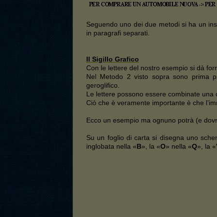
Seguendo uno dei due metodi si ha un insie
in paragrafi separati.
Il Sigillo Grafico
Con le lettere del nostro esempio si dà f
Nel Metodo 2 visto sopra sono prima p
geroglifico.
Le lettere possono essere combinate una co
Ciò che è veramente importante è che l’im
Ecco un esempio ma ognuno potrà (e dovrà)
Su un foglio di carta si disegna uno sche
inglobata nella «
B
», la «
O
» nella «
Q
», la «