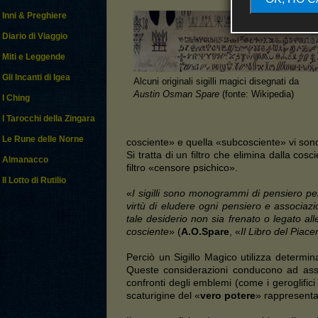
Inni & Preghiere
Diario di Viaggio
Miti e Leggende
Gli Incanti di Igea
Alcuni originali sigilli magici disegnati da
Austin Osman Spare
(fonte: Wikipedia)
I Ching
I Tarocchi della Zingara
Le Rune delle Norne
cosciente» e quella «subcosciente» vi sono
Si tratta di un filtro che elimina dalla cos
Almanacco
filtro «censore psichico».
Il Lotto di Rutilio
«
I sigilli sono monogrammi di pensiero pe
virtù di eludere ogni pensiero e associazi
tale desiderio non sia frenato o legato al
cosciente
» (
A.O.Spare
, «
Il Libro del Piace
Perciò un Sigillo Magico utilizza determina
Queste considerazioni conducono ad assu
confronti degli emblemi (come i geroglifici
scaturigine del «
vero potere
» rappresenta