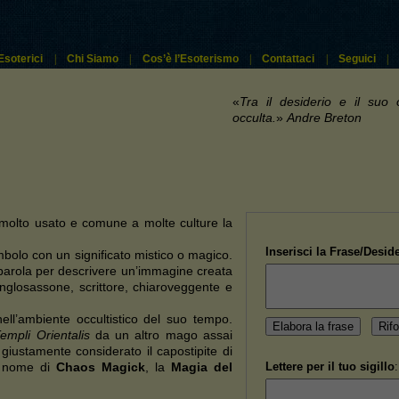
Esoterici
|
Chi Siamo
|
Cos’è l’Esoterismo
|
Contattaci
|
Seguici
|
«
Tra il desiderio e il suo
occulta.
»
Andre Breton
olto usato e comune a molte culture la
Inserisci la Frase/Deside
imbolo con un significato mistico o magico.
parola per descrivere un’immagine creata
 anglosassone, scrittore, chiaroveggente e
ell’ambiente occultistico del suo tempo.
empli Orientalis
da un altro mago assai
giustamente considerato il capostipite di
l nome di
Chaos Magick
, la
Magia del
Lettere per il tuo sigillo
: