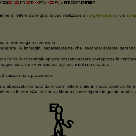
me di lettere dalle quali si può realizzare un
sigillo grafico
o un
ma
orma a un’immagine combinata.
reparate le immagini separatamente che secondariamente sarann
n l’altra in orizzontale oppure possono essere sovrappose in verticale
magine susciti un «emozione» agli occhi del suo creatore.
 sbizzarrirsi a piacimento:
ma abbozzato formato dalle varie lettere unite in modo creativo. Ad e
V
» nella lettera «
A
», la lettea «
M
»può essere rigirata in questo modo: 