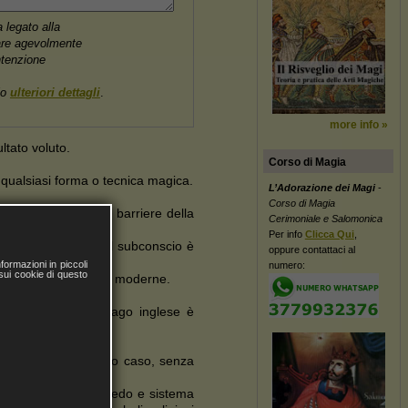
legato alla
are agevolmente
ntenzione
olo
ulteriori dettagli
.
more info »
ltato voluto.
Corso di Magia
 qualsiasi forma o tecnica magica.
L’Adorazione dei Magi
-
Corso di Magia
mago, spezzando le barriere della
Cerimoniale e Salomonica
Per info
Clicca Qui
,
lo nel caso in cui il subconscio è
oppure contattaci al
altà.
ormazioni in piccoli
numero:
 sui cookie di questo
riche sia antiche sia moderne.
mboli; secondo il mago inglese è
 o cultura. In questo caso, senza
ari.
zionata al proprio credo e sistema