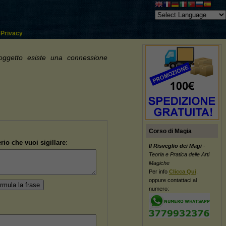
Privacy
 oggetto esiste una connessione
Corso di Magia
rio che vuoi sigillare
:
Il Risveglio dei Magi
-
Teoria e Pratica delle Arti
Magiche
Per info
Clicca Qui
,
oppure contattaci al
numero: