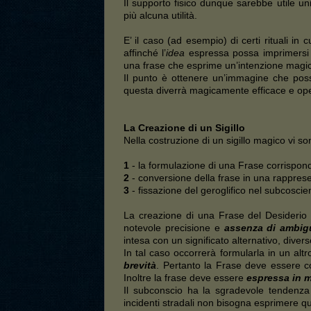
Il supporto fisico dunque sarebbe utile u
più alcuna utilità.
E’ il caso (ad esempio) di certi rituali in 
affinché l’
idea
espressa possa imprimersi ne
una frase che esprime un’intenzione magica
Il punto è ottenere un’immagine che poss
questa diverrà magicamente efficace e op
La Creazione di un Sigillo
Nella costruzione di un sigillo magico vi s
1
- la formulazione di una Frase corrispon
2
- conversione della frase in una rapprese
3
- fissazione del geroglifico nel subcoscie
La creazione di una Frase del Desiderio 
notevole precisione e
assenza di ambig
intesa con un significato alternativo, dive
In tal caso occorrerà formularla in un alt
brevità
. Pertanto la Frase deve essere co
Inoltre la frase deve essere
espressa in 
Il subconscio ha la sgradevole tendenza 
incidenti stradali non bisogna esprimere qu