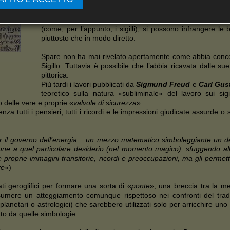
religioso irrompe direttamente nell’inconscio archetipico 
dell’umanità sono subordinati.
Con l’uso dell’immaginazione attiva e di certi «trucchi
(come, per l’appunto, i sigilli), si possono infrangere le 
piuttosto che in modo diretto.
Spare non ha mai rivelato apertamente come abbia concep
Sigillo. Tuttavia è possibile che l’abbia ricavata dalle sue
pittorica.
Più tardi i lavori pubblicati da
Sigmund Freud
e
Carl Gus
teoretico sulla natura «subliminale» del lavoro sui sig
 delle vere e proprie «
valvole di sicurezza
».
cienza tutti i pensieri, tutti i ricordi e le impressioni giudicate assur
r il governo dell’energia... un mezzo matematico simboleggiante un d
one a quel particolare desiderio (nel momento magico), sfuggendo all’
le proprie immagini transitorie, ricordi e preoccupazioni, ma gli perme
re
»)
ti geroglifici per formare una sorta di «
ponte
», una breccia tra la m
mere un atteggiamento comunque rispettoso nei confronti del tradi
 planetari o astrologici) che sarebbero utilizzati solo per arricchire u
to da quelle simbologie.