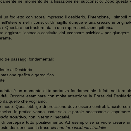
nicamente nel momento della fissazione nel subconscio. Dopo questa «f
cui un foglietto con sopra impresso il desiderio, l’intenzione, i simboli 
ll’etere e nell’inconscio. Un sigillo dunque è una creazione original
. Questa è poi trasformata in una rappresentazione pittorica.
a aggirare l’ostacolo costituito dal «censore psichico» per giunger
erante.
ono tre passaggi fondamentali:
dente al Desiderio
ntazione grafica o geroglifico
nte
adatta è un momento di importanza fondamentale. Infatti nel formula
uità
. Occorre esaminare con molta attenzione la Frase del Desider
rso da quello che vogliamo.
ro modo. Quest’obbligo di precisione deve essere controbilanciato con u
ncisa. In pratica vanno usate solo le parole necessarie a esprimere 
modo positivo
, non in termini negativi.
di percepire tutto positivamente. Ad esempio se si vuole creare un’
esto desiderio con la frase «
io non farò incidenti stradali
».