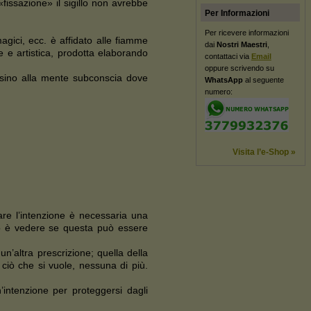
issazione» il sigillo non avrebbe
Per Informazioni
Per ricevere informazioni
magici, ecc. è affidato alle fiamme
dai
Nostri Maestri
,
e e artistica, prodotta elaborando
contattaci via
Email
oppure scrivendo su
e sino alla mente subconscia dove
WhatsApp
al seguente
numero:
Visita l’e-Shop »
re l’intenzione è necessaria una
io è vedere se questa può essere
n’altra prescrizione; quella della
ciò che si vuole, nessuna di più.
intenzione per proteggersi dagli