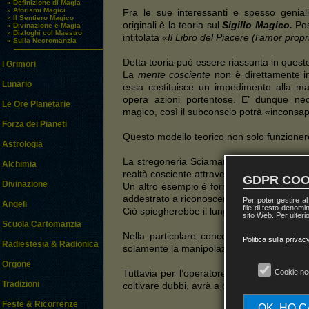
» Definizione di Magia
» Aforismi Magici
Fra le sue interessanti e spesso genial
» Il Sentiero Magico
originali è la teoria sul
Sigillo Magico.
Pos
» Divinazione e Magia
» Dialoghi col Maestro
intitolata «
Il Libro del Piacere (l’amor propr
» Sulla Necromanzia
Detta teoria può essere riassunta in ques
I Grimori
La
mente cosciente
non è direttamente in
Lunario
essa costituisce un impedimento alla m
opera azioni portentose. E’ dunque neces
Le Ore Planetarie
magico, così il subconscio potrà «inconsap
Forza dei Pianeti
Questo modello teorico non solo funzione
Astrologia
La stregoneria Sciamanica, ad esempio, im
Alchimia
realtà cosciente attraverso discipline estr
GDPR COO
Divinazione
Un altro esempio è fornito dalle compless
addestrato a riconoscere automaticamente 
Per poter gestire a
Angeli
file di testo denomi
Ciò spiegherebbe il lungo apprendistato e 
sito Web. Per ulterio
Scuola Cartomanzia
Nella particolare concezione di
Spare
no
Politica sulla privac
Radiestesia & Radionica
solamente la manipolazione del subconscio
Orgone
Cookie ne
Tuttavia per l’operatore sarà magicamente
Tradizioni
coltivare dubbi, avrà a disposizione la
fede
Feste & Ricorrenze
OK, HO 