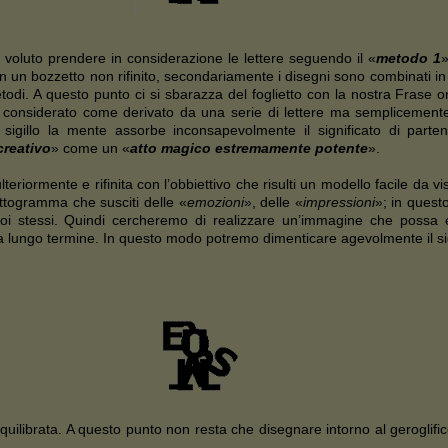
voluto prendere in considerazione le lettere seguendo il «
metodo 1
»
in un bozzetto non rifinito, secondariamente i disegni sono combinati i
odi. A questo punto ci si sbarazza del foglietto con la nostra Frase origi
iù considerato come derivato da una serie di lettere ma semplicemen
sigillo la mente assorbe inconsapevolmente il significato di parte
creativo
» come un «
atto magico estremamente potente
».
teriormente e rifinita con l’obbiettivo che risulti un modello facile da
ittogramma che susciti delle «
emozioni
», delle «
impressioni
»; in quest
noi stessi. Quindi cercheremo di realizzare un’immagine che possa 
lungo termine. In questo modo potremo dimenticare agevolmente il sigi
uilibrata. A questo punto non resta che disegnare intorno al geroglif