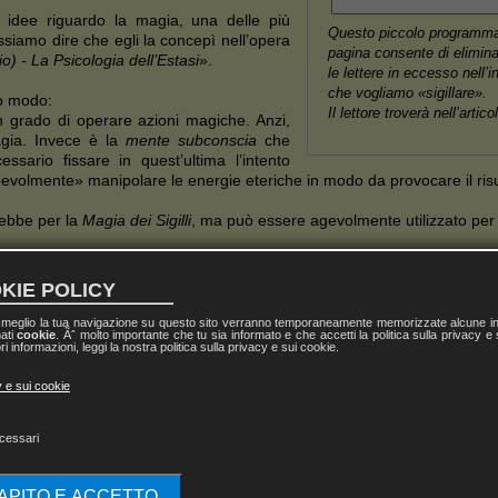
i idee riguardo la magia, una delle più
Questo piccolo programma 
siamo dire che egli la concepì nell’opera
pagina consente di elimin
io) - La Psicologia dell’Estasi
».
le lettere in eccesso nell’i
che vogliamo «sigillare».
to modo:
Il lettore troverà nell’artic
 grado di operare azioni magiche. Anzi,
agia. Invece è la
mente subconscia
che
sario fissare in quest’ultima l’intento
evolmente» manipolare le energie eteriche in modo da provocare il risu
rebbe per la
Magia dei Sigilli
, ma può essere agevolmente utilizzato per
plica la possibilità di un collegamento diretto con il subconscio del 
eme e/o sostanze psicoattive.
KIE POLICY
e tecniche della
Magia Rituale
le quali sarebbero realmente efficaci so
il simbolismo del sistema in modo da agire inconsapevolmente sulla re
l meglio la tua navigazione su questo sito verranno temporaneamente memorizzate alcune inf
nati
cookie
. Ãˆ molto importante che tu sia informato e che accetti la politica sulla privacy e
la faticosa
istruzione iniziatica
che caratterizzano molte tradizioni esote
ri informazioni, leggi la nostra politica sulla privacy e sui cookie.
n v’è un «
potere magico
» legato a uno qualsiasi dei numerosi si
y e sui cookie
 che rende magico il simbolo.
cessari
 più efficace un determinato simbolo appartenete alla sua tradizione
necessaria a far lavorare attivamente le simbologie magiche a lui famili
L’
esaltazione estatica
derivante dall’accettazione incondi
CAPITO E ACCETTO