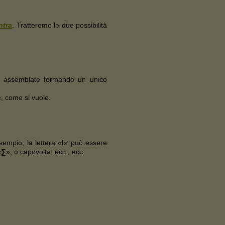
ntra
. Tratteremo le due possibilità
o assemblate formando un unico
, come si vuole.
sempio, la lettera «
I
» può essere
«
∑
», o capovolta, ecc., ecc.