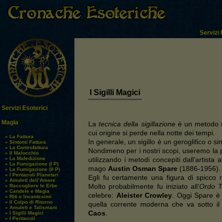
Servizi 
I Sigilli Magici
Servizi Esoterici
Magia
La
tecnica della sigillazione
è un metodo m
cui origine si perde nella notte dei tempi.
» La Fattura
In generale, un sigillo è un geroglifico o s
» Sintomi Fattura
» La Controfattura
Nondimeno per i nostri scopi, useremo la 
» Il Malocchio
» La Maledizione
utilizzando i metodi concepiti dall’artista
» La Fumigazione (I P)
mago
Austin Osman Spare
(1886-1956).
» La Fumigazione (II P)
» I Pentacoli Planetari
Egli fu certamente una figura di spicco n
» Amuleti dell’Amore
Molto probabilmente fu iniziato all’
Ordo T
» Raccogliere le Erbe
» Candele e Magia
celebre:
Aleister Crowley
. Oggi Spare è 
» Riti e Incantesimi
» Il Colpo di Ritorno
quella corrente moderna che va sotto i
» Amuleti e Talismani
Caos
.
» I Sigilli Magici
» I Pentacoli