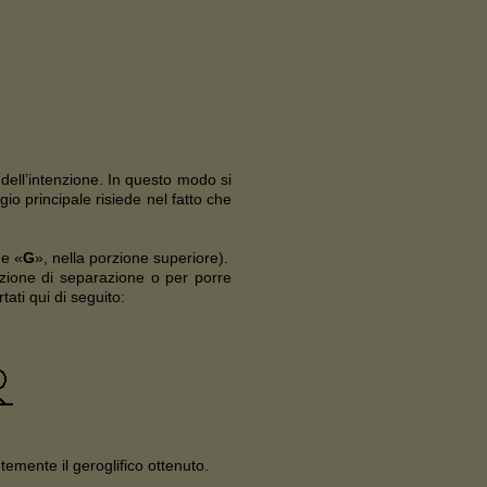
 dell’intenzione. In questo modo si
io principale risiede nel fatto che
 e «
G
», nella porzione superiore).
azione di separazione o per porre
ati qui di seguito:
emente il geroglifico ottenuto.