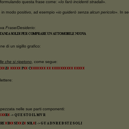
iformulando questa frase come: «
Io farò incidenti stradali
».
o in modo positivo, ad esempio «
io guiderò senza alcun pericolo
». In se
ova
Frase/Desiderio
:
e di un sigillo grafico:
le che si ripetono
, come segue:
ettere:
spezzata nelle sue parti componenti: