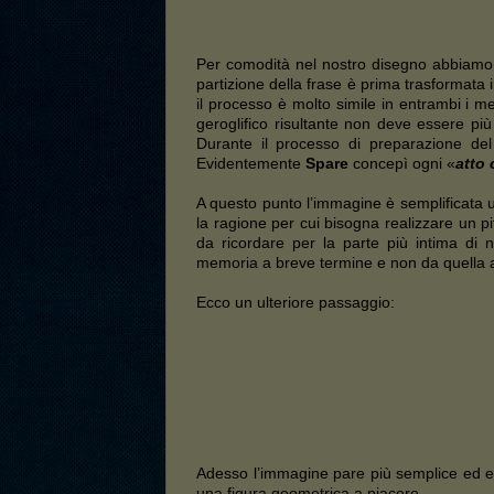
Per comodità nel nostro disegno abbiamo 
partizione della frase è prima trasformata 
il processo è molto simile in entrambi i met
geroglifico risultante non deve essere p
Durante il processo di preparazione del 
Evidentemente
Spare
concepì ogni «
atto 
A questo punto l’immagine è semplificata ul
la ragione per cui bisogna realizzare un p
da ricordare per la parte più intima di 
memoria a breve termine e non da quella a 
Ecco un ulteriore passaggio:
Adesso l’immagine pare più semplice ed eq
una figura geometrica a piacere.