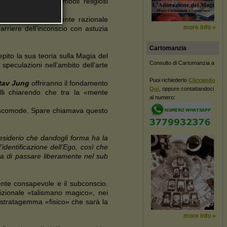
al quale tutti i simboli religiosi
» per aggirare la mente razionale
more info »
barriere dell’inconscio con astuzia
Cartomanzia
ito la sua teoria sulla Magia del
Consulto di Cartomanzia a
 speculazioni nell’ambito dell’arte
Puoi richiederlo
Cliccando
tav Jung
offriranno il fondamento
Qui
, oppure contattandoci
illi chiarendo che tra la «mente
al numero:
de o scomode. Spare chiamava questo
esiderio che dandogli forma ha la
identificazione dell’Ego, così che
tta di passare liberamente nel sub
ente consapevole e il subconscio.
zionale «talismano magico», nei
no stratagemma «fisico» che sarà la
more info »