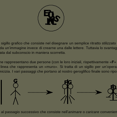
sigillo grafico che consiste nel disegnare un semplice ritratto stilizzato
da un’immagine invece di crearne una dalle lettere. Tuttavia lo svantagg
ata dal subconscio in maniera scorretta.
he rappresentano due persone (con le loro iniziali, rispettivamente «
F
»
a linea che rappresenta un «muro». Si tratta di un sigillo per un’oper
zia. I vari passaggi che portano al nostro geroglifico finale sono riport
al passagio successivo che consiste nell’
animare
o
caricare
convenient