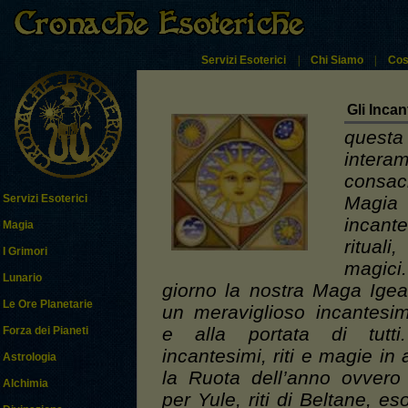
Servizi Esoterici
|
Chi Siamo
|
Cos
Gli Incan
quest
intera
consa
Magia 
Servizi Esoterici
incan
Magia
rituali
I Grimori
magi
Lunario
giorno la nostra Maga Igea
Le Ore Planetarie
un meraviglioso incantesi
e alla portata di tutti.
Forza dei Pianeti
incantesimi, riti e magie in
Astrologia
la Ruota dell’anno ovvero 
Alchimia
per Yule, riti di Beltane, es