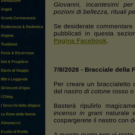
Divinazione
Giovanni, incantesimi per 
Angeli
pozioni di bellezza, rituali pe
Scuola Cartomanzia
Se desiderate commentare 
Radiestesia & Radionica
pubblicati in questa sezio
Orgone
Pagina Facebook
.
Tradizioni
Feste & Ricorrenze
Inni & Preghiere
7/8/2026 - Bracciale della 
Diario di Viaggio
Miti e Leggende
Per creare un braccialetto
Gli Incanti di Igea
del
nastro di cotone
rosso o 
I Ching
Basterà ripulirlo magicam
I Tarocchi della Zingara
incenso in grani
naturale e
Le Rune delle Norne
cospargerete il nastro con d
Almanacco
Il Lotto di Rutilio
A questo punto non vi rest