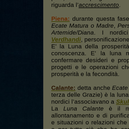
riguarda l’
accrescimento
.
Piena:
durante questa fase
Ecate Matura o Madre
,
Per
Artemide/Diana
. I nordic
Verdhandi
, personificazion
E’ la Luna della prosperit
conoscenza. E’ la luna mi
confermare desideri e propos
progetti e le operazioni 
prosperità e la fecondità.
Calante:
detta anche
Ecate
terza delle Grazie) è la lun
nordici l’associavano a
Sku
La
Luna Calante
è il mo
allontanamento e di purific
e situazioni o relazioni ch