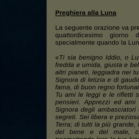
Preghiera alla Luna
La seguente orazione va pref
quattordicesimo giorno
specialmente quando la Luna è
«
Ti sia benigno Iddio, o L
fredda e umida, giusta e bell
altri pianeti, leggiadra nei t
Signora di letizia e di gau
fama, di buon regno fortunat
Tu ami le leggi e le rifletti
pensieri. Apprezzi ed ami l
Signora degli ambasciatori 
segreti. Sei libera e preziosa;
Terra; di tutti la più grande,
del bene e del male, coll