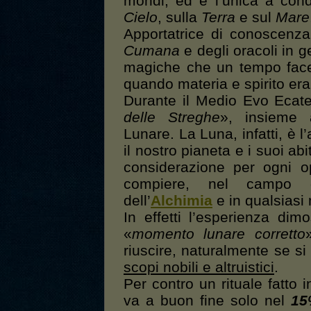
mondi, ed è l’unica a con
Cielo
, sulla
Terra
e sul
Mare
Apportatrice di conoscenza
Cumana
e degli oracoli in g
magiche che un tempo face
quando materia e spirito er
Durante il Medio Evo Ecate 
delle Streghe
», insiem
Lunare. La Luna, infatti, è 
il nostro pianeta e i suoi ab
considerazione per ogni o
compiere, nel campo
dell’
Alchimia
e in qualsiasi
In effetti l’esperienza dim
«
momento lunare corretto
riuscire, naturalmente se s
scopi nobili e altruistici
.
Per contro un rituale fatto
va a buon fine solo nel
15