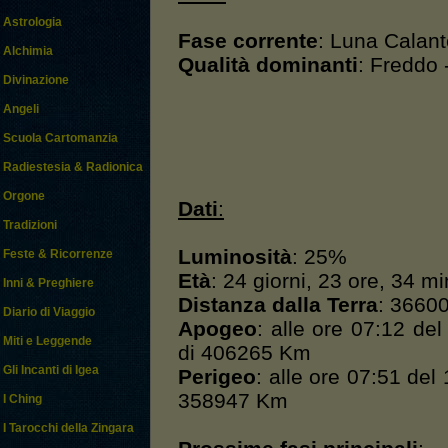
Astrologia
Fase corrente
: Luna Calant
Alchimia
Qualità dominanti
: Freddo
Divinazione
Angeli
Scuola Cartomanzia
Radiestesia & Radionica
Orgone
Dati
:
Tradizioni
Luminosità
: 25%
Feste & Ricorrenze
Età
: 24 giorni, 23 ore, 34 m
Inni & Preghiere
Distanza dalla Terra
: 3660
Diario di Viaggio
Apogeo
: alle ore 07:12 d
Miti e Leggende
di 406265 Km
Gli Incanti di Igea
Perigeo
: alle ore 07:51 del
358947 Km
I Ching
I Tarocchi della Zingara