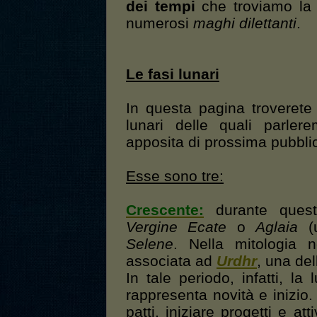
dei tempi
che troviamo la 
numerosi
maghi dilettanti
.
Le fasi lunari
In questa pagina troverete
lunari delle quali parler
apposita di prossima pubbli
Esse sono tre:
Crescente:
durante quest
Vergine Ecate
o
Aglaia
(u
Selene
. Nella mitologia 
associata ad
Urdhr
, una del
In tale periodo, infatti, la
rappresenta novità e inizio.
patti, iniziare progetti e att