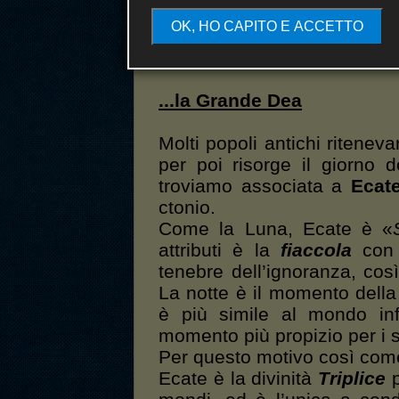
maggiori dettagli rimandiam
OK, HO CAPITO E ACCETTO
dedicata
.
...la Grande Dea
Molti popoli antichi ritene
per poi risorge il giorno 
troviamo associata a
Ecat
ctonio.
Come la Luna, Ecate è «
attributi è la
fiaccola
con l
tenebre dell’ignoranza, cos
La notte è il momento della 
è più simile al mondo inf
momento più propizio per i 
Per questo motivo così come
Ecate è la divinità
Triplice
p