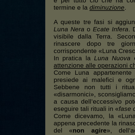
e per tutto ciò che ha co
termine e la
diminuzione
.
A queste tre fasi si aggiu
Luna Nera
o
Ecate Infera
. 
visibile dalla Terra. Sec
rinascere dopo tre gio
corrispondente «Luna Cresc
In pratica la
Luna Nuova
è
attenzione alle operazioni c
Come Luna appartenente 
presiede ai malefici e ogn
Sebbene non tutti i ritual
«disarmonici», sconsigliamo
a causa dell’eccessivo pote
eseguire tali rituali in «
fase 
Come dicevamo, la «Lun
appena precedente la rinas
del «
non agire
», dell