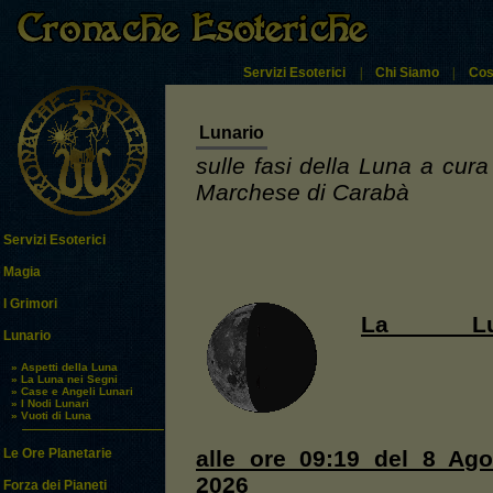
Servizi Esoterici
|
Chi Siamo
|
Cos
Lunario
sulle fasi della Luna a cura
Marchese di Carabà
Servizi Esoterici
Magia
I Grimori
La Lu
Lunario
» Aspetti della Luna
» La Luna nei Segni
» Case e Angeli Lunari
» I Nodi Lunari
» Vuoti di Luna
alle ore 09:19 del 8 Ago
Le Ore Planetarie
2026
Forza dei Pianeti