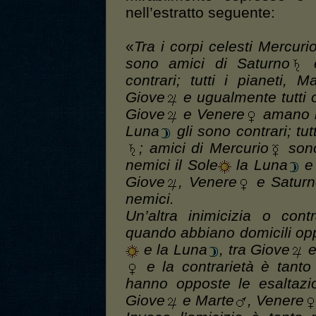
nell’estratto seguente:
«
Tra i corpi celesti Mercuri
sono amici di Saturno
e
contrari; tutti i pianeti, Ma
Giove
e ugualmente tutti 
Giove
e Venere
amano i
Luna
gli sono contrari; t
; amici di Mercurio
son
nemici il Sole
la Luna
e
Giove
, Venere
e Saturn
nemici.
Un’altra inimicizia o contr
quando abbiano domicili opp
e la Luna
, tra Giove
e
e la contrarietà è tanto
hanno opposte le esaltazi
Giove
e Marte
, Venere