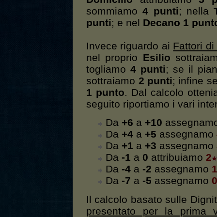
sommiamo
4 punti
; nella
punti
; e nel
Decano 1 punt
Invece riguardo ai
Fattori d
nel proprio
Esilio
sottrai
togliamo
4 punti
; se il pia
sottraiamo
2 punti
; infine 
1 punto
. Dal calcolo otten
seguito riportiamo i vari inter
Da
+6
a
+10
assegnam
Da
+4
a
+5
assegnamo
Da
+1
a
+3
assegnamo
Da
-1
a
0
attribuiamo
2
Da
-4
a
-2
assegnamo
Da
-7
a
-5
assegnamo
Il calcolo basato sulle Dignit
presentato per la prima v