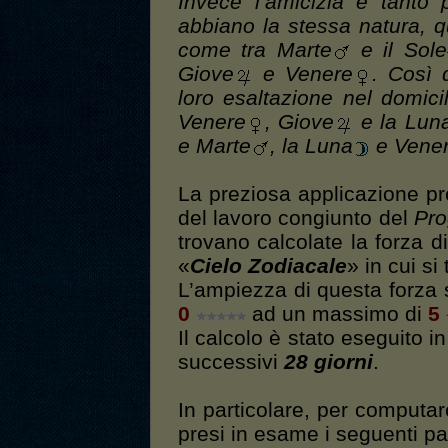
Invece l’amicizia è tanto 
abbiano la stessa natura, qu
come tra Marte
e il Sole
Giove
e Venere
. Così 
loro esaltazione nel domici
Venere
, Giove
e la Lun
e Marte
, la Luna
e Vene
La preziosa applicazione pr
del lavoro congiunto del
Pr
trovano calcolate la forza d
«
Cielo Zodiacale
» in cui si
L’ampiezza di questa forza 
0
ad un massimo di
5
Il calcolo è stato eseguito in
successivi
28 giorni
.
In particolare, per computare
presi in esame i seguenti pa