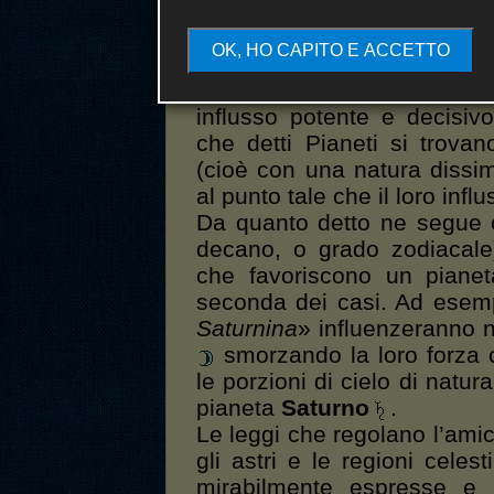
Ora, i sette Pianeti, nel 
Zodiaco, talvolta si trovan
OK, HO CAPITO E ACCETTO
«
amiche
» (cioè che hanno u
fortificano consentendo lo
influsso potente e decisiv
che detti Pianeti si trovan
(cioè con una natura dissimi
al punto tale che il loro inf
Da quanto detto ne segue c
decano, o grado zodiacale)
che favoriscono un pianet
seconda dei casi. Ad esempi
Saturnina
» influenzeranno 
smorzando la loro forza c
le porzioni di cielo di natur
pianeta
Saturno
.
Le leggi che regolano l’amiciz
gli astri e le regioni celes
mirabilmente espresse e