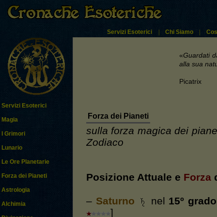
Servizi Esoterici
|
Chi Siamo
|
Cos
«
Guardati d
alla sua nat
Picatrix
Servizi Esoterici
Forza dei Pianeti
Magia
sulla forza magica dei pianet
I Grimori
Zodiaco
Lunario
Le Ore Planetarie
Posizione Attuale e
Forza
d
Forza dei Pianeti
Astrologia
–
Saturno
nel
15º grado
Alchimia
]