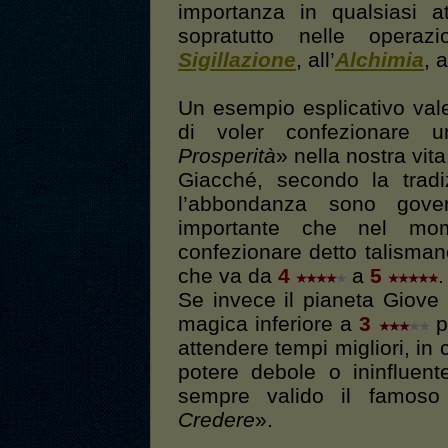
importanza in qualsiasi at
sopratutto nelle operaz
Sigillazione
, all’
Alchimia
, 
Un esempio esplicativo val
di voler confezionare
Prosperità
» nella nostra vita
Giacché, secondo la tradi
l’abbondanza sono gov
importante che nel mo
confezionare detto talisma
che va da
4
a
5
.
Se invece il pianeta Giov
magica inferiore a
3
p
attendere tempi migliori, in 
potere debole o ininfluen
sempre valido il famoso 
Credere
».