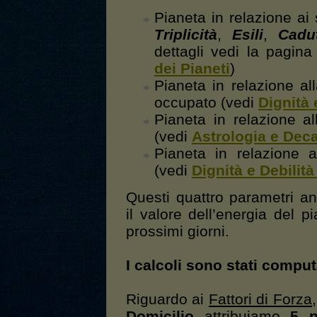
Pianeta in relazione ai
Triplicità
,
Esili
,
Cadu
dettagli vedi la pagin
dei Pianeti
)
Pianeta in relazione al
occupato (vedi
Dignità 
Pianeta in relazione a
(vedi
Astrologia e Dec
Pianeta in relazione a
(vedi
Dignità e Debilità
Questi quattro parametri ana
il valore dell’energia del 
prossimi giorni.
I calcoli sono stati compu
Riguardo ai
Fattori di Forza
Domicilio
attribuiamo
5 p