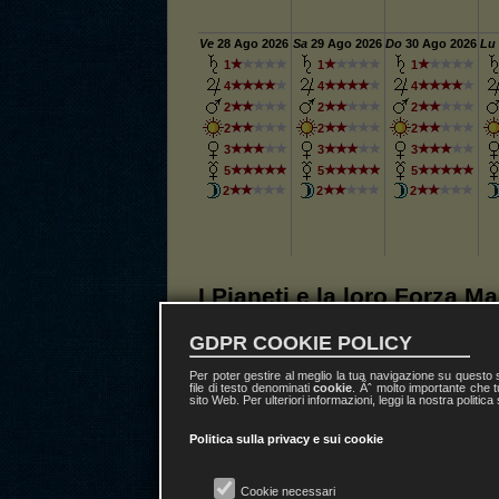
Ve
28
Ago 2026
Sa
29
Ago 2026
Do
30
Ago 2026
Lu
1
1
1
4
4
4
2
2
2
2
2
2
3
3
3
5
5
5
2
2
2
I Pianeti e la loro Forza M
GDPR COOKIE POLICY
Gli antichi astrologi assim
Zodiaco e delle varie porzio
Per poter gestire al meglio la tua navigazione su questo
file di testo denominati
cookie
. Ãˆ molto importante che t
sette pianeti dell’astrologi
sito Web. Per ulteriori informazioni, leggi la nostra politica
porzioni di cielo che han
Politica sulla privacy e sui cookie
Giove
, altre un influsso 
Venere
e via dicendo.
Cookie necessari