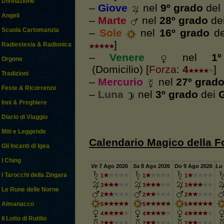
Divinazione
–
Giove
nel
9º grado
del
Angeli
–
Marte
nel
28º grado
de
Scuola Cartomanzia
–
Sole
nel
16º grado
d
]
Radiestesia & Radionica
–
Venere
nel
1
Orgone
(Domicilio) [
Forza
:
4
]
Tradizioni
–
Mercurio
nel
27º grad
Feste & Ricorrenze
–
Luna
nel
3º grado
dei
G
Inni & Preghiere
Diario di Viaggio
Miti e Leggende
Calendario Magico della Fo
Gli Incanti di Igea
I Ching
Ve
7
Ago 2026
Sa
8
Ago 2026
Do
9
Ago 2026
Lu
I Tarocchi della Zingara
1
1
1
3
3
3
Le Rune delle Norne
2
2
2
Almanacco
5
5
5
4
4
4
Il Lotto di Rutilio
2
2
2