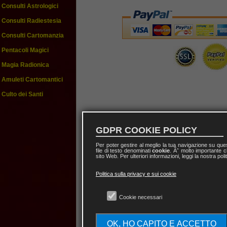
Consulti Astrologici
Consulti Radiestesia
Consulti Cartomanzia
Pentacoli Magici
Magia Radionica
Amuleti Cartomantici
Culto dei Santi
GDPR COOKIE POLICY
Per poter gestire al meglio la tua navigazione su qu
file di testo denominati
cookie
. Ãˆ molto importante c
sito Web. Per ulteriori informazioni, leggi la nostra poli
Politica sulla privacy e sui cookie
Cookie necessari
OK, HO CAPITO E ACCETTO