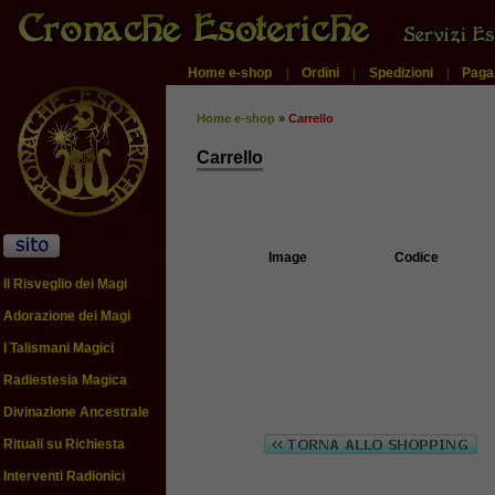
Home e-shop
|
Ordini
|
Spedizioni
|
Paga
Home e-shop
»
Carrello
Carrello
Image
Codice
Il Risveglio dei Magi
Adorazione dei Magi
I Talismani Magici
Radiestesia Magica
Divinazione Ancestrale
Rituali su Richiesta
Interventi Radionici