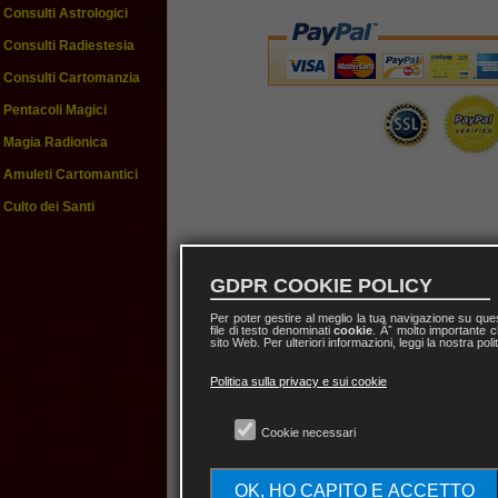
Consulti Astrologici
Consulti Radiestesia
Consulti Cartomanzia
Pentacoli Magici
Magia Radionica
Amuleti Cartomantici
Culto dei Santi
GDPR COOKIE POLICY
Per poter gestire al meglio la tua navigazione su qu
file di testo denominati
cookie
. Ãˆ molto importante c
sito Web. Per ulteriori informazioni, leggi la nostra poli
Politica sulla privacy e sui cookie
Cookie necessari
OK, HO CAPITO E ACCETTO