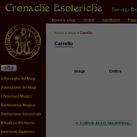
Home e-shop
|
Ordini
|
Spedizioni
|
Paga
Home e-shop
»
Carrello
Carrello
Image
Codice
Il Risveglio dei Magi
Adorazione dei Magi
I Talismani Magici
Radiestesia Magica
Divinazione Ancestrale
Rituali su Richiesta
Interventi Radionici